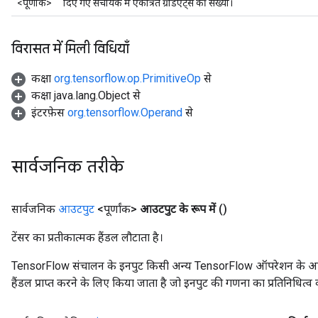
<पूर्णांक>
दिए गए संचायक में एकत्रित ग्रेडिएंट्स की संख्या।
विरासत में मिली विधियाँ
कक्षा
org.tensorflow.op.PrimitiveOp
से
कक्षा java.lang.Object से
m
इंटरफ़ेस
org.tensorflow.Operand
से
rs
ersGradAccumDebug
सार्वजनिक तरीके
eters
metersGradAccumDebug
ters
सार्वजनिक
आउटपुट
<पूर्णांक>
आउटपुट के रूप में
()
metersGradAccumDebug
टेंसर का प्रतीकात्मक हैंडल लौटाता है।
ropParameters
s
TensorFlow संचालन के इनपुट किसी अन्य TensorFlow ऑपरेशन के आउटप
ersGradAccumDebug
हैंडल प्राप्त करने के लिए किया जाता है जो इनपुट की गणना का प्रतिनिधित्व 
atorParameters
imatorParametersGradAccumDebug