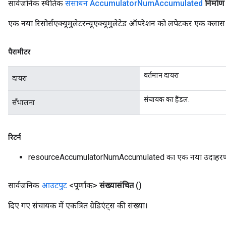
सार्वजनिक स्थैतिक
संसाधन Accumulator
Num
Accumulated
निर्माण
ghtParameters
meters
एक नया रिसोर्सएक्यूमुलेटरन्यूएक्यूमुलेटेड ऑपरेशन को लपेटकर एक क्लास ब
ametersGradAccumDebug
adParameters
पैरामीटर
radParametersGradAccumDebug
rameters
वर्तमान दायरा
ParametersGradAccumDebug
दायरा
eters
संचायक का हैंडल.
metersGradAccumDebug
सँभालना
ientDescentParameters
dientDescentParametersGradAccumDebug
रिटर्न
resourceAccumulatorNumAccumulated का एक नया उदाहर
सार्वजनिक
आउटपुट
<पूर्णांक>
संख्यासंचित
()
दिए गए संचायक में एकत्रित ग्रेडिएंट्स की संख्या।