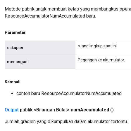
ametersGradAccumDebug
Metode pabrik untuk membuat kelas yang membungkus opera
adParameters
ResourceAccumulatorNumAccumulated baru.
radParametersGradAccumDebug
rameters
Parameter
ParametersGradAccumDebug
eters
ruang lingkup saat ini
cakupan
metersGradAccumDebug
ientDescentParameters
Pegangan ke akumulator.
menangani
dientDescentParametersGradAccumDebug
Kembali
contoh baru ResourceAccumulatorNumAccumulated
Output
publik <Bilangan Bulat>
num
Accumulated
()
Jumlah gradien yang dikumpulkan dalam akumulator tertentu.