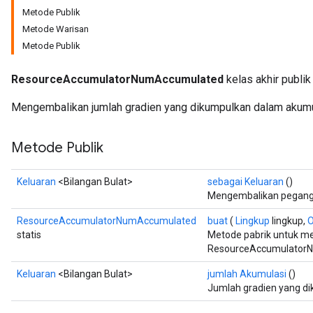
Metode Publik
Metode Warisan
Metode Publik
ResourceAccumulatorNumAccumulated
kelas akhir publik
Mengembalikan jumlah gradien yang dikumpulkan dalam akumul
Metode Publik
Keluaran
<Bilangan Bulat>
sebagai Keluaran
()
Mengembalikan peganga
ResourceAccumulatorNumAccumulated
buat
(
Lingkup
lingkup,
O
statis
Metode pabrik untuk m
ResourceAccumulatorN
Keluaran
<Bilangan Bulat>
jumlah Akumulasi
()
Jumlah gradien yang di