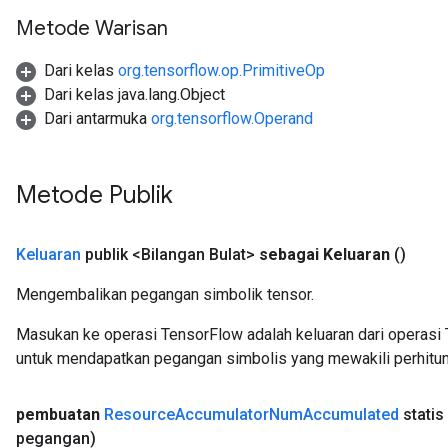
Metode Warisan
Dari kelas
org.tensorflow.op.PrimitiveOp
Dari kelas java.lang.Object
m
Dari antarmuka
org.tensorflow.Operand
rs
ersGradAccumDebug
Metode Publik
eters
metersGradAccumDebug
Keluaran
publik <Bilangan Bulat>
sebagai Keluaran
()
ters
metersGradAccumDebug
Mengembalikan pegangan simbolik tensor.
ropParameters
s
Masukan ke operasi TensorFlow adalah keluaran dari operasi 
ersGradAccumDebug
untuk mendapatkan pegangan simbolis yang mewakili perhitun
atorParameters
imatorParametersGradAccumDebug
pembuatan
Resource
Accumulator
Num
Accumulated
statis
ghtParameters
pegangan)
meters