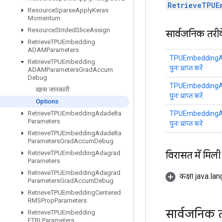
RetrieveTPUE
Resource
Sparse
Apply
Keras
Momentum
Resource
Strided
Slice
Assign
सार्वजनिक तरी
Retrieve
TPUEmbedding
ADAMParameters
TPUEmbeddingA
Retrieve
TPUEmbedding
पुनः प्राप्त करें
ADAMParameters
Grad
Accum
Debug
TPUEmbeddingA
खास जानकारी
पुनः प्राप्त करें
Options
TPUEmbeddingA
Retrieve
TPUEmbedding
Adadelta
Parameters
पुनः प्राप्त करें
Retrieve
TPUEmbedding
Adadelta
Parameters
Grad
Accum
Debug
विरासत में मिली
Retrieve
TPUEmbedding
Adagrad
Parameters
Retrieve
TPUEmbedding
Adagrad
कक्षा java.la
Parameters
Grad
Accum
Debug
Retrieve
TPUEmbedding
Centered
RMSProp
Parameters
सार्वजनिक 
Retrieve
TPUEmbedding
FTRLParameters