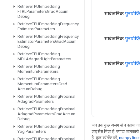
Retrieve
TPUEmbedding
FTRLParameters
Grad
Accum
सार्वजनिक
पुनर्प्रा
Debug
Retrieve
TPUEmbedding
Frequency
Estimator
Parameters
Retrieve
TPUEmbedding
Frequency
सार्वजनिक
पुनर्प्रा
Estimator
Parameters
Grad
Accum
Debug
Retrieve
TPUEmbedding
MDLAdagrad
Light
Parameters
सार्वजनिक
पुनर्प्रा
Retrieve
TPUEmbedding
Momentum
Parameters
Retrieve
TPUEmbedding
Momentum
Parameters
Grad
Accum
Debug
Retrieve
TPUEmbedding
Proximal
Adagrad
Parameters
Retrieve
TPUEmbedding
Proximal
Adagrad
Parameters
Grad
Accum
Debug
जब तक कुछ अलग से न बताया जाए
Retrieve
TPUEmbedding
Proximal
लाइसेंस मिला है. ज़्यादा जानकारी
Yogi
Parameters
है. कुछ कॉन्टेंट को,
numpy lice
Retrieve
TPUEmbedding
Proximal