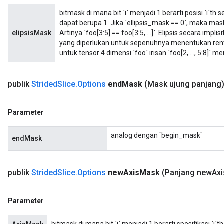
bitmask di mana bit `i` menjadi 1 berarti posisi `i`th
dapat berupa 1. Jika `ellipsis_mask == 0`, maka mask 
elipsisMask
Artinya `foo[3:5] == foo[3:5, ...]`. Elipsis secara imp
yang diperlukan untuk sepenuhnya menentukan renta
untuk tensor 4 dimensi `foo` irisan `foo[2, ..., 5:8]` meny
publik
Strided
Slice
.
Options
end
Mask
(Mask ujung panjang
Parameter
analog dengan `begin_mask`
endMask
publik
Strided
Slice
.
Options
new
Axis
Mask
(Panjang new
Axi
Parameter