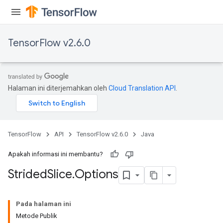
TensorFlow v2.6.0
Halaman ini diterjemahkan oleh
Cloud Translation API
.
x
TensorFlow
API
TensorFlow v2.6.0
Java
Apakah informasi ini membantu?
Strided
Slice
.
Options
Pada halaman ini
Metode Publik