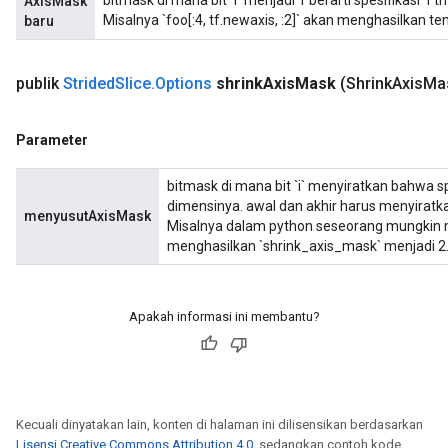
bitmask di mana bit `i` menjadi 1 berarti spesifikasi `i
AxisMask
Misalnya `foo[:4, tf.newaxis, :2]` akan menghasilkan tens
baru
publik
Strided
Slice
.
Options
shrink
Axis
Mask
(Shrink
Axis
Ma
Parameter
bitmask di mana bit `i` menyiratkan bahwa sp
dimensinya. awal dan akhir harus menyiratk
menyusutAxisMask
Misalnya dalam python seseorang mungkin mel
menghasilkan `shrink_axis_mask` menjadi 2
Apakah informasi ini membantu?
Kecuali dinyatakan lain, konten di halaman ini dilisensikan berdasarkan
Lisensi Creative Commons Attribution 4.0
, sedangkan contoh kode