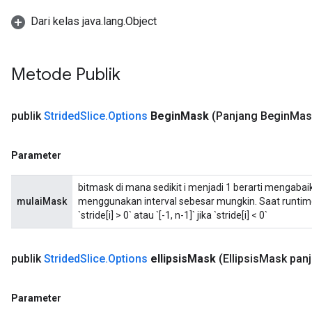
Dari kelas java.lang.Object
Metode Publik
publik
Strided
Slice
.
Options
Begin
Mask
(Panjang Begin
Mas
Parameter
bitmask di mana sedikit i menjadi 1 berarti mengabai
mulaiMask
menggunakan interval sebesar mungkin. Saat runtime, s
`stride[i] > 0` atau `[-1, n-1]` jika `stride[i] < 0`
publik
Strided
Slice
.
Options
ellipsis
Mask
(Ellipsis
Mask panj
Parameter