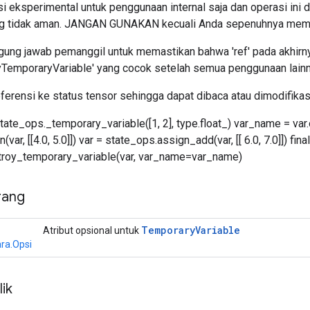
si eksperimental untuk penggunaan internal saja dan operasi ini 
ng tidak aman. JANGAN GUNAKAN kecuali Anda sepenuhnya mema
ung jawab pemanggil untuk memastikan bahwa 'ref' pada akhirny
yTemporaryVariable' yang cocok setelah semua penggunaan lainn
erensi ke status tensor sehingga dapat dibaca atau dimodifikas
tate_ops._temporary_variable([1, 2], type.float_) var_name = var
var, [[4.0, 5.0]]) var = state_ops.assign_add(var, [[ 6.0, 7.0]]) fina
troy_temporary_variable(var, var_name=var_name)
rang
Temporary
Variable
Atribut opsional untuk
ra.Opsi
ik