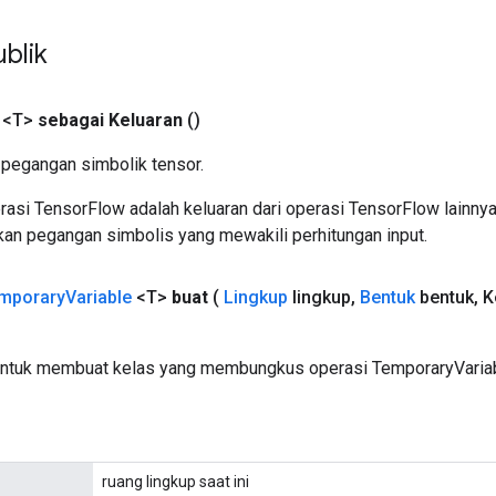
blik
 <T>
sebagai Keluaran
()
pegangan simbolik tensor.
asi TensorFlow adalah keluaran dari operasi TensorFlow lainnya
an pegangan simbolis yang mewakili perhitungan input.
mporary
Variable
<T>
buat
(
Lingkup
lingkup
,
Bentuk
bentuk
,
K
untuk membuat kelas yang membungkus operasi TemporaryVariab
ruang lingkup saat ini