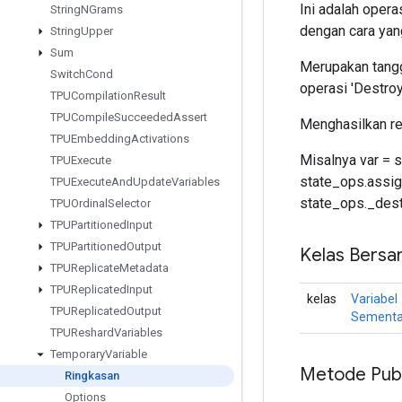
Ini adalah opera
String
NGrams
dengan cara ya
String
Upper
Sum
Merupakan tangg
Switch
Cond
operasi 'Destro
TPUCompilation
Result
TPUCompile
Succeeded
Assert
Menghasilkan ref
TPUEmbedding
Activations
Misalnya var = s
TPUExecute
state_ops.assign(
TPUExecute
And
Update
Variables
state_ops._des
TPUOrdinal
Selector
TPUPartitioned
Input
TPUPartitioned
Output
Kelas Bersa
TPUReplicate
Metadata
TPUReplicated
Input
kelas
Variabel
TPUReplicated
Output
Sementa
TPUReshard
Variables
Temporary
Variable
Metode Publ
Ringkasan
Options