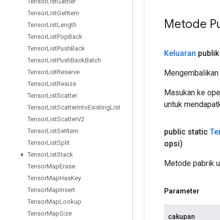
Tensor
List
Gather
Tensor
List
Get
Item
Metode Pu
Tensor
List
Length
Tensor
List
Pop
Back
Tensor
List
Push
Back
Keluaran
publik
Tensor
List
Push
Back
Batch
Mengembalikan 
Tensor
List
Reserve
Tensor
List
Resize
Masukan ke oper
Tensor
List
Scatter
untuk mendapatk
Tensor
List
Scatter
Into
Existing
List
Tensor
List
Scatter
V2
public static
Te
Tensor
List
Set
Item
opsi)
Tensor
List
Split
Tensor
List
Stack
Metode pabrik 
Tensor
Map
Erase
Tensor
Map
Has
Key
Tensor
Map
Insert
Parameter
Tensor
Map
Lookup
Tensor
Map
Size
cakupan