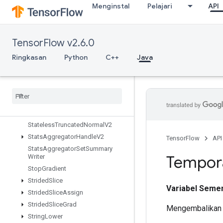
StatelessRandomGetKeyCounter
Menginstal
Pelajari
API
Alg
StatelessRandomNormalV2
StatelessRandomPoisson
TensorFlow v2.6.0
StatelessRandomUniformFullInt
Ringkasan
Python
C++
Java
StatelessRandomUniformFullIntV
2
Stateless
Random
Uniform
Int
V2
Stateless
Random
Uniform
V2
Stateless
Sample
Distorted
Bounding
Box
Stateless
Truncated
Normal
V2
Stats
Aggregator
Handle
V2
TensorFlow
API
Stats
Aggregator
Set
Summary
Tempor
Writer
Stop
Gradient
Strided
Slice
Variabel Seme
Strided
Slice
Assign
Strided
Slice
Grad
Mengembalikan t
String
Lower