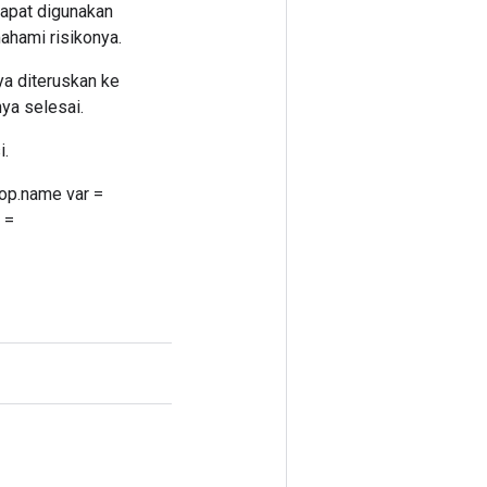
dapat digunakan
hami risikonya.
a diteruskan ke
ya selesai.
i.
.op.name var =
l =