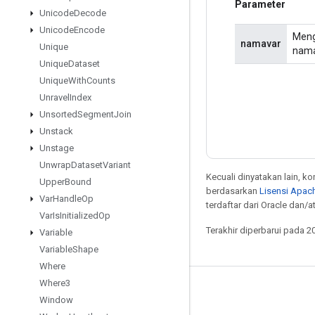
Parameter
Unicode
Decode
Unicode
Encode
Meng
namavar
Unique
nama
Unique
Dataset
Unique
With
Counts
Unravel
Index
Unsorted
Segment
Join
Unstack
Unstage
Unwrap
Dataset
Variant
Kecuali dinyatakan lain, k
Upper
Bound
berdasarkan
Lisensi Apach
Var
Handle
Op
terdaftar dari Oracle dan/
Var
Is
Initialized
Op
Terakhir diperbarui pada 2
Variable
Variable
Shape
Where
Where3
Tetap terhubung
Window