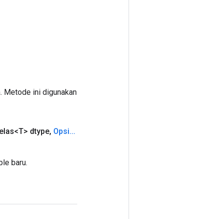
. Metode ini digunakan
elas<T> dtype
,
Opsi
.
.
.
le baru.