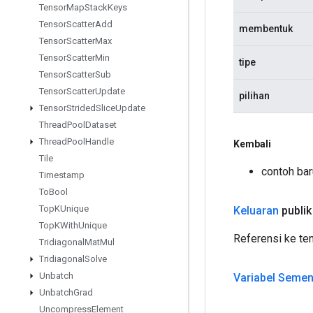
Tensor
Map
Stack
Keys
Tensor
Scatter
Add
membentuk
Tensor
Scatter
Max
Tensor
Scatter
Min
tipe
Tensor
Scatter
Sub
Tensor
Scatter
Update
pilihan
Tensor
Strided
Slice
Update
Thread
Pool
Dataset
Thread
Pool
Handle
Kembali
Tile
contoh bar
Timestamp
To
Bool
Top
KUnique
Keluaran
publik
Top
KWith
Unique
Referensi ke ten
Tridiagonal
Mat
Mul
Tridiagonal
Solve
Unbatch
Variabel Sement
Unbatch
Grad
Uncompress
Element