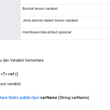
Bentuk tensor variabel.
Jenis elemen dalam tensor variabel.
membawa nilai atribut opsional
u dari Variabel Sementara
 <T>
ref
()
sor variabel.
ara Statis publik
.
Opsi
var
Name
(String var
Name)