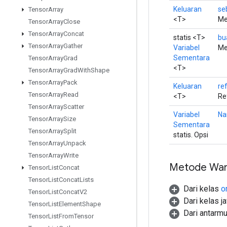
Keluaran
se
Tensor
Array
<T>
Me
Tensor
Array
Close
Tensor
Array
Concat
statis <T>
bu
Tensor
Array
Gather
Variabel
Me
Sementara
Tensor
Array
Grad
<T>
Tensor
Array
Grad
With
Shape
Tensor
Array
Pack
Keluaran
re
Tensor
Array
Read
<T>
Re
Tensor
Array
Scatter
Variabel
Na
Tensor
Array
Size
Sementara
Tensor
Array
Split
statis. Opsi
Tensor
Array
Unpack
Tensor
Array
Write
Metode War
Tensor
List
Concat
Tensor
List
Concat
Lists
Dari kelas
o
Tensor
List
Concat
V2
Dari kelas j
Tensor
List
Element
Shape
Dari antarm
Tensor
List
From
Tensor