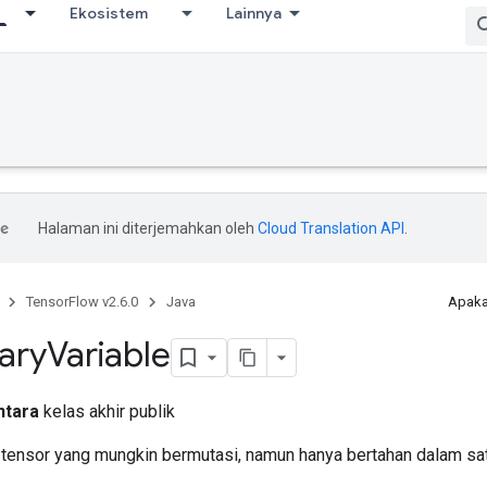
Ekosistem
Lainnya
Halaman ini diterjemahkan oleh
Cloud Translation API
.
TensorFlow v2.6.0
Java
Apaka
ary
Variable
ntara
kelas akhir publik
ensor yang mungkin bermutasi, namun hanya bertahan dalam sat