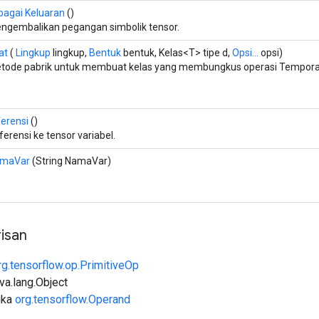
bagai Keluaran
()
ngembalikan pegangan simbolik tensor.
at
(
Lingkup
lingkup,
Bentuk
bentuk, Kelas<T> tipe d,
Opsi...
opsi)
tode pabrik untuk membuat kelas yang membungkus operasi Temporar
ferensi
()
ferensi ke tensor variabel.
maVar
(String NamaVar)
isan
rg.tensorflow.op.PrimitiveOp
ava.lang.Object
uka
org.tensorflow.Operand