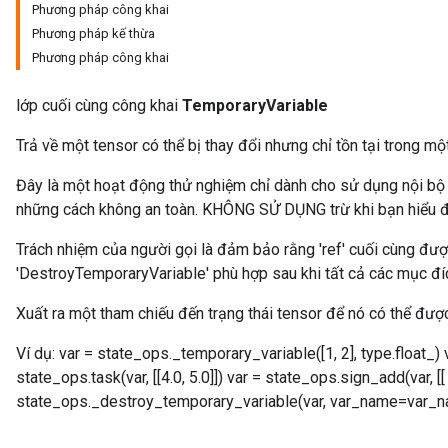
Phương pháp công khai
Phương pháp kế thừa
Phương pháp công khai
lớp cuối cùng công khai
TemporaryVariable
Trả về một tensor có thể bị thay đổi nhưng chỉ tồn tại trong mộ
x
Đây là một hoạt động thử nghiệm chỉ dành cho sử dụng nội bộ
những cách không an toàn. KHÔNG SỬ DỤNG trừ khi bạn hiểu đầ
Trách nhiệm của người gọi là đảm bảo rằng 'ref' cuối cùng đư
'DestroyTemporaryVariable' phù hợp sau khi tất cả các mục đí
Xuất ra một tham chiếu đến trạng thái tensor để nó có thể đượ
Ví dụ: var = state_ops._temporary_variable([1, 2], type.float_
state_ops.task(var, [[4.0, 5.0]]) var = state_ops.sign_add(var, [[ 
state_ops._destroy_temporary_variable(var, var_name=var_