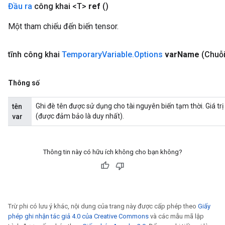
Đầu ra
công khai <T>
ref
()
Một tham chiếu đến biến tensor.
tĩnh công khai
Temporary
Variable
.
Options
var
Name
(Chuỗi
Thông số
Ghi đè tên được sử dụng cho tài nguyên biến tạm thời. Giá tr
tên
(được đảm bảo là duy nhất).
var
Thông tin này có hữu ích không cho bạn không?
Trừ phi có lưu ý khác, nội dung của trang này được cấp phép theo
Giấy
phép ghi nhận tác giả 4.0 của Creative Commons
và các mẫu mã lập