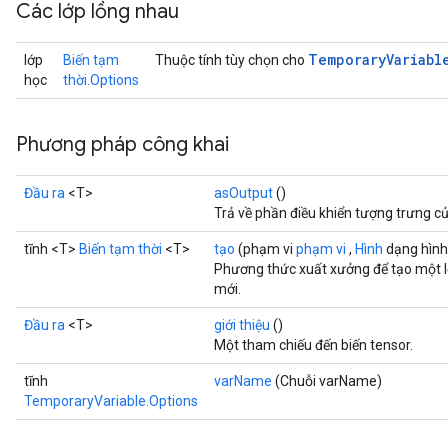
Các lớp lồng nhau
Temporary
Variabl
lớp
Biến tạm
Thuộc tính tùy chọn cho
học
thời.Options
Phương pháp công khai
Đầu ra
<T>
asOutput
()
Trả về phần điều khiển tượng trưng c
tĩnh <T>
Biến tạm thời
<T>
tạo
(phạm vi
phạm vi
,
Hình
dạng hình
Phương thức xuất xưởng để tạo một 
mới.
Đầu ra
<T>
giới thiệu
()
Một tham chiếu đến biến tensor.
tĩnh
varName
(Chuỗi varName)
TemporaryVariable.Options