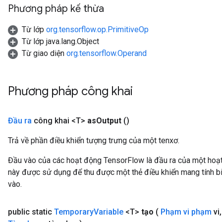
Phương pháp kế thừa
Từ lớp
org.tensorflow.op.PrimitiveOp
Từ lớp java.lang.Object
Từ giao diện
org.tensorflow.Operand
Phương pháp công khai
Đầu ra
công khai <T>
as
Output
()
Trả về phần điều khiển tượng trưng của một tenxơ.
Đầu vào của các hoạt động TensorFlow là đầu ra của một ho
này được sử dụng để thu được một thẻ điều khiển mang tính bi
vào.
public static
Temporary
Variable
<T>
tạo
(
Phạm vi phạm
vi
,