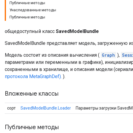
Публичные методы
Унаследованные методы
Публичные методы
общедоступный класс
SavedModelBundle
SavedModelBundle представляет модель, загруженную и
Модель состоит из описания вычисления (
Graph
),
Sess
параметрами или переменными в графике), инициализи
сохраненными в хранилище, и описания модели (сериа
протокола MetaGraphDef).
).
Вложенные классы
сорт
SavedModelBundle.Loader
Параметры загрузки SavedMo
Публичные методы