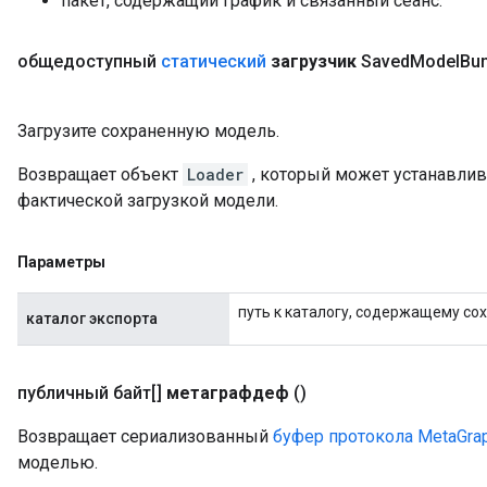
пакет, содержащий график и связанный сеанс.
общедоступный
статический
загрузчик
Saved
Model
Bun
Загрузите сохраненную модель.
Возвращает объект
Loader
, который может устанавли
фактической загрузкой модели.
Параметры
путь к каталогу, содержащему со
каталог экспорта
публичный байт[]
метаграфдеф
()
Возвращает сериализованный
буфер протокола MetaGrap
моделью.