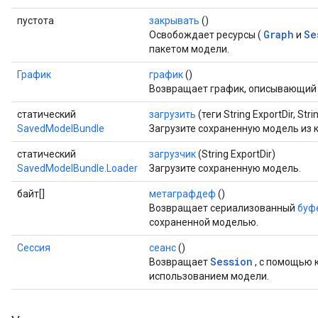
пустота
закрывать
()
Graph
Se
Освобождает ресурсы (
и
пакетом модели.
График
график
()
Возвращает график, описывающий
статический
загрузить
(теги String ExportDir, Strin
SavedModelBundle
Загрузите сохраненную модель из к
статический
загрузчик
(String ExportDir)
SavedModelBundle.Loader
Загрузите сохраненную модель.
байт[]
метаграфдеф
()
Возвращает сериализованный
буф
сохраненной моделью.
Сессия
сеанс
()
Session
Возвращает
, с помощью 
использованием модели.