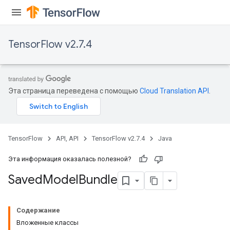
TensorFlow v2.7.4
Эта страница переведена с помощью
Cloud Translation API
.
TensorFlow
API, API
TensorFlow v2.7.4
Java
Эта информация оказалась полезной?
Saved
Model
Bundle
Содержание
Вложенные классы