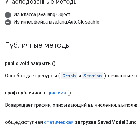
Унаследованные методы
Из класса java.lang.Object
Из интерфейса java.lang.AutoCloseable
Публичные методы
public void
закрыть
()
Освобождает ресурсы (
Graph
и
Session
), связанные 
граф
публичного
графика
()
Возвращает график, описывающий вычисления, выпол
общедоступная
статическая
загрузка
Saved
Model
Bund