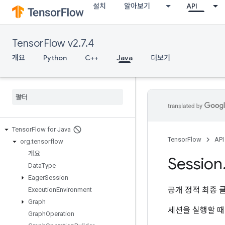
설치
알아보기
API
TensorFlow v2.7.4
개요
Python
C++
Java
더보기
Tensor
Flow for Java
TensorFlow
API
org
.
tensorflow
개요
Session
Data
Type
Eager
Session
공개 정적 최종 
Execution
Environment
Graph
세션을 실행할 때
Graph
Operation