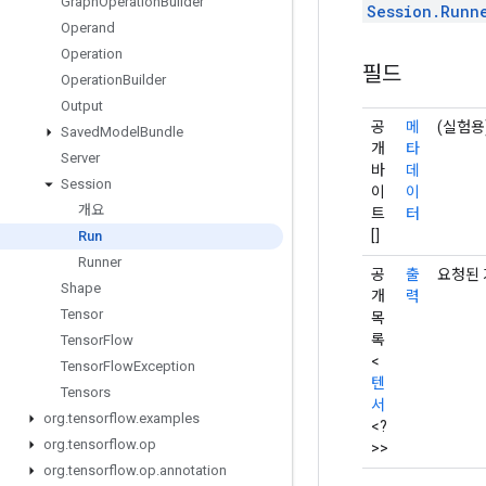
Graph
Operation
Builder
Session.Runn
Operand
Operation
필드
Operation
Builder
Output
공
메
(실험용
Saved
Model
Bundle
개
타
Server
바
데
Session
이
이
개요
트
터
[]
Run
Runner
공
출
요청된 
Shape
개
력
Tensor
목
록
Tensor
Flow
<
Tensor
Flow
Exception
텐
Tensors
서
org
.
tensorflow
.
examples
<?
org
.
tensorflow
.
op
>>
org
.
tensorflow
.
op
.
annotation