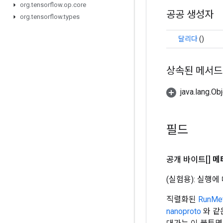
org
.
tensorflow
.
op
.
core
공공 생성자
org
.
tensorflow
.
types
달리다
()
상속된 메서드
java.lang.
필드
공개 바이트[]
메
(실험용): 실행
직렬화된
RunM
nanoproto
와 같