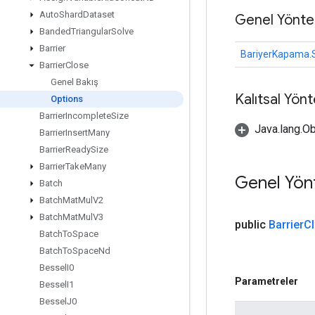
Auto
Shard
Dataset
Genel Yönte
Banded
Triangular
Solve
Barrier
BariyerKapama.
Barrier
Close
Genel Bakış
Kalıtsal Yön
Options
Barrier
Incomplete
Size
Java.lang.Ob
Barrier
Insert
Many
Barrier
Ready
Size
Barrier
Take
Many
Genel Yön
Batch
Batch
Mat
Mul
V2
Batch
Mat
Mul
V3
public
Barrier
C
Batch
To
Space
Batch
To
Space
Nd
Bessel
I0
Parametreler
Bessel
I1
Bessel
J0