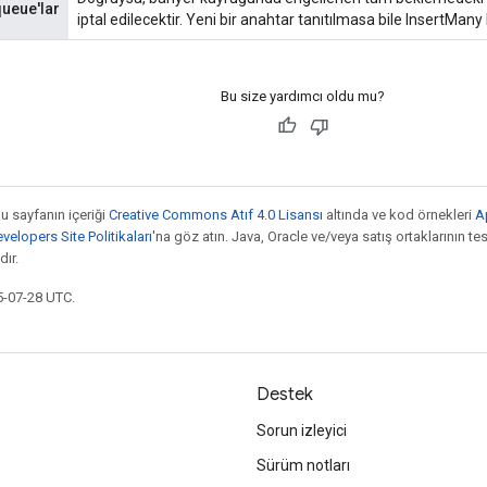
ueue'lar
iptal edilecektir. Yeni bir anahtar tanıtılmasa bile InsertMany 
Bu size yardımcı oldu mu?
bu sayfanın içeriği
Creative Commons Atıf 4.0 Lisansı
altında ve kod örnekleri
A
elopers Site Politikaları
'na göz atın. Java, Oracle ve/veya satış ortaklarının tesc
ır.
5-07-28 UTC.
Destek
Sorun izleyici
Sürüm notları