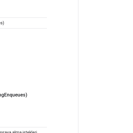
s)
ng
Enqueues)
ıraya alma istekleri