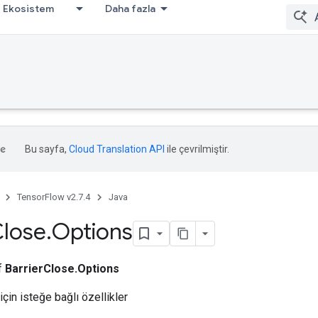
Ekosistem
Daha fazla
Bu sayfa,
Cloud Translation API
ile çevrilmiştir.
TensorFlow v2.7.4
Java
lose
.
Options
ıf
BarrierClose.Options
için isteğe bağlı özellikler