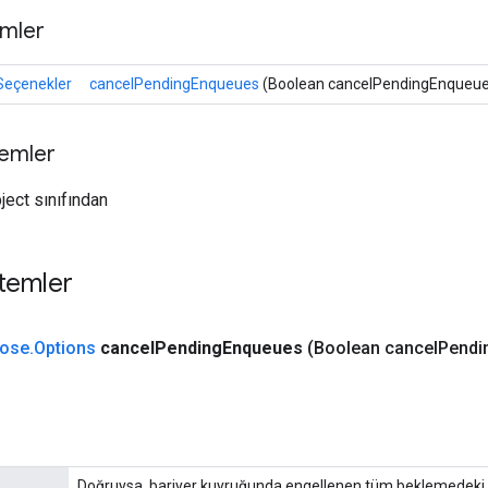
mler
Seçenekler
cancelPendingEnqueues
(Boolean cancelPendingEnqueue
temler
ject sınıfından
temler
lose
.
Options
cancel
Pending
Enqueues
(Boolean cancel
Pendi
Doğruysa, bariyer kuyruğunda engellenen tüm beklemedeki s