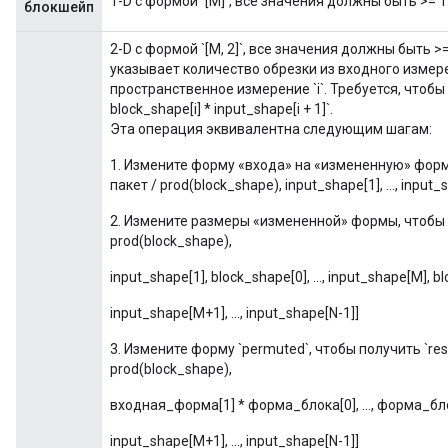
1-D с формой `[M]`, все значения должны быть >= 1
блокшейп
2-D с формой `[M, 2]`, все значения должны быть >= 0.
указывает количество обрезки из входного измерени
пространственное измерение `i`. Требуется, чтобы `c
block_shape[i] * input_shape[i + 1]`.
Эта операция эквивалентна следующим шагам:
1. Измените форму «входа» на «измененную» форму: [
пакет / prod(block_shape), input_shape[1], ..., input_
2. Измените размеры «измененной» формы, чтобы 
prod(block_shape),
input_shape[1], block_shape[0], ..., input_shape[M], 
input_shape[M+1], ..., input_shape[N-1]]
3. Измените форму `permuted`, чтобы получить `re
prod(block_shape),
входная_форма[1] * форма_блока[0], ..., форма_бл
input_shape[M+1], ..., input_shape[N-1]]