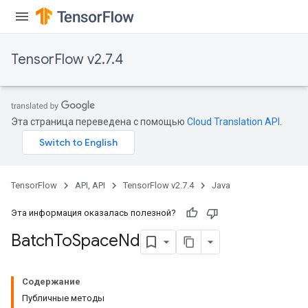
TensorFlow v2.7.4
Эта страница переведена с помощью
Cloud Translation API
.
TensorFlow
API, API
TensorFlow v2.7.4
Java
Эта информация оказалась полезной?
Batch
To
Space
Nd
Содержание
Публичные методы