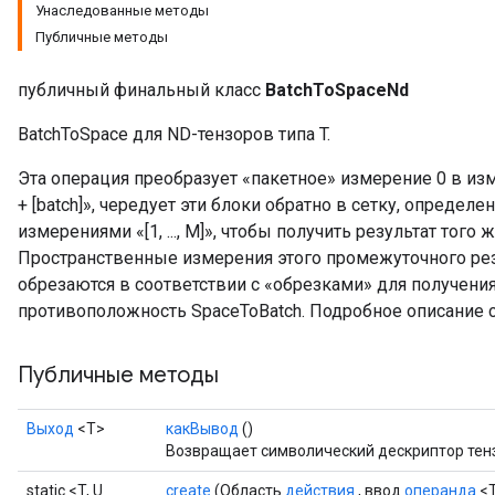
Унаследованные методы
Публичные методы
публичный финальный класс
BatchToSpaceNd
BatchToSpace для ND-тензоров типа T.
Эта операция преобразует «пакетное» измерение 0 в из
+ [batch]», чередует эти блоки обратно в сетку, опреде
измерениями «[1, ..., M]», чтобы получить результат того 
Пространственные измерения этого промежуточного рез
обрезаются в соответствии с «обрезками» для получени
противоположность SpaceToBatch. Подробное описание 
Публичные методы
Выход
<Т>
какВывод
()
Возвращает символический дескриптор тен
t
static <T, U
create
(Область
действия
, ввод
операнда
<T