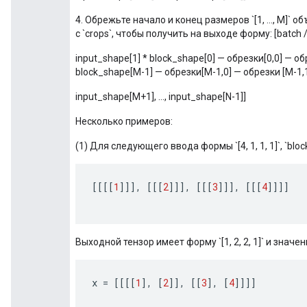
4. Обрежьте начало и конец размеров `[1, ..., M]` 
с `crops`, чтобы получить на выходе форму: [batch 
input_shape[1] * block_shape[0] — обрезки[0,0] — обре
block_shape[M-1] — обрезки[M-1,0] — обрезки [М-1,1
input_shape[M+1], ..., input_shape[N-1]]
Несколько примеров:
(1) Для следующего ввода формы `[4, 1, 1, 1]`, `block_sha
[[[[
1
]]]
,
[[[
2
]]]
,
[[[
3
]]]
,
[[[
4
]]]]
Выходной тензор имеет форму `[1, 2, 2, 1]` и значен
x
=
[[[[
1
]
,
[
2
]]
,
[[
3
]
,
[
4
]]]]