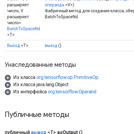
расширяет
операнда
<V>)
число, V
Фабричный метод для создания класса, об
расширяет
BatchToSpaceNd.
число>
BatchToSpaceNd
<T>
source
Выход
<Т>
выход
()
leOp
Унаследованные методы
Из класса
org.tensorflow.op.PrimitiveOp
Из класса java.lang.Object
Из интерфейса
org.tensorflow.Operand
Публичные методы
публичный
вывод
<T>
as
Output
()