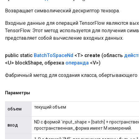
Возвращает символический дескриптор тензора.
Flush
Входные данные для операций TensorFlow являются вы
TensorFlow. Этот метод используется для получения сим
представляет собой вычисление входных данных.
eHandleOp
public static
Batch
To
Space
Nd
<T>
create
(область
дейст
<U> block
Shape
,
обрезка
операнда
<V>)
ureSplit
Фабричный метод для создания класса, обертывающего
Параметры
текущий объем
объем
ND с формой `input_shape = [batch] + пространст
вход
пространственная_форма имеет M измерений.