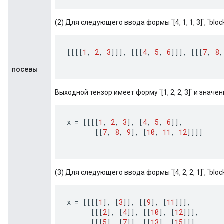
(2) Для следующего ввода формы `[4, 1, 1, 3]`, `block_sha
[[[[
1
,
2
,
3
]]]
,
[[[
4
,
5
,
6
]]]
,
[[[
7
,
8
,
посевы
Выходной тензор имеет форму `[1, 2, 2, 3]` и значен
x
=
[[[[
1
,
2
,
3
]
,
[
4
,
5
,
6
]]
,
[[
7
,
8
,
9
]
,
[
10
,
11
,
12
]]]]
(3) Для следующего ввода формы `[4, 2, 2, 1]`, `block_sha
x
=
[[[[
1
]
,
[
3
]]
,
[[
9
]
,
[
11
]]]
,
[[[
2
]
,
[
4
]]
,
[[
10
]
,
[
12
]]]
,
[[[
5
]
,
[
7
]]
,
[[
13
]
,
[
15
]]]
,