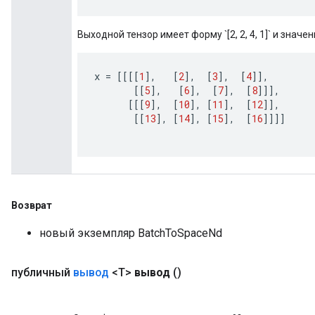
Выходной тензор имеет форму `[2, 2, 4, 1]` и значен
x
=
[[[[
1
]
,
[
2
]
,
[
3
]
,
[
4
]]
,
[[
5
]
,
[
6
]
,
[
7
]
,
[
8
]]]
,
[[[
9
]
,
[
10
]
,
[
11
]
,
[
12
]]
,
[[
13
]
,
[
14
]
,
[
15
]
,
[
16
]]]]
Возврат
новый экземпляр BatchToSpaceNd
ryTensorBatch
публичный
вывод
<T>
вывод
()