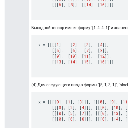
[[[
6
]
,
[
8
]]
,
[[
14
]
,
[
16
]]]]
Выходной тензор имеет форму `[1, 4, 4, 1]` и значен
x
=
[[[[
1
]
,
[
2
]
,
[
3
]
,
[
4
]]
,
[[
5
]
,
[
6
]
,
[
7
]
,
[
8
]]
,
[[
9
]
,
[
10
]
,
[
11
]
,
[
12
]]
,
[[
13
]
,
[
14
]
,
[
15
]
,
[
16
]]]]
(4) Для следующего ввода формы `[8, 1, 3, 1]`, `block_sha
x
=
[[[[
0
]
,
[
1
]
,
[
3
]]]
,
[[[
0
]
,
[
9
]
,
[
11
[[[
0
]
,
[
2
]
,
[
4
]]]
,
[[[
0
]
,
[
10
]
,
[
[[[
0
]
,
[
5
]
,
[
7
]]]
,
[[[
0
]
,
[
13
]
,
[
[[[
0
]
,
[
6
]
,
[
8
]]]
,
[[[
0
]
,
[
14
]
,
[