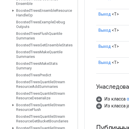
Ensemble
Boosted
Trees
Ensemble
Resource
Выход
<Т>
Handle
Op
Boosted
Trees
Example
Debug
Outputs
Выход
<Т>
Boosted
Trees
Flush
Quantile
Summaries
Boosted
Trees
Get
Ensemble
States
Выход
<Т>
Boosted
Trees
Make
Quantile
Summaries
Выход
<Т>
Boosted
Trees
Make
Stats
Summary
Boosted
Trees
Predict
Boosted
Trees
Quantile
Stream
Унаследова
Resource
Add
Summaries
Boosted
Trees
Quantile
Stream
Resource
Deserialize
Из класса
o
Boosted
Trees
Quantile
Stream
Из класса ja
Resource
Flush
Boosted
Trees
Quantile
Stream
Resource
Get
Bucket
Boundaries
Публичны
Boosted
Trees
Quantile
Stream