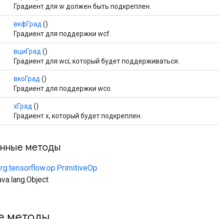
Градиент для w должен быть подкреплен.
вкфГрад
()
Градиент для поддержки wcf.
вциГрад
()
Градиент для wci, который будет поддерживаться.
вкоГрад
()
Градиент для поддержки wco.
хГрад
()
Градиент x, который будет подкреплен.
нные методы
rg.tensorflow.op.PrimitiveOp
va.lang.Object
е методы