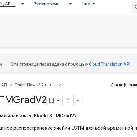
I, API
Экосистема
Ещё
Эта страница переведена с помощью
Cloud Translation API
.
, API
TensorFlow v2.7.4
Java
Эта информац
STMGrad
V2
нальный класс
BlockLSTMGradV2
атное распространение ячейки LSTM для всей временной п