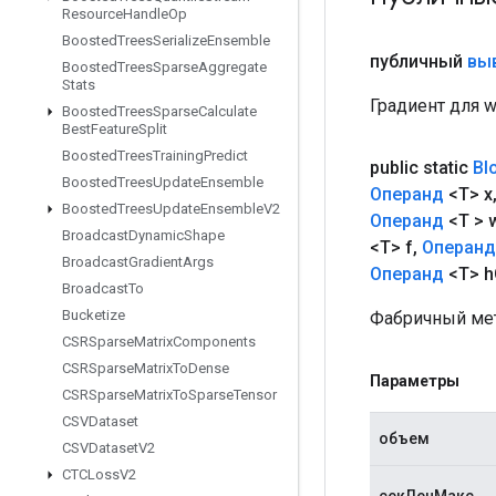
Resource
Handle
Op
Boosted
Trees
Serialize
Ensemble
публичный
вы
Boosted
Trees
Sparse
Aggregate
Stats
Градиент для 
Boosted
Trees
Sparse
Calculate
Best
Feature
Split
Boosted
Trees
Training
Predict
public static
Bl
Boosted
Trees
Update
Ensemble
Операнд
<T> x
Boosted
Trees
Update
Ensemble
V2
Операнд
<T > 
Broadcast
Dynamic
Shape
<T> f
,
Операнд
Broadcast
Gradient
Args
Операнд
<T> h
Broadcast
To
Bucketize
Фабричный мет
CSRSparse
Matrix
Components
CSRSparse
Matrix
To
Dense
Параметры
CSRSparse
Matrix
To
Sparse
Tensor
CSVDataset
объем
CSVDataset
V2
CTCLoss
V2
секЛенМакс