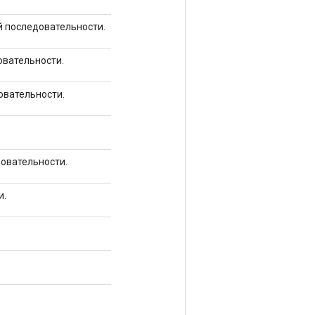
й последовательности.
овательности.
овательности.
довательности.
и.