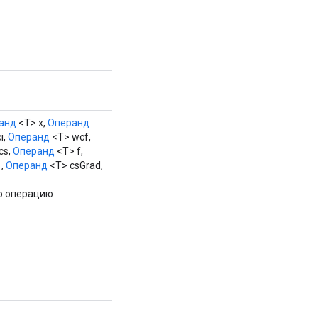
анд
<T> x,
Операнд
i,
Операнд
<T> wcf,
cs,
Операнд
<T> f,
 ,
Операнд
<T> csGrad,
ю операцию