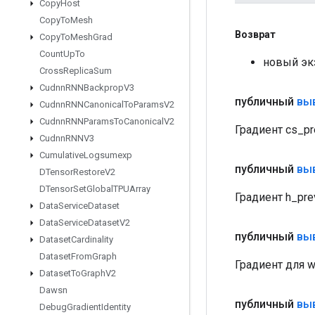
Copy
Host
Copy
To
Mesh
Возврат
Copy
To
Mesh
Grad
Count
Up
To
новый эк
Cross
Replica
Sum
Cudnn
RNNBackprop
V3
публичный
вы
Cudnn
RNNCanonical
To
Params
V2
Cudnn
RNNParams
To
Canonical
V2
Градиент cs_pr
Cudnn
RNNV3
Cumulative
Logsumexp
публичный
вы
DTensor
Restore
V2
DTensor
Set
Global
TPUArray
Градиент h_pr
Data
Service
Dataset
Data
Service
Dataset
V2
публичный
вы
Dataset
Cardinality
Dataset
From
Graph
Градиент для 
Dataset
To
Graph
V2
Dawsn
публичный
вы
Debug
Gradient
Identity