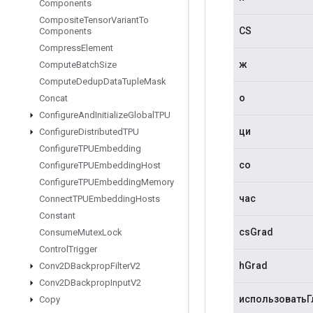
Components
Composite
Tensor
Variant
To
CS
Components
Compress
Element
ж
Compute
Batch
Size
Compute
Dedup
Data
Tuple
Mask
о
Concat
Configure
And
Initialize
Global
TPU
ци
Configure
Distributed
TPU
Configure
TPUEmbedding
со
Configure
TPUEmbedding
Host
Configure
TPUEmbedding
Memory
час
Connect
TPUEmbedding
Hosts
Constant
csGrad
Consume
Mutex
Lock
Control
Trigger
hGrad
Conv2DBackprop
Filter
V2
Conv2DBackprop
Input
V2
использоватьГ
Copy