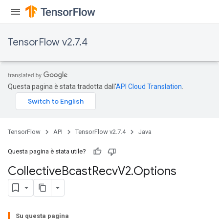
TensorFlow v2.7.4
Questa pagina è stata tradotta dall'
API Cloud Translation
.
TensorFlow
API
TensorFlow v2.7.4
Java
Questa pagina è stata utile?
Collective
Bcast
Recv
V2
.
Options
Su questa pagina