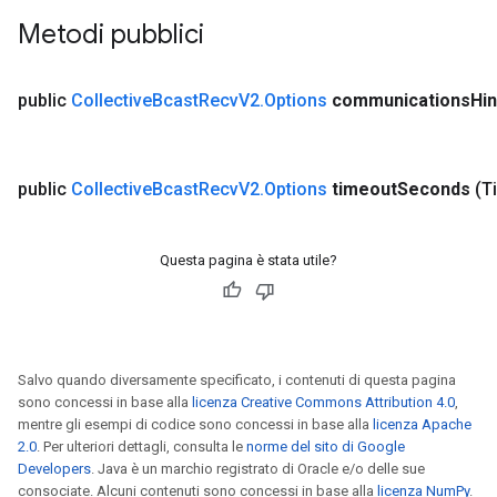
Metodi pubblici
public
Collective
Bcast
Recv
V2
.
Options
communications
Hin
public
Collective
Bcast
Recv
V2
.
Options
timeout
Seconds
(T
Questa pagina è stata utile?
Salvo quando diversamente specificato, i contenuti di questa pagina
sono concessi in base alla
licenza Creative Commons Attribution 4.0
,
mentre gli esempi di codice sono concessi in base alla
licenza Apache
2.0
. Per ulteriori dettagli, consulta le
norme del sito di Google
Developers
. Java è un marchio registrato di Oracle e/o delle sue
consociate. Alcuni contenuti sono concessi in base alla
licenza NumPy
.