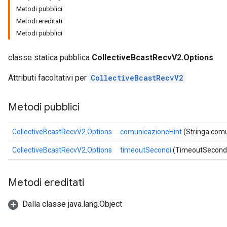
Metodi pubblici
Metodi ereditati
Metodi pubblici
classe statica pubblica
CollectiveBcastRecvV2.Options
Attributi facoltativi per
CollectiveBcastRecvV2
Metodi pubblici
CollectiveBcastRecvV2.Options
comunicazioneHint
(Stringa comu
CollectiveBcastRecvV2.Options
timeoutSecondi
(TimeoutSecondi
Metodi ereditati
Dalla classe java.lang.Object