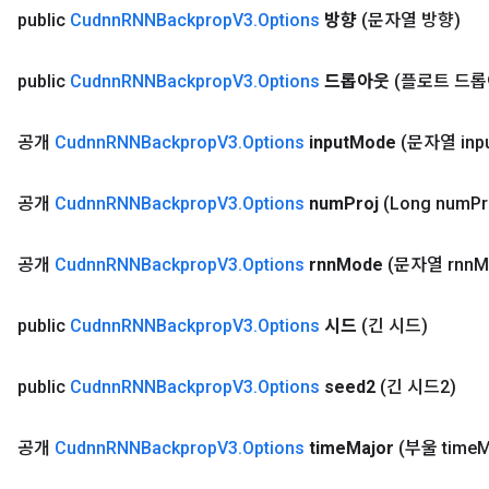
public
Cudnn
RNNBackprop
V3
.
Options
방향
(문자열 방향)
public
Cudnn
RNNBackprop
V3
.
Options
드롭아웃
(플로트 드롭
공개
Cudnn
RNNBackprop
V3
.
Options
input
Mode
(문자열 inp
ryTensorBatch
공개
Cudnn
RNNBackprop
V3
.
Options
num
Proj
(Long num
Pr
공개
Cudnn
RNNBackprop
V3
.
Options
rnn
Mode
(문자열 rnn
M
public
Cudnn
RNNBackprop
V3
.
Options
시드
(긴 시드)
public
Cudnn
RNNBackprop
V3
.
Options
seed2
(긴 시드2)
rBatch
공개
Cudnn
RNNBackprop
V3
.
Options
time
Major
(부울 time
M
Batch