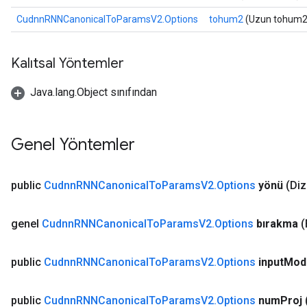
CudnnRNNCanonicalToParamsV2.Options
tohum2
(Uzun tohum2
Kalıtsal Yöntemler
Java.lang.Object sınıfından
Genel Yöntemler
public
Cudnn
RNNCanonical
To
Params
V2
.
Options
yönü
(Diz
genel
Cudnn
RNNCanonical
To
Params
V2
.
Options
bırakma
(
public
Cudnn
RNNCanonical
To
Params
V2
.
Options
input
Mod
public
Cudnn
RNNCanonical
To
Params
V2
.
Options
num
Proj