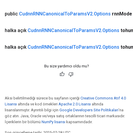
public
Cudnn
RNNCanonical
To
Params
V2
.
Options
rnn
Mode
halka açık
Cudnn
RNNCanonical
To
Params
V2
.
Options
tohu
ryTensorBatch
halka açık
Cudnn
RNNCanonical
To
Params
V2
.
Options
tohu
Bu size yardımcı oldu mu?
Aksi belirtilmediği sürece bu sayfanın içeriği
Creative Commons Atıf 4.0
Lisansı
altında ve kod örnekleri
Apache 2.0 Lisansı
altında
rBatch
lisanslanmıştır. Ayrıntılı bilgi için
Google Developers Site Politikaları
'na
göz atın. Java, Oracle ve/veya satış ortaklarının tescilli ticari markasıdır.
İçeriklerin bir bölümü
NumPy lisansı
kapsamındadır.
Batch
Son güncelleme tarihi: 2025-07-28 UTC.