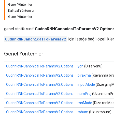
Genel Yöntemler
Kalıtsal Yöntemler
Genel Yöntemler
genel statik sınıf
CudnnRNNCanonicalToParamsV2.Option
CudnnRNNCanonicalToParamsV2
için isteğe bağlı özellikler
Genel Yöntemler
CudnnRNNCanonicalToParamsV2.Options
yön
(Dize yönü)
CudnnRNNCanonicalToParamsV2.Options
bırakma
(Kayanma bır
CudnnRNNCanonicalToParamsV2.Options
inputMode
(Dize giriş
CudnnRNNCanonicalToParamsV2.Options
numProj
(Uzun numPro
CudnnRNNCanonicalToParamsV2.Options
rnnMode
(Dize rnnMo
CudnnRNNCanonicalToParamsV2.Options
tohum
(Uzun tohum)