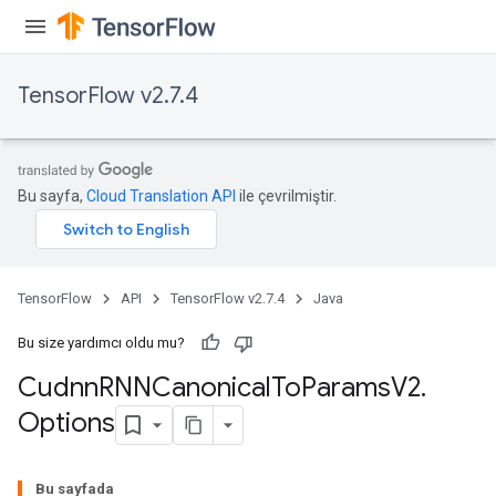
TensorFlow v2.7.4
Bu sayfa,
Cloud Translation API
ile çevrilmiştir.
TensorFlow
API
TensorFlow v2.7.4
Java
Bu size yardımcı oldu mu?
Cudnn
RNNCanonical
To
Params
V2
.
Options
Bu sayfada