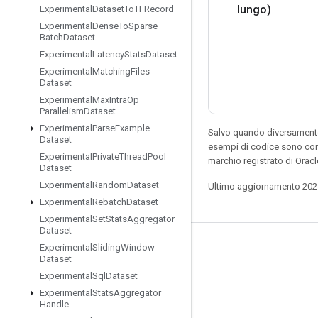
lungo)
Experimental
Dataset
To
TFRecord
Experimental
Dense
To
Sparse
Batch
Dataset
Experimental
Latency
Stats
Dataset
Experimental
Matching
Files
Dataset
Experimental
Max
Intra
Op
Parallelism
Dataset
Experimental
Parse
Example
Salvo quando diversamente 
Dataset
esempi di codice sono con
Experimental
Private
Thread
Pool
marchio registrato di Orac
Dataset
Experimental
Random
Dataset
Ultimo aggiornamento 202
Experimental
Rebatch
Dataset
Experimental
Set
Stats
Aggregator
Dataset
Experimental
Sliding
Window
Resta connesso
Dataset
Blog
Experimental
Sql
Dataset
Experimental
Stats
Aggregator
Forum
Handle