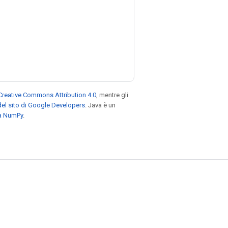
Creative Commons Attribution 4.0
, mentre gli
el sito di Google Developers
. Java è un
za NumPy
.