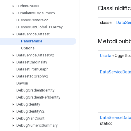
Cudnn
RNNV3
Classi nidifi
Cumulative
Logsumexp
DTensor
Restore
V2
classe
DataSer
DTensor
Set
Global
TPUArray
Data
Service
Dataset
Metodi pubbl
Panoramica
Options
Data
Service
Dataset
V2
Uscita
<Oggetto
Dataset
Cardinality
Dataset
From
Graph
DataServiceData
Dataset
To
Graph
V2
Dawsn
Debug
Gradient
Identity
Debug
Gradient
Ref
Identity
Debug
Identity
Debug
Identity
V2
DataServiceData
Debug
Nan
Count
statico
Debug
Numeric
Summary