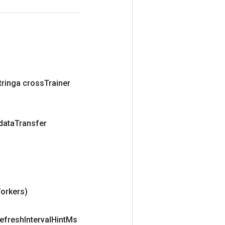
tringa cross
Trainer
 data
Transfer
orkers)
efresh
Interval
Hint
Ms