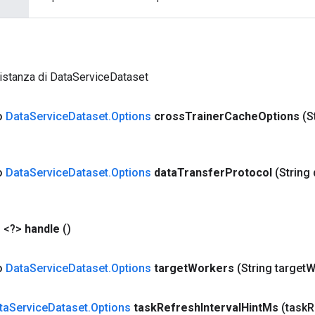
istanza di DataServiceDataset
co
Data
Service
Dataset
.
Options
cross
Trainer
Cache
Options
(S
co
Data
Service
Dataset
.
Options
data
Transfer
Protocol
(String
 <?>
handle
()
co
Data
Service
Dataset
.
Options
target
Workers
(String target
W
ta
Service
Dataset
.
Options
task
Refresh
Interval
Hint
Ms
(task
R