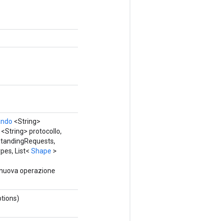
ando
<String>
<String> protocollo,
tandingRequests,
pes, List<
Shape
>
 nuova operazione
tions)