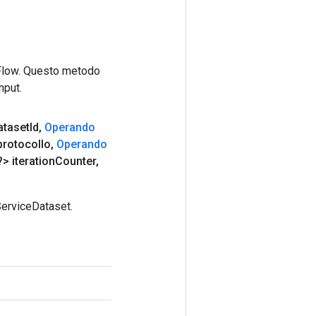
rFlow. Questo metodo
nput.
taset
Id
,
Operando
protocollo
,
Operando
> iteration
Counter
,
ServiceDataset.