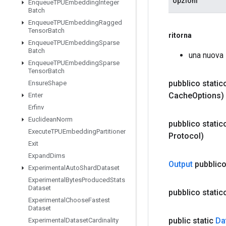
opzioni
Enqueue
TPUEmbedding
Integer
Batch
Enqueue
TPUEmbedding
Ragged
Tensor
Batch
ritorna
Enqueue
TPUEmbedding
Sparse
Batch
una nuova 
Enqueue
TPUEmbedding
Sparse
Tensor
Batch
pubblico stati
Ensure
Shape
Cache
Options)
Enter
Erfinv
Euclidean
Norm
pubblico stati
Execute
TPUEmbedding
Partitioner
Protocol)
Exit
Expand
Dims
Output
pubblico
Experimental
Auto
Shard
Dataset
Experimental
Bytes
Produced
Stats
Dataset
pubblico stati
Experimental
Choose
Fastest
Dataset
public static
Da
Experimental
Dataset
Cardinality