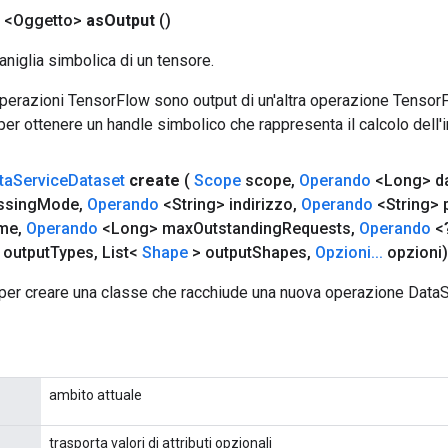
 <Oggetto>
as
Output
()
aniglia simbolica di un tensore.
 operazioni TensorFlow sono output di un'altra operazione Tenso
 per ottenere un handle simbolico che rappresenta il calcolo dell'i
ta
Service
Dataset
create
(
Scope
scope
,
Operando
<Long> da
ssing
Mode
,
Operando
<String> indirizzo
,
Operando
<String> 
me
,
Operando
<Long> max
Outstanding
Requests
,
Operando
<?
 output
Types
,
List<
Shape
> output
Shapes
,
Opzioni
.
.
.
opzioni)
per creare una classe che racchiude una nuova operazione Data
ambito attuale
trasporta valori di attributi opzionali