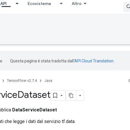
API
Ecosistema
Altro
Questa pagina è stata tradotta dall'
API Cloud Translation
.
TensorFlow v2.7.4
Java
vice
Dataset
bblica
DataServiceDataset
ti che legge i dati dal servizio tf.data.