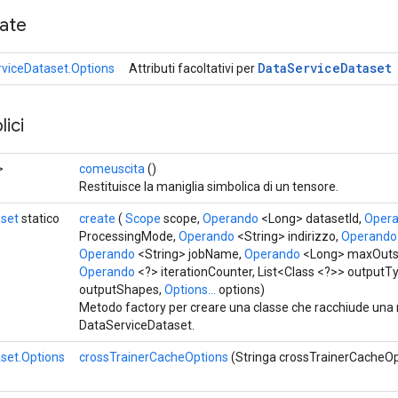
cate
Data
Service
Dataset
viceDataset.Options
Attributi facoltativi per
ici
>
comeuscita
()
Restituisce la maniglia simbolica di un tensore.
set
statico
create
(
Scope
scope,
Operando
<Long> datasetId,
Oper
ProcessingMode,
Operando
<String> indirizzo,
Operando
Operando
<String> jobName,
Operando
<Long> maxOuts
Operando
<?> iterationCounter, List<Class <?>> outputTy
outputShapes,
Options...
options)
Metodo factory per creare una classe che racchiude una
DataServiceDataset.
set.Options
crossTrainerCacheOptions
(Stringa crossTrainerCacheOp