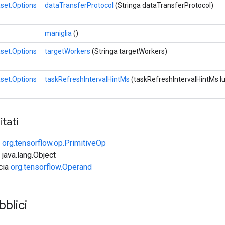
set.Options
dataTransferProtocol
(Stringa dataTransferProtocol)
maniglia
()
set.Options
targetWorkers
(Stringa targetWorkers)
set.Options
taskRefreshIntervalHintMs
(taskRefreshIntervalHintMs l
tati
e
org.tensorflow.op.PrimitiveOp
 java.lang.Object
ccia
org.tensorflow.Operand
bblici