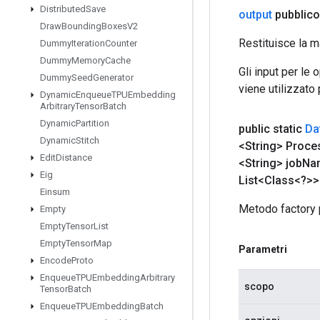
Distributed
Save
output
pubblico
Draw
Bounding
Boxes
V2
Restituisce la m
Dummy
Iteration
Counter
Dummy
Memory
Cache
Gli input per le
Dummy
Seed
Generator
viene utilizzato
Dynamic
Enqueue
TPUEmbedding
Arbitrary
Tensor
Batch
Dynamic
Partition
public static
Da
Dynamic
Stitch
<String> Proce
Edit
Distance
<String> job
Na
Eig
List<Class<?>>
Einsum
Metodo factory 
Empty
Empty
Tensor
List
Empty
Tensor
Map
Parametri
Encode
Proto
Enqueue
TPUEmbedding
Arbitrary
scopo
Tensor
Batch
Enqueue
TPUEmbedding
Batch