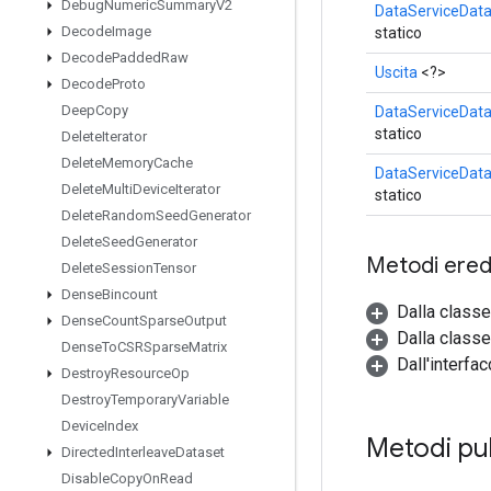
Debug
Numeric
Summary
V2
DataServiceData
Decode
Image
statico
Decode
Padded
Raw
Uscita
<?>
Decode
Proto
Deep
Copy
DataServiceData
statico
Delete
Iterator
Delete
Memory
Cache
DataServiceData
Delete
Multi
Device
Iterator
statico
Delete
Random
Seed
Generator
Delete
Seed
Generator
Metodi eredi
Delete
Session
Tensor
Dense
Bincount
Dalla class
Dense
Count
Sparse
Output
Dalla classe
Dense
To
CSRSparse
Matrix
Dall'interfa
Destroy
Resource
Op
Destroy
Temporary
Variable
Device
Index
Metodi pu
Directed
Interleave
Dataset
Disable
Copy
On
Read