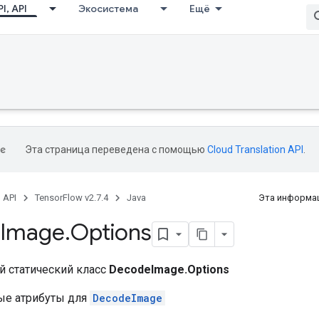
I, API
Экосистема
Ещё
Эта страница переведена с помощью
Cloud Translation API
.
, API
TensorFlow v2.7.4
Java
Эта информац
Image
.
Options
 статический класс
DecodeImage.Options
ые атрибуты для
DecodeImage