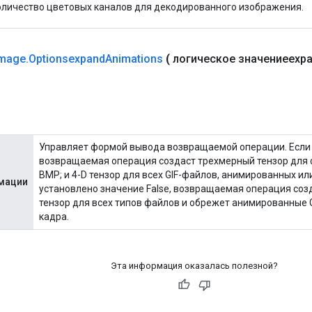
оличество цветовых каналов для декодированного изображения.
Image
.
Optionsexpand
Animations
(
логическое значениеexp
Управляет формой вывода возвращаемой операции. Если 
возвращаемая операция создаст трехмерный тензор для 
BMP; и 4-D тензор для всех GIF-файлов, анимированных или
мации
установлено значение False, возвращаемая операция со
тензор для всех типов файлов и обрежет анимированные 
кадра.
Эта информация оказалась полезной?