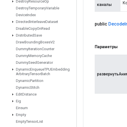
Destroy
Resource
Op
К
каналы
Destroy
Temporary
Variable
Device
Index
Directed
Interleave
Dataset
public
Decode
Disable
Copy
On
Read
Distributed
Save
Draw
Bounding
Boxes
V2
Параметры
Dummy
Iteration
Counter
Dummy
Memory
Cache
Dummy
Seed
Generator
Dynamic
Enqueue
TPUEmbedding
развернутьАни
Arbitrary
Tensor
Batch
Dynamic
Partition
Dynamic
Stitch
Edit
Distance
Eig
Einsum
Empty
Empty
Tensor
List