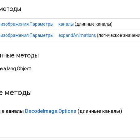
методы
изображения.Параметры
каналы
(длинные каналы)
изображения.Параметры
expandAnimations
(логическое значен
нные методы
va.lang.Object
е методы
ые
каналы
Decode
Image
.
Options
(длинные каналы)