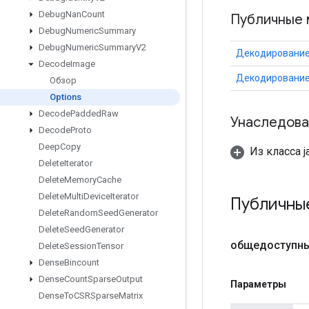
Debug
Nan
Count
Публичные 
Debug
Numeric
Summary
Debug
Numeric
Summary
V2
Декодирование
Decode
Image
Декодирование
Обзор
Options
Decode
Padded
Raw
Унаследова
Decode
Proto
Deep
Copy
Из класса ja
Delete
Iterator
Delete
Memory
Cache
Delete
Multi
Device
Iterator
Публичны
Delete
Random
Seed
Generator
Delete
Seed
Generator
общедоступн
Delete
Session
Tensor
Dense
Bincount
Dense
Count
Sparse
Output
Параметры
Dense
To
CSRSparse
Matrix