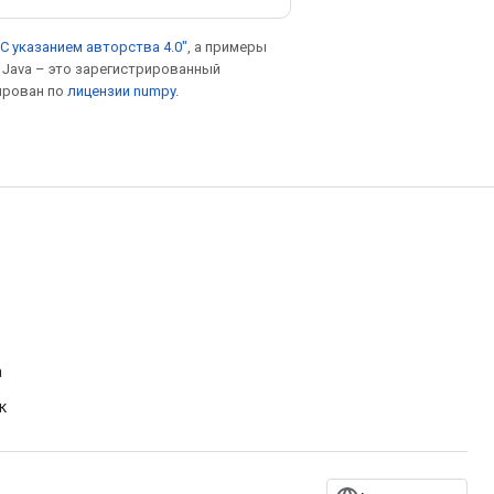
С указанием авторства 4.0"
, а примеры
. Java – это зарегистрированный
ирован по
лицензии numpy
.
а
к