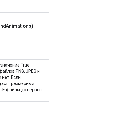
and
Animations)
значение True,
файлов PNG, JPEG и
 нет. Если
здаст трехмерный
GIF-файлы до первого