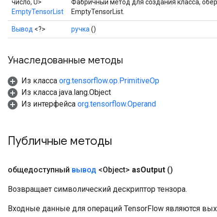
число, U>
Фабричный метод для создания класса, об
EmptyTensorList
EmptyTensorList.
Вывод
<?>
ручка
()
Унаследованные методы
Из класса
org.tensorflow.op.PrimitiveOp
Из класса java.lang.Object
Из интерфейса
org.tensorflow.Operand
Публичные методы
общедоступный
вывод
<Object>
as
Output
()
Возвращает символический дескриптор тензора.
Входные данные для операций TensorFlow являются вы