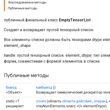
Унаследованные методы
Публичные методы
rBatch
публичный финальный класс
EmptyTensorList
Создает и возвращает пустой тензорный список.
Batch
Все элементы списка должны быть тензорами dtype ele
element_shape.
atch
handle: пустой тензорный список. element_dtype: тип эле
форма, совместимая с формой элементов в списке.
Публичные методы
Вывод
какВывод
()
<Объект>
Возвращает символический дескриптор тенз
static <T
create
(область
области действия
,
операнд
<
расширяет
maxNumElements, класс <U> elementDtype)