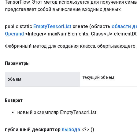
TensorFlow. Этот метод используется для получения сим
представляет собой вычисление входных данных.
public static
Empty
Tensor
List
create
(область
области д
Operand
<Integer> max
Num
Elements
,
Class<U> element
Dt
Фабричный метод для создания класса, обертывающего 
Параметры
текущий объем
объем
Возврат
новый экземпляр EmptyTensorList
публичный
дескриптор
вывода
<?>
()