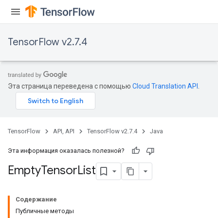
TensorFlow v2.7.4
Эта страница переведена с помощью
Cloud Translation API
.
TensorFlow
API, API
TensorFlow v2.7.4
Java
ryTensorBatch
Эта информация оказалась полезной?
Empty
Tensor
List
Содержание
Публичные методы