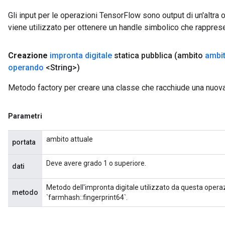
Gli input per le operazioni TensorFlow sono output di un'alt
rParameters
viene utilizzato per ottenere un handle simbolico che rappresent
Parameters
ters
Creazione
impronta digitale
statica pubblica
(ambito
ambi
arameters
operando
<String>)
meters
rs
Metodo factory per creare una classe che racchiude una nuova
tDescentParameters
Parametri
ambito attuale
portata
Deve avere grado 1 o superiore.
dati
Metodo dell'impronta digitale utilizzato da questa opera
metodo
`farmhash::fingerprint64`.