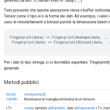
generato da altri 12 numeri interi in `data[1, :, :] `.
Tieni presente che questa operazione rileva il buffer sottosta
Tensor come il tipo e/o la forma dei dati. Ad esempio, i valori d
caso di rimodellamenti e bitcast purché la dimensione batch r
Fingerprint
(
data
)
==
Fingerprint
(
Reshape
(
data
,
...
Fingerprint
(
data
)
==
Fingerprint
(
Bitcast
(
data
,
..
Per i dati di tipo stringa, ci si dovrebbe aspettare `Fingerprint
generale.
Metodi pubblici
Uscita
comeuscita
()
<UInt8>
Restituisce la maniglia simbolica di un tensore.
<T>
create
(ambito
dell'ambito
, dati
dell'operando
<T>, me