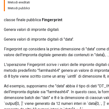
Metodi ereditati
Metodi pubblici
classe finale pubblica
Fingerprint
Genera valori di impronte digitali.
Genera valori di impronte digitali di "data".
Fingerprint op considera la prima dimensione di "data" come di
valore dell'impronta digitale generato dai contenuti in "data[i, ...]" 
L'operazione Fingerprint scrive i valori delle impronte digitali
metodo predefinito "farmhash64" genera un valore di impronta d
di 8 byte viene scritto come un array `uint8` di dimensione 8, in
Ad esempio, supponiamo che "data" abbia il tipo di dati "DT_IN
dell'impronta digitale sia "farmhash64". In questo caso, la forma
dimensione batch dei "dati" e 8 è la dimensione di ciascun valo
`output[0, :]` viene generato da 12 numeri interi in `data[0, :, :]