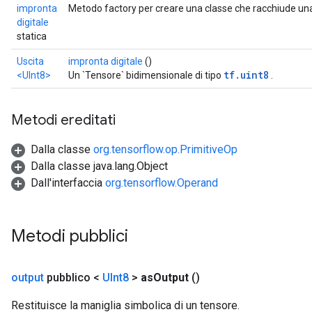
impronta
Metodo factory per creare una classe che racchiude un
digitale
statica
Uscita
impronta digitale
()
tf.uint8
<UInt8>
Un `Tensore` bidimensionale di tipo
.
Metodi ereditati
Dalla classe
org.tensorflow.op.PrimitiveOp
Dalla classe java.lang.Object
Dall'interfaccia
org.tensorflow.Operand
Metodi pubblici
rs
output
pubblico <
UInt8
>
as
Output
()
mParameters
rs
Restituisce la maniglia simbolica di un tensore.
Parameters