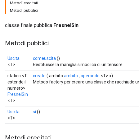
Metodi ereditati
Metodi pubblici
classe finale pubblica
FresnelSin
Metodi pubblici
Uscita
comeuscita
()
<T>
Restituisce la maniglia simbolica di un tensore.
statico <T
create
( ambito
ambito
,
operando
<T> x)
estende il
Metodo factory per creare una classe che racchiude u
numero>
FresnelSin
<T>
Uscita
sì
()
<T>
Metodi ereditati