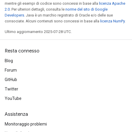
mentre gli esempi di codice sono concessi in base alla
licenza Apache
Parameters
2.0
. Per ulteriori dettagli, consulta le
norme del sito di Google
ters
Developers
. Java è un marchio registrato di Oracle e/o delle sue
arameters
consociate. Alcuni contenuti sono concessi in base alla
licenza NumPy
.
meters
Ultimo aggiornamento 2025-07-28 UTC.
rs
tDescentParameters
Resta connesso
Blog
Forum
GitHub
Twitter
YouTube
Assistenza
Monitoraggio problemi