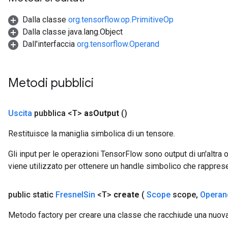
Dalla classe
org.tensorflow.op.PrimitiveOp
Dalla classe java.lang.Object
Dall'interfaccia
org.tensorflow.Operand
Metodi pubblici
Uscita
pubblica <T>
as
Output
()
Restituisce la maniglia simbolica di un tensore.
Gli input per le operazioni TensorFlow sono output di un'alt
viene utilizzato per ottenere un handle simbolico che rappresent
public static
Fresnel
Sin
<T>
create
(
Scope
scope
,
Operan
Metodo factory per creare una classe che racchiude una nuov