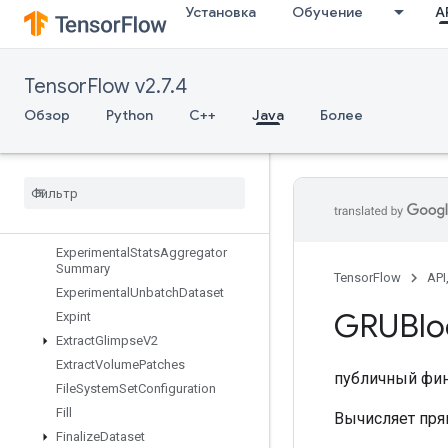
Установка
Обучение
AP
ExperimentalPrivateThreadPoolDa
taset
ExperimentalRandomDataset
TensorFlow v2.7.4
ExperimentalRebatchDataset
ExperimentalSetStatsAggregator
Обзор
Python
C++
Java
Более
Dataset
Experimental
Sliding
Window
Dataset
Experimental
Sql
Dataset
Experimental
Stats
Aggregator
Handle
Experimental
Stats
Aggregator
Summary
TensorFlow
API
Experimental
Unbatch
Dataset
GRUBlo
Expint
Extract
Glimpse
V2
Extract
Volume
Patches
публичный фи
File
System
Set
Configuration
Fill
Вычисляет пря
Finalize
Dataset