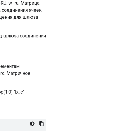
GRU. w_ru: Матрица
 соединения ячеек.
ещения для шлюза
ход шлюза соединения
элементам
rc. Матричное
1.0) `b_c` -