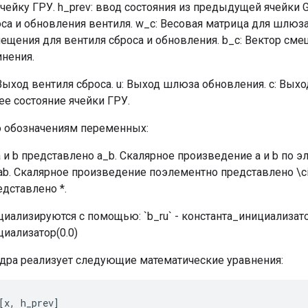
 ячейку ГРУ. h_prev: ввод состояния из предыдущей ячейки 
са и обновления вентиля. w_c: Весовая матрица для шлюза
мещения для вентиля сброса и обновления. b_c: Вектор см
инения.
 Выход вентиля сброса. u: Выход шлюза обновления. c: Вы
щее состояние ячейки ГРУ.
 обозначениям переменных:
 и b представлено a_b. Скалярное произведение a и b по 
ab. Скалярное произведение поэлементно представлено \ci
дставлено *.
ализируются с помощью: `b_ru` - константа_инициализатор(
иализатор(0.0)
ядра реализует следующие математические уравнения:
[
x
,
h_prev
]