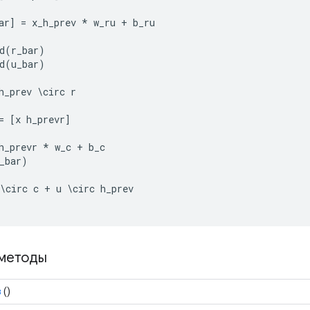
ar
]
=
x_h_prev
*
w_ru
+
b_ru
d
(
r_bar
)
d
(
u_bar
)
h_prev
\
circ
r
=
[
x
h_prevr
]
h_prevr
*
w_c
+
b_c
_bar
)
\
circ
c
+
u
\
circ
h_prev
методы
в
()