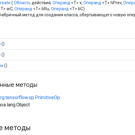
create
(
Область
действия,
Операнд
<T> x,
Операнд
<T> hPrev,
Опер
<T> wC,
Операнд
<T> bRu,
Операнд
<T> bC)
Фабричный метод для создания класса, обертывающего новую опер
ч
()
р
()
ты
()
нные методы
rg.tensorflow.op.PrimitiveOp
va.lang.Object
е методы