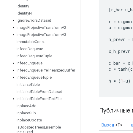
Identity
[
r_bar
u_b
Identity
N
Ignore
Errors
Dataset
r
=
sigmoi
u
=
sigmoi
Image
Projective
Transform
V2
Image
Projective
Transform
V3
h_prevr
=
Immutable
Const
Infeed
Dequeue
x_h_prevr
Infeed
Dequeue
Tuple
c_bar
=
x_
Infeed
Enqueue
c
=
tanh
(
c
Infeed
Enqueue
Prelinearized
Buffer
Infeed
Enqueue
Tuple
h
=
(
1
-
u
)
Initialize
Table
Initialize
Table
From
Dataset
Initialize
Table
From
Text
File
Inplace
Add
Публичные 
Inplace
Sub
Inplace
Update
Выход
<Т>
Is
Boosted
Trees
Ensemble
Initialized