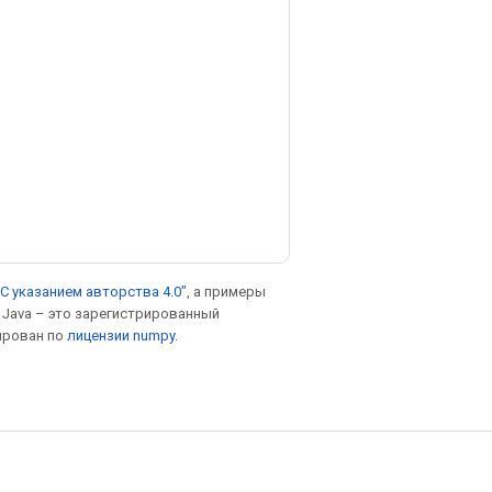
С указанием авторства 4.0"
, а примеры
. Java – это зарегистрированный
ирован по
лицензии numpy
.