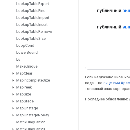
Lookup
Table
Export
публичный
вы
Lookup
Table
Find
Lookup
Table
Import
Lookup
Table
Insert
публичный
вы
Lookup
Table
Remove
Lookup
Table
Size
Loop
Cond
Lower
Bound
Lu
Make
Unique
Map
Clear
Если не указано иное, к
Map
Incomplete
Size
кода – по
лицензии Apac
Map
Peek
товарный знак корпорац
Map
Size
Последнее обновление: 2
Map
Stage
Map
Unstage
Map
Unstage
No
Key
Matrix
Diag
Part
V2
Мы в социальных сетях
Matrix
Diag
Part
V3