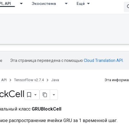
I, API
Экосистема
Ещё
Эта страница переведена с помощью
Cloud Translation API
.
, API
TensorFlow v2.7.4
Java
Эта информац
ck
Cell
нальный класс
GRUBlockCell
мое распространение ячейки GRU за 1 временной шаг.