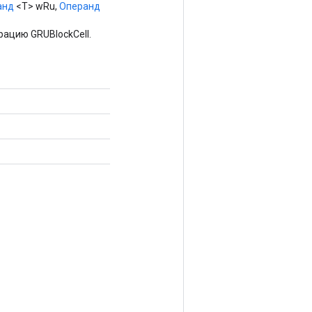
анд
<T> wRu,
Операнд
ацию GRUBlockCell.