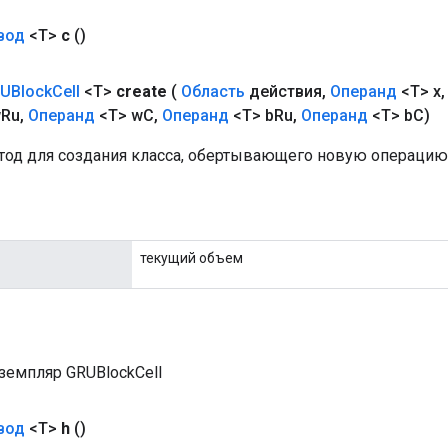
вод
<T>
c
()
UBlock
Cell
<T>
create
(
Область
действия
,
Операнд
<T> x
,
w
Ru
,
Операнд
<T> w
C
,
Операнд
<T> b
Ru
,
Операнд
<T> b
C)
од для создания класса, обертывающего новую операцию 
текущий объем
земпляр GRUBlockCell
вод
<T>
h
()