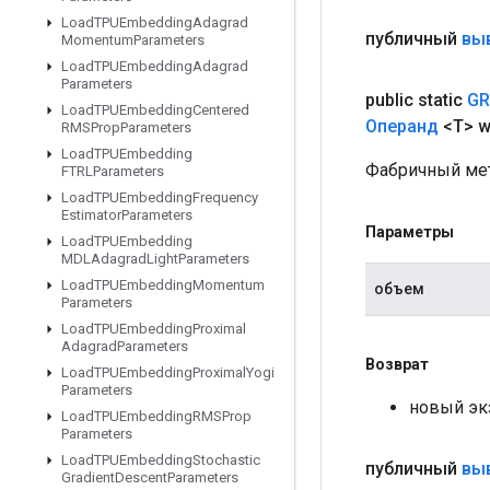
Load
TPUEmbedding
Adagrad
публичный
вы
Momentum
Parameters
Load
TPUEmbedding
Adagrad
Parameters
public static
GR
Load
TPUEmbedding
Centered
Операнд
<T> 
RMSProp
Parameters
Load
TPUEmbedding
Фабричный мет
FTRLParameters
Load
TPUEmbedding
Frequency
Estimator
Parameters
Параметры
Load
TPUEmbedding
MDLAdagrad
Light
Parameters
Load
TPUEmbedding
Momentum
объем
Parameters
Load
TPUEmbedding
Proximal
Adagrad
Parameters
Возврат
Load
TPUEmbedding
Proximal
Yogi
Parameters
новый эк
Load
TPUEmbedding
RMSProp
Parameters
Load
TPUEmbedding
Stochastic
публичный
вы
Gradient
Descent
Parameters