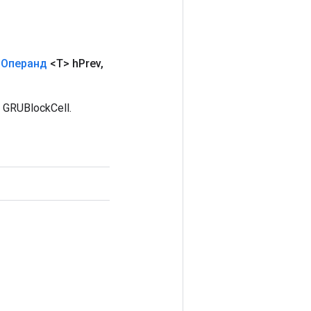
Операнд
<T> h
Prev
,
GRUBlockCell.