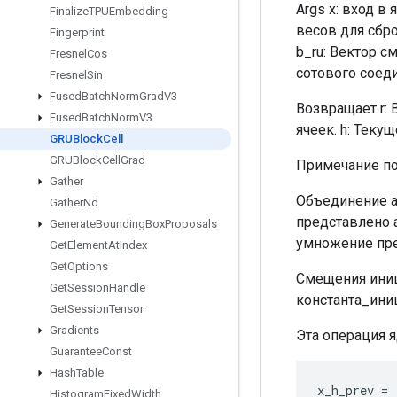
Args x: вход в
Finalize
TPUEmbedding
весов для сбро
Fingerprint
b_ru: Вектор с
Fresnel
Cos
сотового соед
Fresnel
Sin
Fused
Batch
Norm
Grad
V3
Возвращает r:
Fused
Batch
Norm
V3
ячеек. h: Теку
GRUBlock
Cell
GRUBlock
Cell
Grad
Примечание по
Gather
Объединение a
Gather
Nd
представлено 
Generate
Bounding
Box
Proposals
умножение пре
Get
Element
At
Index
Get
Options
Смещения иници
Get
Session
Handle
константа_иниц
Get
Session
Tensor
Gradients
Эта операция 
Guarantee
Const
Hash
Table
x_h_prev
=
Histogram
Fixed
Width