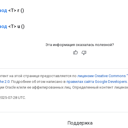
вод
<T>
r
()
вод
<T>
u
()
Эта информация оказалась полезной?
онтент на этой странице предоставляется по
лицензии Creative Commons "
he 2.0
. Подробнее об этом написано в
правилах сайта Google Developers
ии Oracle и/или ее аффилированных лиц. Определенный контент лиценз
025-07-28 UTC.
Поддержка