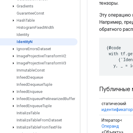
тензоры.
Gradients
Guarantee
Const
Эту операцию 
Hash
Table
Например, пре
Histogram
Fixed
Width
обратного распр
Identity
Identity
N
{@code

Ignore
Errors
Dataset
 with tf.ge
Image
Projective
Transform
V2
     {'Iden
Image
Projective
Transform
V3
   y, _ = i
Immutable
Const
Infeed
Dequeue
Infeed
Dequeue
Tuple
Публичные 
Infeed
Enqueue
Infeed
Enqueue
Prelinearized
Buffer
статический
Infeed
Enqueue
Tuple
идентификатор
Initialize
Table
Итератор<
Initialize
Table
From
Dataset
Операнд
Initialize
Table
From
Text
File
<Объект>>