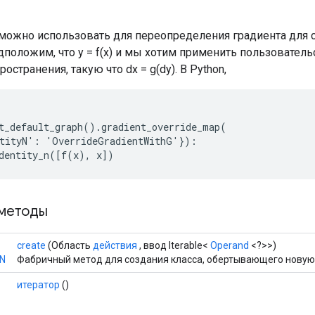
можно использовать для переопределения градиента для 
дположим, что y = f(x) и мы хотим применить пользовател
остранения, такую ​​что dx = g(dy). В Python,
t_default_graph().gradient_override_map(

tityN': 'OverrideGradientWithG'}):

dentity_n([f(x), x])
методы
create
(Область
действия
, ввод Iterable<
Operand
<?>>)
N
Фабричный метод для создания класса, обертывающего новую 
итератор
()