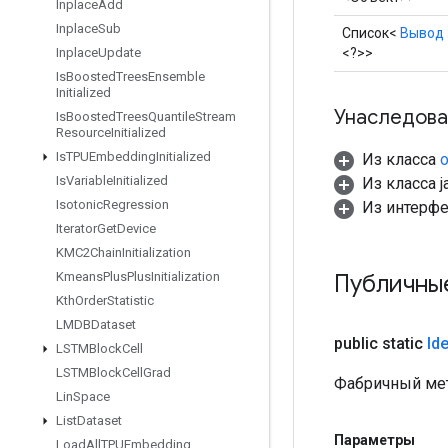
Inplace
Add
Inplace
Sub
Список<
Вывод
<?>>
Inplace
Update
Is
Boosted
Trees
Ensemble
Initialized
Унаследова
Is
Boosted
Trees
Quantile
Stream
Resource
Initialized
Is
TPUEmbedding
Initialized
Из класса
o
Is
Variable
Initialized
Из класса ja
Isotonic
Regression
Из интерфей
Iterator
Get
Device
KMC2Chain
Initialization
Публичны
Kmeans
Plus
Plus
Initialization
Kth
Order
Statistic
LMDBDataset
public static
Ide
LSTMBlock
Cell
LSTMBlock
Cell
Grad
Фабричный мет
Lin
Space
List
Dataset
Параметры
Load
All
TPUEmbedding