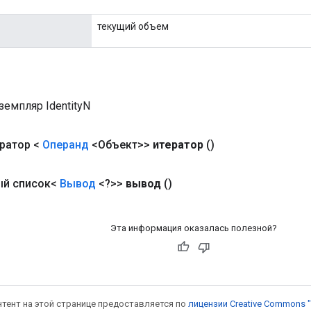
текущий объем
емпляр IdentityN
ратор <
Операнд
<Объект>>
итератор
()
ый список<
Вывод
<?>>
вывод
()
Эта информация оказалась полезной?
онтент на этой странице предоставляется по
лицензии Creative Commons "