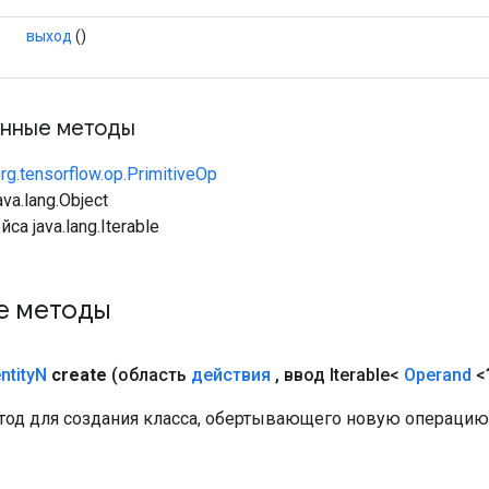
выход
()
нные методы
rg.tensorflow.op.PrimitiveOp
va.lang.Object
са java.lang.Iterable
е методы
ntity
N
create
(область
действия
,
ввод Iterable<
Operand
<
од для создания класса, обертывающего новую операцию I