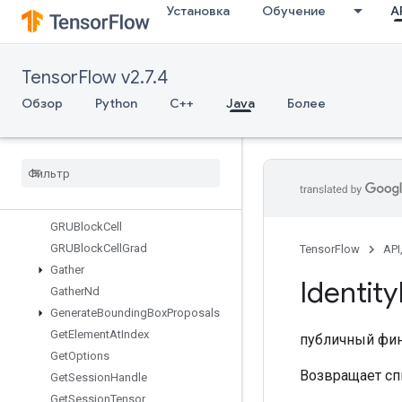
Установка
Обучение
AP
ExtractVolumePatches
FileSystemSetConfiguration
Fill
TensorFlow v2.7.4
FinalizeDataset
FinalizeTPUEmbedding
Обзор
Python
C++
Java
Более
Fingerprint
Fresnel
Cos
Fresnel
Sin
Fused
Batch
Norm
Grad
V3
Fused
Batch
Norm
V3
GRUBlock
Cell
GRUBlock
Cell
Grad
TensorFlow
API
Gather
Identity
Gather
Nd
Generate
Bounding
Box
Proposals
Get
Element
At
Index
публичный фи
Get
Options
Возвращает сп
Get
Session
Handle
Get
Session
Tensor