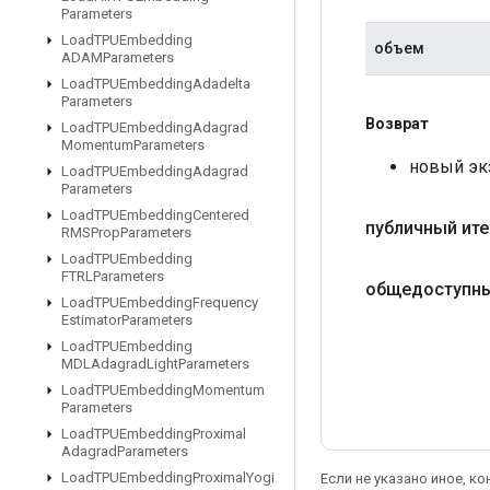
Parameters
Load
TPUEmbedding
объем
ADAMParameters
Load
TPUEmbedding
Adadelta
Parameters
Возврат
Load
TPUEmbedding
Adagrad
Momentum
Parameters
новый экз
Load
TPUEmbedding
Adagrad
Parameters
Load
TPUEmbedding
Centered
публичный ите
RMSProp
Parameters
Load
TPUEmbedding
FTRLParameters
общедоступн
Load
TPUEmbedding
Frequency
Estimator
Parameters
Load
TPUEmbedding
MDLAdagrad
Light
Parameters
Load
TPUEmbedding
Momentum
Parameters
Load
TPUEmbedding
Proximal
Adagrad
Parameters
Load
TPUEmbedding
Proximal
Yogi
Если не указано иное, к