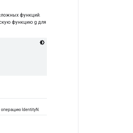
сложных функций.
ьскую функцию g для
операцию IdentityN.