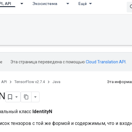
I, API
Экосистема
Ещё
Эта страница переведена с помощью
Cloud Translation API
.
, API
TensorFlow v2.7.4
Java
Эта информац
N
нальный класс
IdentityN
исок тензоров с той же формой и содержимым, что и вход