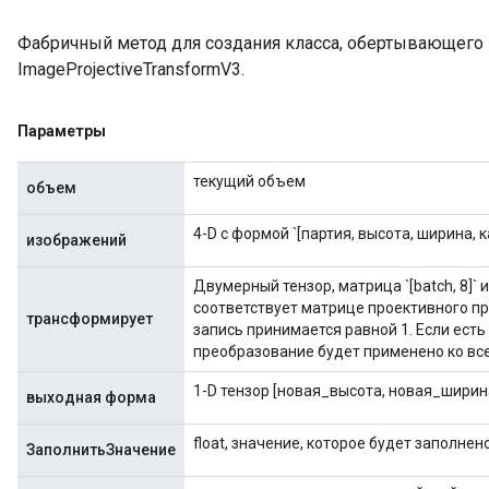
Фабричный метод для создания класса, обертывающег
ImageProjectiveTransformV3.
Параметры
текущий объем
объем
4-D с формой `[партия, высота, ширина, к
изображений
Двумерный тензор, матрица `[batch, 8]` ил
соответствует матрице проективного пр
трансформирует
запись принимается равной 1. Если есть 
преобразование будет применено ко вс
1-D тензор [новая_высота, новая_ширина
выходная форма
float, значение, которое будет заполнено
ЗаполнитьЗначение