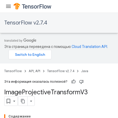
TensorFlow v2.7.4
Эта страница переведена с помощью
Cloud Translation API
.
TensorFlow
API, API
TensorFlow v2.7.4
Java
Эта информация оказалась полезной?
Image
Projective
Transform
V3
Содержание