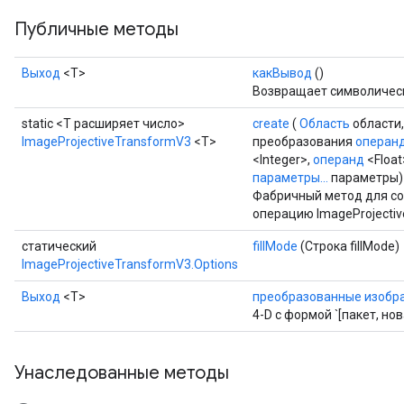
Публичные методы
Выход
<Т>
какВывод
()
Возвращает символическ
static <T расширяет число>
create
(
Область
области
ImageProjectiveTransformV3
<T>
преобразования
операн
<Integer>,
операнд
<Float
параметры...
параметры)
Фабричный метод для со
операцию ImageProjectiv
rs
статический
fillMode
(Строка fillMode)
mParameters
ImageProjectiveTransformV3.Options
rs
Parameters
Выход
<Т>
преобразованные изобр
4-D с формой `[пакет, но
rParameters
Parameters
Унаследованные методы
ters
arameters