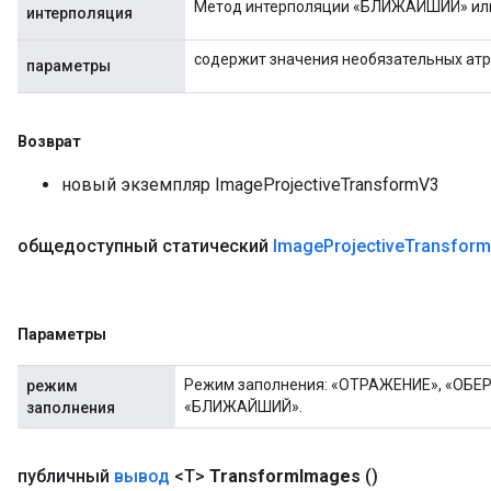
Метод интерполяции «БЛИЖАЙШИЙ» ил
интерполяция
содержит значения необязательных ат
параметры
Возврат
новый экземпляр ImageProjectiveTransformV3
общедоступный статический
Image
Projective
Transform
Параметры
Режим заполнения: «ОТРАЖЕНИЕ», «ОБЕ
режим
«БЛИЖАЙШИЙ».
заполнения
публичный
вывод
<T>
Transform
Images
()