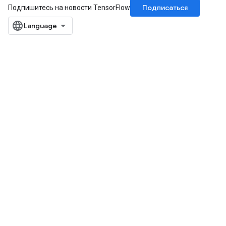
Подписаться
Подпишитесь на новости TensorFlow
ize
AndReluAndRequantize
u
uAndRequantize
AndRelu
AndReluAndRequantize
ize
Requantize
ize