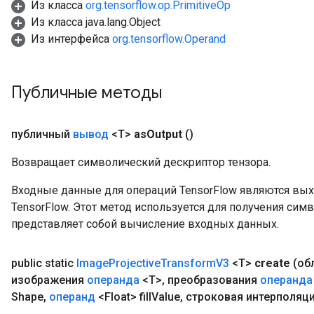
Из класса
org.tensorflow.op.PrimitiveOp
meters
Из класса java.lang.Object
rs
Из интерфейса
org.tensorflow.Operand
tDescentParameters
Публичные методы
публичный
вывод
<T>
as
Output
()
Возвращает символический дескриптор тензора.
Входные данные для операций TensorFlow являются вы
TensorFlow. Этот метод используется для получения сим
представляет собой вычисление входных данных.
public static
Image
Projective
Transform
V3
<T>
create
(об
изображения
операнда
<T>
,
преобразования
операнда
Shape
,
операнд
<Float> fill
Value
,
строковая интерполяц