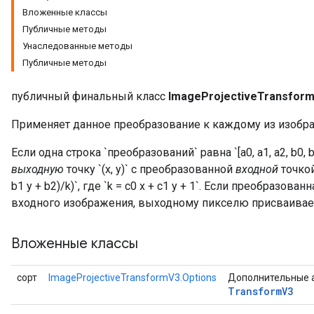
Вложенные классы
Публичные методы
Унаследованные методы
Публичные методы
публичный финальный класс
ImageProjectiveTransfor
Применяет данное преобразование к каждому из изобр
Если одна строка `преобразований` равна `[a0, a1, a2, b0, b1
выходную
точку `(x, y)` с преобразованной
входной
точкой `
b1 y + b2)/k)`, где `k = c0 x + c1 y + 1`. Если преобразов
входного изображения, выходному пикселю присваивается
Вложенные классы
сорт
ImageProjectiveTransformV3.Options
Дополнительные 
Transform
V3