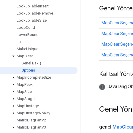
Lookup
Table
Insert
Genel Yönte
Lookup
Table
Remove
Lookup
Table
Size
MapClear.Seçene
Loop
Cond
MapClear.Seçene
Lower
Bound
Lu
MapClear.Seçene
Make
Unique
MapClear.Seçene
Map
Clear
Genel Bakış
Options
Kalıtsal Yön
Map
Incomplete
Size
Map
Peek
Java.lang.Ob
Map
Size
Map
Stage
Map
Unstage
Genel Yön
Map
Unstage
No
Key
Matrix
Diag
Part
V2
genel
Map
Clea
Matrix
Diag
Part
V3