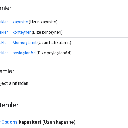
mler
kler
kapasite
(Uzun kapasite)
kler
konteyner
(Dize konteyneri)
kler
MemoryLimit
(Uzun hafızaLimit)
kler
paylaşılanAd
(Dize paylaşılanAd)
temler
ject sınıfından
temler
r
.
Options
kapasitesi
(Uzun kapasite)