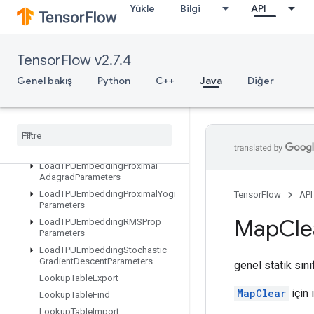
Yükle
Bilgi
API
LoadTPUEmbeddingAdadeltaParameters
LoadTPUEmbeddingAdagradMomentumParameters
LoadTPUEmbeddingAdagradParameters
TensorFlow v2.7.4
LoadTPUEmbeddingCenteredRMSPropParameters
LoadTPUEmbeddingFTRLParameters
Genel bakış
Python
C++
Java
Diğer
LoadTPUEmbeddingFrequencyEstimatorParameters
Load
TPUEmbedding
MDLAdagrad
Light
Parameters
Load
TPUEmbedding
Momentum
Parameters
Load
TPUEmbedding
Proximal
Adagrad
Parameters
Load
TPUEmbedding
Proximal
Yogi
TensorFlow
API
Parameters
Map
Cle
Load
TPUEmbedding
RMSProp
Parameters
Load
TPUEmbedding
Stochastic
Gradient
Descent
Parameters
genel statik sın
Lookup
Table
Export
MapClear
için 
Lookup
Table
Find
Lookup
Table
Import