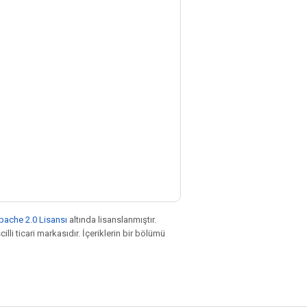
pache 2.0 Lisansı
altında lisanslanmıştır.
illi ticari markasıdır. İçeriklerin bir bölümü