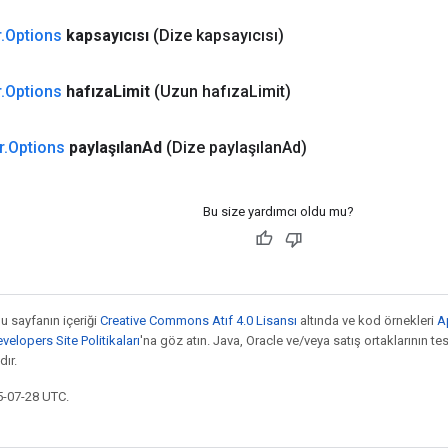
r
.
Options
kapsayıcısı
(Dize kapsayıcısı)
r
.
Options
hafıza
Limit
(Uzun hafıza
Limit)
r
.
Options
paylaşılan
Ad
(Dize paylaşılan
Ad)
Bu size yardımcı oldu mu?
bu sayfanın içeriği
Creative Commons Atıf 4.0 Lisansı
altında ve kod örnekleri
A
elopers Site Politikaları
'na göz atın. Java, Oracle ve/veya satış ortaklarının tesc
ır.
5-07-28 UTC.