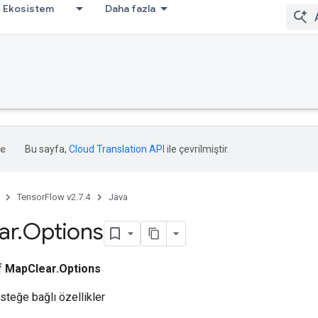
Ekosistem
Daha fazla
Bu sayfa,
Cloud Translation API
ile çevrilmiştir.
TensorFlow v2.7.4
Java
ar
.
Options
ıf
MapClear.Options
isteğe bağlı özellikler