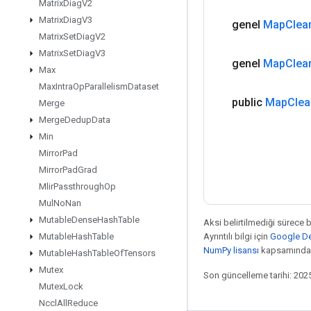
Matrix
Diag
V2
Matrix
Diag
V3
genel
Map
Clea
Matrix
Set
Diag
V2
Matrix
Set
Diag
V3
genel
Map
Clea
Max
Max
Intra
Op
Parallelism
Dataset
public
Map
Clea
Merge
Merge
Dedup
Data
Min
Mirror
Pad
Mirror
Pad
Grad
Mlir
Passthrough
Op
Mul
No
Nan
Mutable
Dense
Hash
Table
Aksi belirtilmediği sürece 
Ayrıntılı bilgi için
Google Dev
Mutable
Hash
Table
NumPy lisansı
kapsamındad
Mutable
Hash
Table
Of
Tensors
Mutex
Son güncelleme tarihi: 202
Mutex
Lock
Nccl
All
Reduce