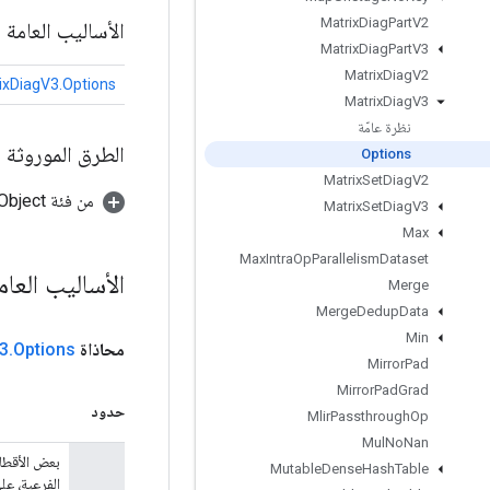
Matrix
Diag
Part
V2
الأساليب العامة
Matrix
Diag
Part
V3
Matrix
Diag
V2
ixDiagV3.Options
Matrix
Diag
V3
نظرة عامّة
الطرق الموروثة
Options
Matrix
Set
Diag
V2
من فئة java.lang.Object
Matrix
Set
Diag
V3
Max
Max
Intra
Op
Parallelism
Dataset
الأساليب العا
Merge
Merge
Dedup
Data
Min
محاذاة
Options
.
3
Mirror
Pad
Mirror
Pad
Grad
حدود
Mlir
Passthrough
Op
Mul
No
Nan
Mutable
Dense
Hash
Table