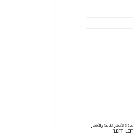
ارة عن سلسلة تحدد كيفية محاذاة الأقطار الفائقة والأقطار
الفرعية، على التوالي. هناك أربع محاذاة محتملة: "RIGHT_LEFT" (افتراضي)، و"LEFT_RIGHT"، و"LEFT_LEFT"،