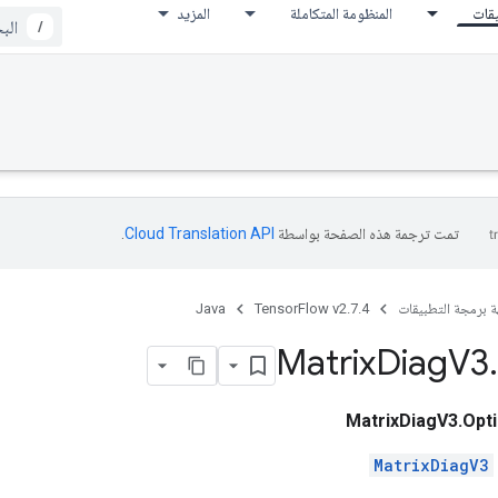
يقات
المنظومة المتكاملة
المزيد
/
تمت ترجمة هذه الصفحة بواسطة
Cloud Translation API‏
.
ة برمجة التطبيقات
TensorFlow v2.7.4
Java
Matrix
Diag
V3
.
MatrixDiagV3.Opt
MatrixDiagV3