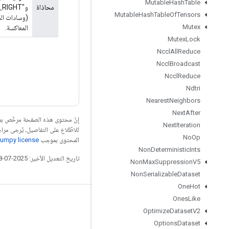
Mutable
Hash
Table
محاذاة
Mutable
Hash
Table
Of
Tensors
Mutex
المعاكسة.
Mutex
Lock
Nccl
All
Reduce
Nccl
Broadcast
Nccl
Reduce
Ndtri
Nearest
Neighbors
Next
After
إنّ محتوى هذه الصفحة مرخّص 
Next
Iteration
للاطّلاع على التفاصيل، يُرجى مرا
No
Op
المحتوى بموجب
umpy license
Non
Deterministic
Ints
تاريخ التعديل الأخير: 2025-07-28 (حسب التوقيت العالمي المتفَّق عليه)
Non
Max
Suppression
V5
Non
Serializable
Dataset
One
Hot
Ones
Like
التواصل الاجتماعي
Optimize
Dataset
V2
المدوّنة
Options
Dataset