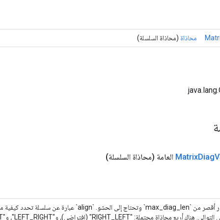
Matr
محاذاة
(محاذاة السلسلة)
مة
V
Diag
Matrix
العامة
(محاذاة السلسلة)
بعض الأقطار أقصر من `max_diag_len` وتحتاج إلى الحشو. `align` عب