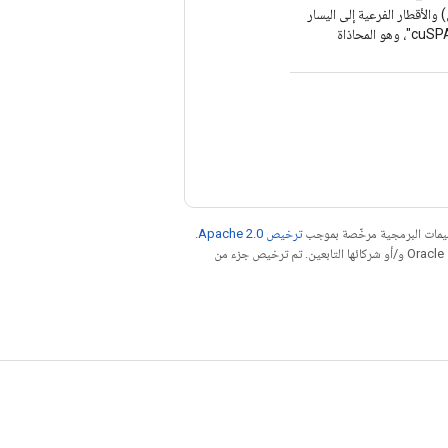
صف اليسرى) والأقطار الفرعية إلى اليسار
(وسادات الصف اليمنى). إنه تنسيق التعبئة الذي يستخدمه LAPACK. يستخدم cuSPARSE "LEFT_RIGHT"، وهو المحاذاة
عليمات البرمجية مرخّصة بموجب
ترخيص Apache 2.0‏
.
. إنّ Java هي علامة تجارية مسجَّلة لشركة Oracle و/أو شركائها التابعين. تم ترخيص جزء من