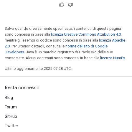
Salvo quando diversamente specificato, i contenuti di questa pagina
sono concessi in base alla
licenza Creative Commons Attribution 4.0
,
mentre gli esempi di codice sono concessi in base alla
licenza Apache
2.0
. Per ulteriori dettagli, consulta le
norme del sito di Google
Developers
. Java è un marchio registrato di Oracle e/o delle sue
consociate. Alcuni contenuti sono concessi in base alla
licenza NumPy
.
Ultimo aggiornamento 2025-07-28 UTC.
ize
Resta connesso
Blog
Forum
GitHub
Requantize
ize
Twitter
AndReluAndRequantize