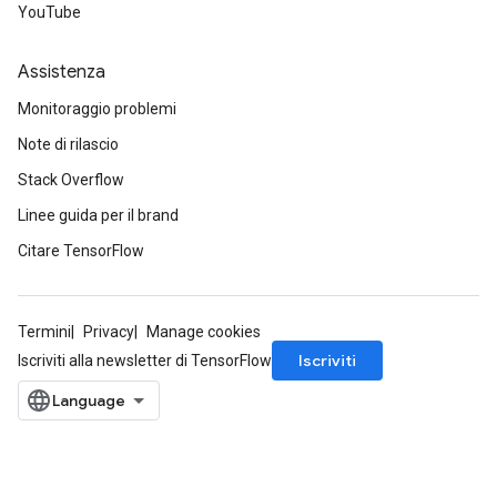
YouTube
u
uAndRequantize
Assistenza
Monitoraggio problemi
AndRelu
Note di rilascio
AndReluAndRequantize
Stack Overflow
ize
Linee guida per il brand
Citare TensorFlow
Requantize
ize
Termini
Privacy
Manage cookies
Iscriviti
Iscriviti alla newsletter di TensorFlow