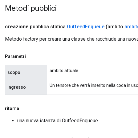
Metodi pubblici
ize
creazione
pubblica statica
Outfeed
Enqueue
(ambito
ambit
Metodo factory per creare una classe che racchiude una nuo
Requantize
Parametri
ize
AndReluAndRequantize
ambito attuale
scopo
u
uAndRequantize
Un tensore che verrà inserito nella coda in usc
ingresso
AndRelu
ritorna
AndReluAndRequantize
una nuova istanza di OutfeedEnqueue
ize