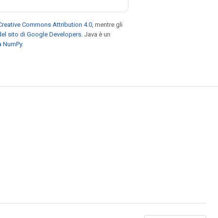
Creative Commons Attribution 4.0
, mentre gli
el sito di Google Developers
. Java è un
za NumPy
.