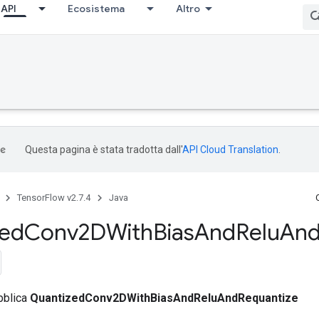
API
Ecosistema
Altro
Questa pagina è stata tradotta dall'
API Cloud Translation
.
TensorFlow v2.7.4
Java
zed
Conv2DWith
Bias
And
Relu
An
bblica
QuantizedConv2DWithBiasAndReluAndRequantize