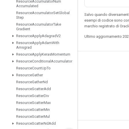
Resource
Accumulator
Num
Accumulated
Resource
Accumulator
Set
Global
Salvo quando diversamente 
Step
esempi di codice sono con
Resource
Accumulator
Take
marchio registrato di Orac
Gradient
Resource
Apply
Adagrad
V2
Ultimo aggiornamento 202
Resource
Apply
Adam
With
Amsgrad
Resource
Apply
Keras
Momentum
Resource
Conditional
Accumulator
Resta connesso
Resource
Count
Up
To
Blog
Resource
Gather
Forum
Resource
Gather
Nd
Resource
Scatter
Add
GitHub
Resource
Scatter
Div
Twitter
Resource
Scatter
Max
YouTube
Resource
Scatter
Min
Resource
Scatter
Mul
Resource
Scatter
Nd
Add