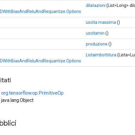
dilatazioni
(List<Long> dil
DWithBiasAndReluAndRequantize.Options
uscita massima
()
uscitamin
()
produzione
()
Listaimbottitura
(Lista<Lu
DWithBiasAndReluAndRequantize.Options
tati
e
org.tensorflow.op.PrimitiveOp
 java.lang.Object
bblici