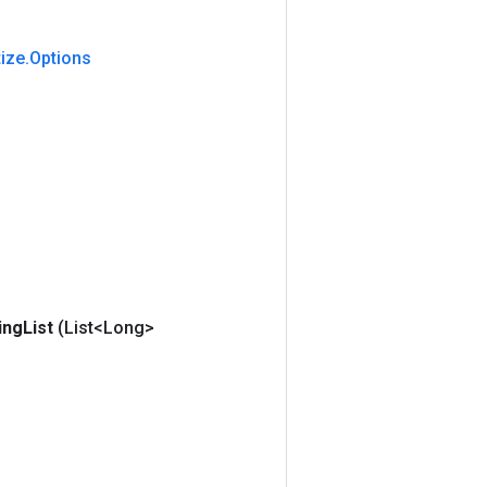
ize
.
Options
ing
List
(List<Long>