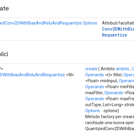
cate
zedConv2DWithBiasAndReluAndRequantize.Options
Attributi facoltat
Conv2DWith
Bi
Requantize
ici
V>
create
( Ambito
ambito
,
DWithBiasAndReluAndRequantize
<W>
Operando
<U> filter,
Oper
<Float> minInput,
Operan
Operando
<Float> minFilt
maxFilter,
Operando
<Floa
Operando
<Float> maxFr
outType, List<Long> stride
Options...
options)
Metodo factory per crear
racchiude una nuova ope
QuantizedConv2DWithBia