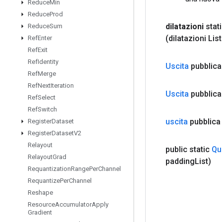
Reduce
Min
Reduce
Prod
dilatazioni
stat
Reduce
Sum
(dilatazioni Li
Ref
Enter
Ref
Exit
Ref
Identity
Uscita
pubblica
Ref
Merge
Ref
Next
Iteration
Uscita
pubblica
Ref
Select
Ref
Switch
uscita
pubblica
Register
Dataset
Register
Dataset
V2
Relayout
public static
Qu
Relayout
Grad
padding
List)
Requantization
Range
Per
Channel
Requantize
Per
Channel
Reshape
Resource
Accumulator
Apply
Gradient