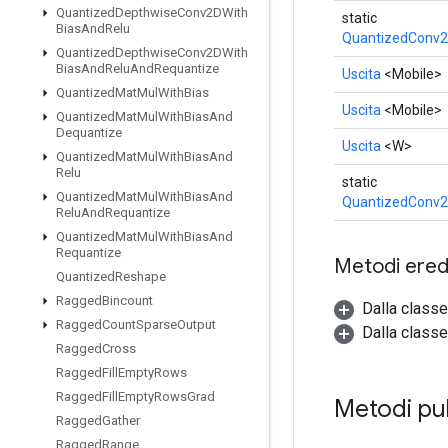
Quantized
Depthwise
Conv2DWith
static
Bias
And
Relu
QuantizedConv2
Quantized
Depthwise
Conv2DWith
Bias
And
Relu
And
Requantize
Uscita
<Mobile>
Quantized
Mat
Mul
With
Bias
Uscita
<Mobile>
Quantized
Mat
Mul
With
Bias
And
Dequantize
Uscita
<W>
Quantized
Mat
Mul
With
Bias
And
Relu
static
Quantized
Mat
Mul
With
Bias
And
QuantizedConv2
Relu
And
Requantize
Quantized
Mat
Mul
With
Bias
And
Requantize
Metodi eredi
Quantized
Reshape
Ragged
Bincount
Dalla class
Ragged
Count
Sparse
Output
Dalla classe
Ragged
Cross
Ragged
Fill
Empty
Rows
Ragged
Fill
Empty
Rows
Grad
Metodi pu
Ragged
Gather
Ragged
Range