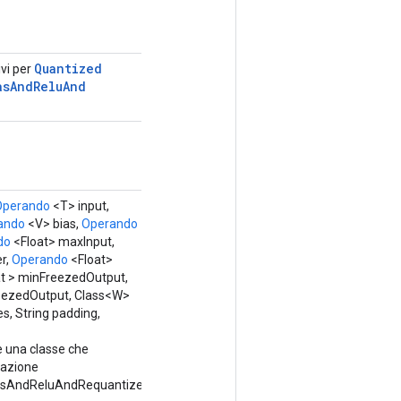
Quantized
ivi per
as
And
Relu
And
Operando
<T> input,
ando
<V> bias,
Operando
do
<Float> maxInput,
er,
Operando
<Float>
t > minFreezedOutput,
eezedOutput, Class<W>
s, String padding,
e una classe che
razione
sAndReluAndRequantize.