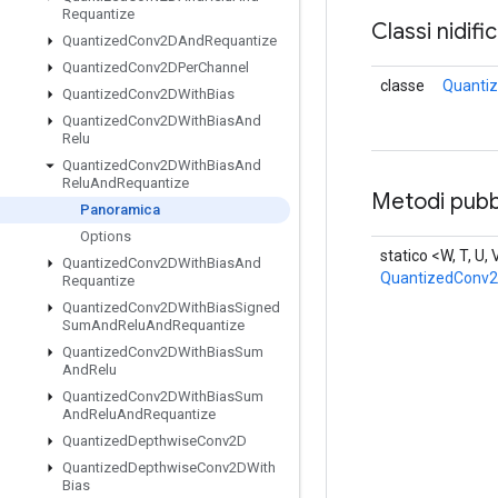
Requantize
Classi nidifi
Quantized
Conv2DAnd
Requantize
Quantized
Conv2DPer
Channel
classe
Quanti
Quantized
Conv2DWith
Bias
Quantized
Conv2DWith
Bias
And
Relu
Quantized
Conv2DWith
Bias
And
Relu
And
Requantize
Metodi pubbl
Panoramica
Options
statico <W, T, U, 
Quantized
Conv2DWith
Bias
And
QuantizedConv2
Requantize
Quantized
Conv2DWith
Bias
Signed
Sum
And
Relu
And
Requantize
Quantized
Conv2DWith
Bias
Sum
And
Relu
Quantized
Conv2DWith
Bias
Sum
And
Relu
And
Requantize
Quantized
Depthwise
Conv2D
Quantized
Depthwise
Conv2DWith
Bias