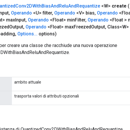
antized
Conv2DWith
Bias
And
Relu
And
Requantize
<W>
create
nput
,
Operando
<U> filter
,
Operando
<V> bias
,
Operando
<Floa
at> max
Input
,
Operando
<Float> min
Filter
,
Operando
<Float > 
ezed
Output
,
Operando
<Float> max
Freezed
Output
,
Class<W> 
padding
,
Options
.
.
.
options)
per creare una classe che racchiude una nuova operazione
DWithBiasAndReluAndRequantize.
ambito attuale
trasporta valori di attributi opzionali
 istanza di QuantizedConv2DWithBiasAndReluAndRequantize