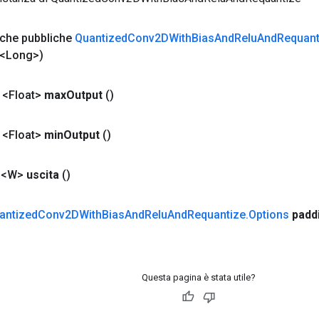
iche pubbliche
Quantized
Conv2DWith
Bias
And
Relu
And
Requant
st<Long>)
 <Float>
max
Output
()
 <Float>
min
Output
()
 <W>
uscita
()
antized
Conv2DWith
Bias
And
Relu
And
Requantize
.
Options
padd
Questa pagina è stata utile?