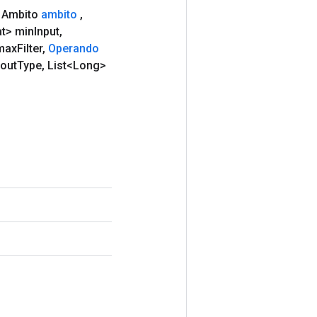
( Ambito
ambito
,
t> min
Input
,
max
Filter
,
Operando
out
Type
,
List<Long>