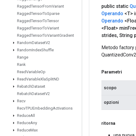
public static
Qu
Ragged
Tensor
From
Variant
Operando
<T> i
Ragged
Tensor
To
Sparse
Operando
<Flo
Ragged
Tensor
To
Tensor
<Float> min
Fre
Ragged
Tensor
To
Variant
strides
,
String 
Ragged
Tensor
To
Variant
Gradient
Random
Dataset
V2
Metodo factory 
Random
Index
Shuffle
QuantizedConv2
Range
Rank
Parametri
Read
Variable
Op
Read
Variable
Xla
Split
ND
Rebatch
Dataset
scopo
Rebatch
Dataset
V2
Recv
opzioni
Recv
TPUEmbedding
Activations
Reduce
All
Reduce
Any
ritorna
Reduce
Max
una nuova