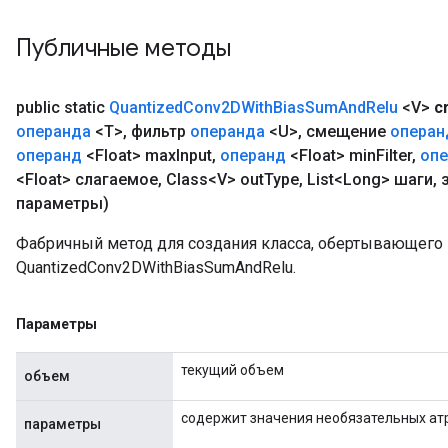
Публичные методы
public static
Quantized
Conv2DWith
Bias
Sum
And
Relu
<V>
c
операнда
<T>
,
фильтр
операнда
<U>
,
смещение
операн
операнд
<Float> max
Input
,
операнд
<Float> min
Filter
,
оп
<Float> слагаемое
,
Class<V> out
Type
,
List<Long> шаги
,
з
параметры)
Фабричный метод для создания класса, обертывающег
QuantizedConv2DWithBiasSumAndRelu.
Параметры
текущий объем
объем
содержит значения необязательных ат
параметры