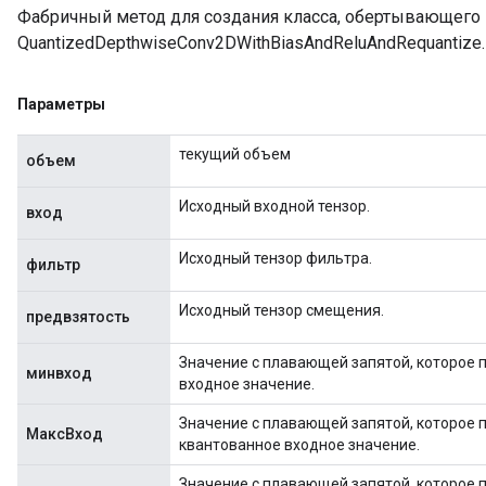
Фабричный метод для создания класса, обертывающег
QuantizedDepthwiseConv2DWithBiasAndReluAndRequantize.
Параметры
текущий объем
объем
Исходный входной тензор.
вход
Исходный тензор фильтра.
фильтр
Исходный тензор смещения.
предвзятость
Значение с плавающей запятой, которое
минвход
входное значение.
Значение с плавающей запятой, которое
МаксВход
квантованное входное значение.
Значение с плавающей запятой, которое