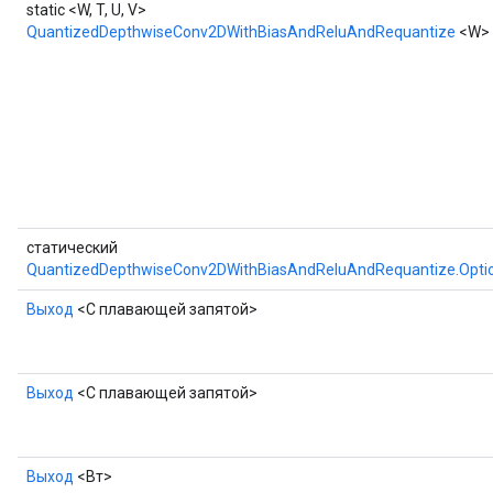
static <W, T, U, V>
QuantizedDepthwiseConv2DWithBiasAndReluAndRequantize
<W>
статический
QuantizedDepthwiseConv2DWithBiasAndReluAndRequantize.Opti
Выход
<С плавающей запятой>
Выход
<С плавающей запятой>
Выход
<Вт>