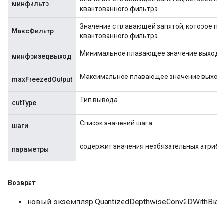
минфильтр
квантованного фильтра.
m
Значение с плавающей запятой, которое
МаксФильтр
квантованного фильтра.
Минимальное плавающее значение выход
минфризедвыход
rs
Максимальное плавающее значение выход
eters
maxFreezedOutput
ntumParameters
Тип вывода.
ters
outType
ropParameters
Список значений шага.
s
шаги
atorParameters
содержит значения необязательных атри
ghtParameters
параметры
meters
adParameters
rameters
Возврат
eters
новый экземпляр QuantizedDepthwiseConv2DWithBi
ientDescentParameters