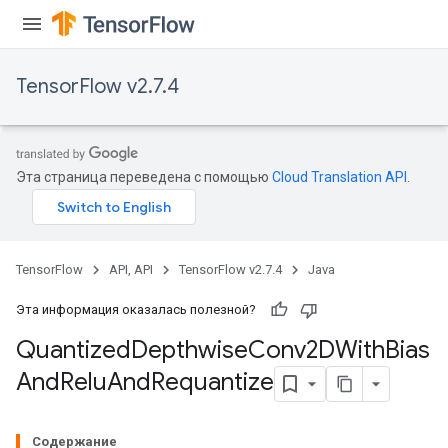
TensorFlow v2.7.4
ize
Эта страница переведена с помощью
Cloud Translation API
.
Requantize
ize
TensorFlow
API, API
TensorFlow v2.7.4
Java
AndReluAndRequantize
u
Эта информация оказалась полезной?
uAndRequantize
Quantized
Depthwise
Conv2DWith
Bias
And
Relu
And
Requantize
AndRelu
AndReluAndRequantize
Содержание