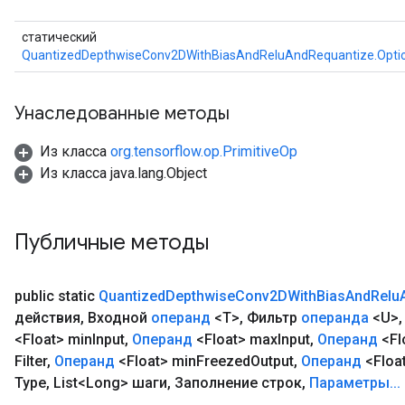
статический
QuantizedDepthwiseConv2DWithBiasAndReluAndRequantize.Opti
Унаследованные методы
Из класса
org.tensorflow.op.PrimitiveOp
Из класса java.lang.Object
Публичные методы
public static
Quantized
Depthwise
Conv2DWith
Bias
And
Relu
действия
,
Входной
операнд
<T>
,
Фильтр
операнда
<U>
,
<Float> min
Input
,
Операнд
<Float> max
Input
,
Операнд
<Fl
Filter
,
Операнд
<Float> min
Freezed
Output
,
Операнд
<Floa
Type
,
List<Long> шаги
,
Заполнение строк
,
Параметры
.
.
.