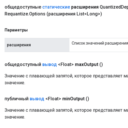
общедоступные
статические
расширения
Quantized
De
Requantize
.
Options
(расширения List<Long>)
Параметры
Список значений расширения
расширения
общедоступный
вывод
<Float>
max
Output
()
Значение с плавающей запятой, которое представляет 
значение.
публичный
вывод
<Float>
min
Output
()
Значение с плавающей запятой, которое представляет 
значение.