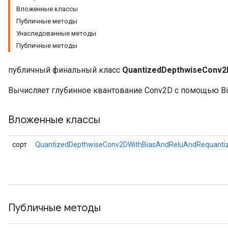
Вложенные классы
Публичные методы
Унаследованные методы
ize
Публичные методы
Requantize
публичный финальный класс
QuantizedDepthwiseConv2
ize
Вычисляет глубинное квантование Conv2D с помощью Bias
Вложенные классы
сорт
QuantizedDepthwiseConv2DWithBiasAndReluAndRequantiz
Публичные методы