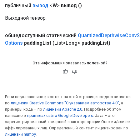
публичный
вывод
<W>
вывод
()
Выходной тензор.
общедоступный статический
Quantized
Depthwise
Conv2
Options
padding
List
(List<Long> padding
List)
Эта информация оказалась полезной?
Если не указано иное, контент на этой странице предоставляется
по
лицензии Creative Commons "С указанием авторства 4.0"
, а
примеры кода – по
лицензии Apache 2.0
. Подробнее об этом
написано в
правилах сайта Google Developers
. Java – это
зарегистрированный товарный знак корпорации Oracle и/или ее
аффилированных лиц. Определенный контент лицензирован по
лицензии numpy
.