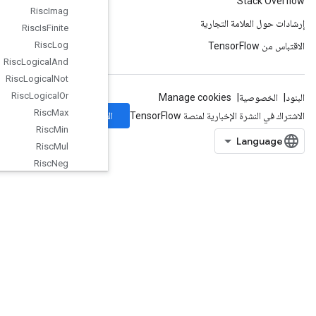
Risc
Imag
Risc
Is
Finite
Risc
Log
Risc
Logical
And
Risc
Logical
Not
Risc
Logical
Or
Risc
Max
الاشتراك
Risc
Min
Risc
Mul
Risc
Neg
Risc
Pad
Risc
Pool
Risc
Pow
Risc
Random
Uniform
Risc
Real
Risc
Reduce
Risc
Rem
Risc
Reshape
Risc
Reverse