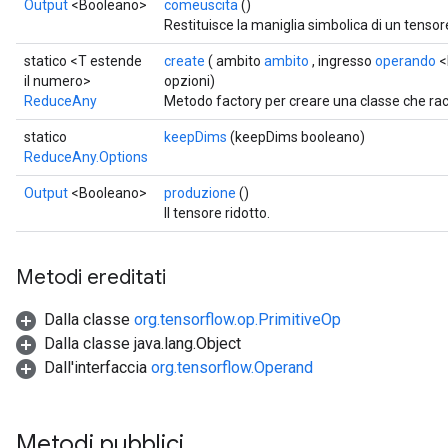
Output
<Booleano>
comeuscita
()
Restituisce la maniglia simbolica di un tensor
statico <T estende
create
( ambito
ambito
, ingresso
operando
<
il numero>
opzioni)
ReduceAny
Metodo factory per creare una classe che r
statico
keepDims
(keepDims booleano)
ReduceAny.Options
Output
<Booleano>
produzione
()
Il tensore ridotto.
Metodi ereditati
Dalla classe
org.tensorflow.op.PrimitiveOp
Dalla classe java.lang.Object
Dall'interfaccia
org.tensorflow.Operand
Metodi pubblici