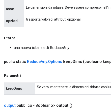
atorParameters
Le dimensioni da ridurre. Deve essere compreso nell'inte
ghtParameters
asse
meters
trasporta valori di attributi opzionali
adParameters
opzioni
rameters
eters
ientDescentParameters
ritorna
una nuova istanza di ReduceAny
public static
Reduce
Any
.
Options
keep
Dims
(booleano kee
Parametri
Se vero, mantenere le dimensioni ridotte con l
keepDims
output
pubblico <Booleano>
output
()