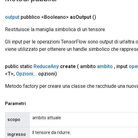
output
pubblico <Booleano>
as
Output
()
Restituisce la maniglia simbolica di un tensore.
Gli input per le operazioni TensorFlow sono output di un'alt
viene utilizzato per ottenere un handle simbolico che rappresent
public static
Reduce
Any
create
( ambito
ambito
,
input
ope
m
<T>
,
Opzioni
.
.
.
opzioni)
Metodo factory per creare una classe che racchiude una nuo
rs
eters
Parametri
ntumParameters
ambito attuale
ters
scopo
ropParameters
Il tensore da ridurre.
s
ingresso