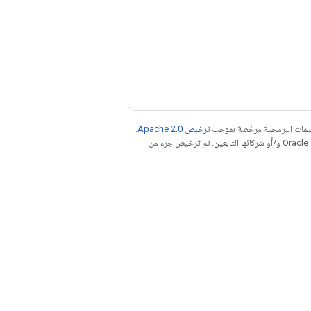
عليمات البرمجية مرخّصة بموجب
ترخيص Apache 2.0‏
.
. إنّ Java هي علامة تجارية مسجَّلة لشركة Oracle و/أو شركائها التابعين. تم ترخيص جزء من