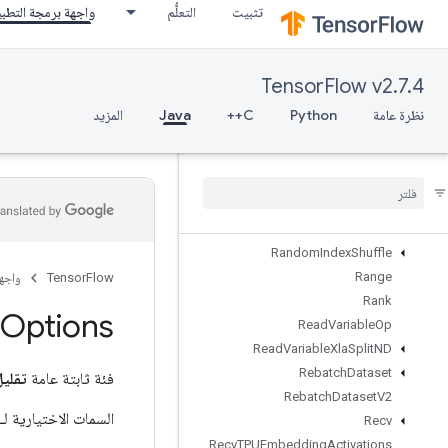
تثبيت
التعلُّم
واجهة برمجة التطب
RaggedFillEmptyRows
RaggedFillEmptyRowsGrad
RaggedGather
TensorFlow v2.7.4
RaggedRange
RaggedTensorFromVariant
نظرة عامة
Python
C++
Java
المزيد
RaggedTensorToSparse
Ragged
Tensor
To
Tensor
Ragged
Tensor
To
Variant
Ragged
Tensor
To
Variant
Gradient
Random
Dataset
V2
Random
Index
Shuffle
Range
TensorFlow
واجه
Rank
Options
Read
Variable
Op
Read
Variable
Xla
Split
ND
Rebatch
Dataset
فئة ثابتة عامة
تقليل Options
Rebatch
Dataset
V2
السمات الاختيارية لـ
Recv
Recv
TPUEmbedding
Activations