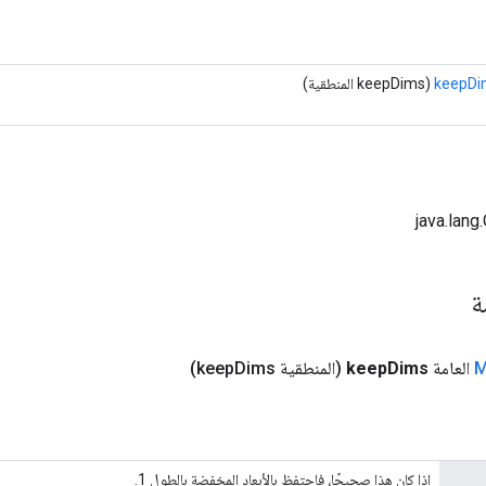
keepDi
(keepDims المنطقية)
مة
العامة
Dims
keep
(المنطقية keep
Dims)
إذا كان هذا صحيحًا، فاحتفظ بالأبعاد المخفضة بالطول 1.