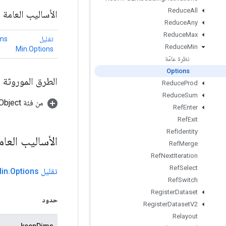
Reduce
All
الأساليب العامة
Reduce
Any
Reduce
Max
تقليل
ms
Reduce
Min
Min.Options
نظرة عامّة
Options
الطرق الموروثة
Reduce
Prod
Reduce
Sum
من فئة java.lang.Object
Ref
Enter
Ref
Exit
Ref
Identity
الأساليب العا
Ref
Merge
Ref
Next
Iteration
Ref
Select
تقليل Min
Options
.
Ref
Switch
Register
Dataset
حدود
Register
Dataset
V2
Relayout
keepDims