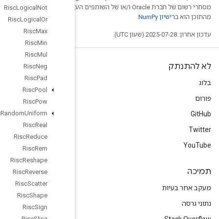
של השותפים העצמאיים שלה. חלק
Risc
Logical
Not
Risc
Logical
Or
Risc
Max
Risc
Min
Risc
Mul
Risc
Neg
Risc
Pad
Risc
Pool
Risc
Pow
Risc
Random
Uniform
Risc
Real
Risc
Reduce
Risc
Rem
Risc
Reshape
Risc
Reverse
Risc
Scatter
Risc
Shape
Risc
Sign
Risc
Slice