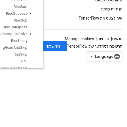
Risc
Sort
Risc
Squeeze
Risc
Sub
Risc
Transpose
Risc
Triangular
Solve
Risc
Unary
Rng
Read
And
Skip
Rng
Skip
Roll
Sampling
Dataset
Scale
And
Translate
Scale
And
Translate
Grad
Scatter
Add
Scatter
Div
Scatter
Max
Scatter
Min
Scatter
Mul
Scatter
Nd