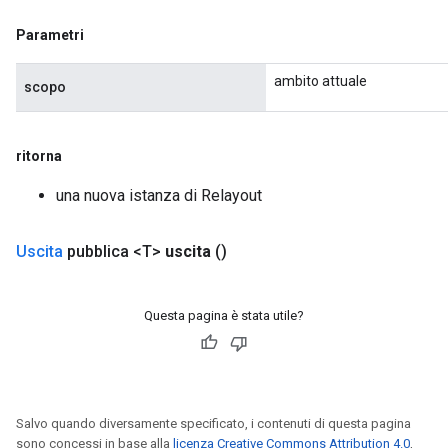
ters
Parametri
ropParameters
s
ambito attuale
scopo
atorParameters
ghtParameters
meters
ritorna
adParameters
rameters
una nuova istanza di Relayout
eters
ientDescentParameters
Uscita
pubblica <T>
uscita
()
Questa pagina è stata utile?
Salvo quando diversamente specificato, i contenuti di questa pagina
sono concessi in base alla
licenza Creative Commons Attribution 4.0
,