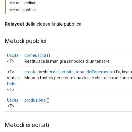
Metodi ereditati
Metodi pubblici
Relayout
della classe finale pubblica
Metodi pubblici
Uscita
comeuscita
()
<T>
Restituisce la maniglia simbolica di un tensore.
<T>
create
(ambito
dell'ambito
, input
dell'operando
<T>, layout
statico
Metodo factory per creare una classe che racchiude una nu
Relè
<T>
Uscita
produzione
()
<T>
Metodi ereditati