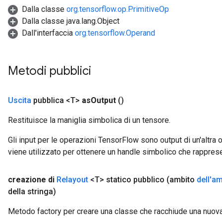
Dalla classe
org.tensorflow.op.PrimitiveOp
Dalla classe java.lang.Object
Dall'interfaccia
org.tensorflow.Operand
Metodi pubblici
Uscita
pubblica <T>
as
Output
()
Restituisce la maniglia simbolica di un tensore.
Gli input per le operazioni TensorFlow sono output di un'alt
viene utilizzato per ottenere un handle simbolico che rappresent
m
creazione di
Relayout
<T> statico pubblico
(ambito
dell'a
della stringa)
rs
eters
Metodo factory per creare una classe che racchiude una nuova 
ntumParameters