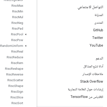
Risc
Max
Risc
Min
Risc
Mul
Risc
Neg
Risc
Pad
Risc
Pool
Risc
Pow
Risc
Random
Uniform
Risc
Real
Risc
Reduce
Risc
Rem
Risc
Reshape
Risc
Reverse
Risc
Scatter
Risc
Shape
Risc
Sign
Risc
Slice
Risc
Sort