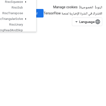
Risc
Squeeze
Risc
Sub
الاشتراك
Risc
Transpose
Risc
Triangular
Solve
Risc
Unary
Rng
Read
And
Skip
Rng
Skip
Roll
Sampling
Dataset
Scale
And
Translate
Scale
And
Translate
Grad
Scatter
Add
Scatter
Div
Scatter
Max
Scatter
Min
Scatter
Mul
ScatterNd
ScatterNdAdd
ScatterNdMax