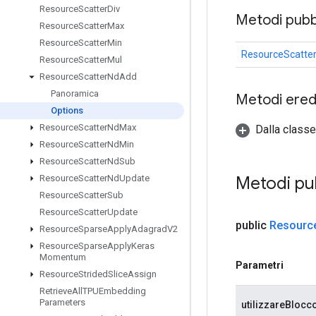
Resource
Scatter
Div
Metodi pubbl
Resource
Scatter
Max
Resource
Scatter
Min
ResourceScatte
Resource
Scatter
Mul
Resource
Scatter
Nd
Add
Panoramica
Metodi eredi
Options
Resource
Scatter
Nd
Max
Dalla classe
Resource
Scatter
Nd
Min
Resource
Scatter
Nd
Sub
Metodi pu
Resource
Scatter
Nd
Update
Resource
Scatter
Sub
Resource
Scatter
Update
public
Resourc
Resource
Sparse
Apply
Adagrad
V2
Resource
Sparse
Apply
Keras
Momentum
Parametri
Resource
Strided
Slice
Assign
Retrieve
All
TPUEmbedding
Parameters
utilizzareBlocc