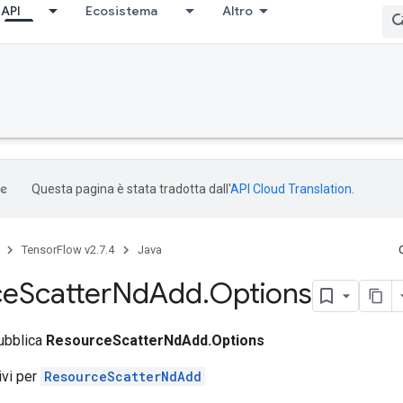
API
Ecosistema
Altro
Questa pagina è stata tradotta dall'
API Cloud Translation
.
TensorFlow v2.7.4
Java
ce
Scatter
Nd
Add
.
Options
pubblica
ResourceScatterNdAdd.Options
tivi per
ResourceScatterNdAdd