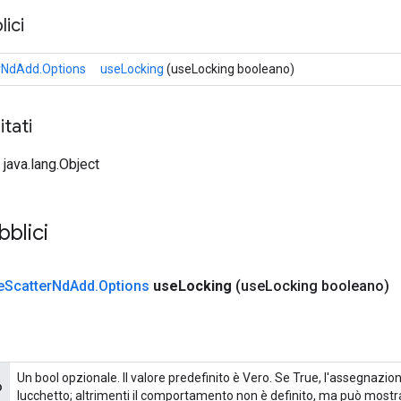
ici
rNdAdd.Options
useLocking
(useLocking booleano)
tati
 java.lang.Object
bblici
e
Scatter
Nd
Add
.
Options
use
Locking
(use
Locking booleano)
Un bool opzionale. Il valore predefinito è Vero. Se True, l'assegnazio
o
lucchetto; altrimenti il ​​comportamento non è definito, ma può mos