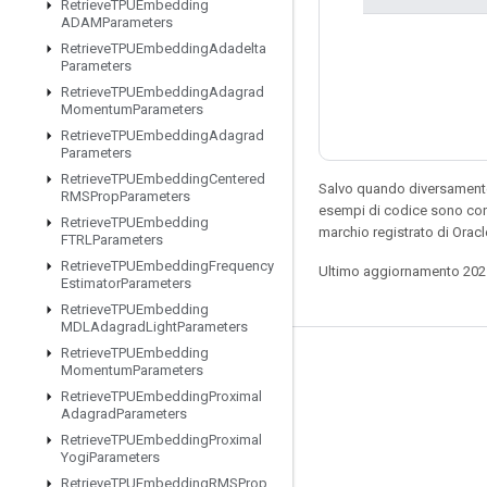
Retrieve
TPUEmbedding
ADAMParameters
Retrieve
TPUEmbedding
Adadelta
Parameters
Retrieve
TPUEmbedding
Adagrad
Momentum
Parameters
Retrieve
TPUEmbedding
Adagrad
Parameters
Retrieve
TPUEmbedding
Centered
Salvo quando diversamente 
RMSProp
Parameters
esempi di codice sono con
Retrieve
TPUEmbedding
marchio registrato di Orac
FTRLParameters
Retrieve
TPUEmbedding
Frequency
Ultimo aggiornamento 202
Estimator
Parameters
Retrieve
TPUEmbedding
MDLAdagrad
Light
Parameters
Retrieve
TPUEmbedding
Resta connesso
Momentum
Parameters
Retrieve
TPUEmbedding
Proximal
Blog
Adagrad
Parameters
Forum
Retrieve
TPUEmbedding
Proximal
Yogi
Parameters
GitHub
Retrieve
TPUEmbedding
RMSProp