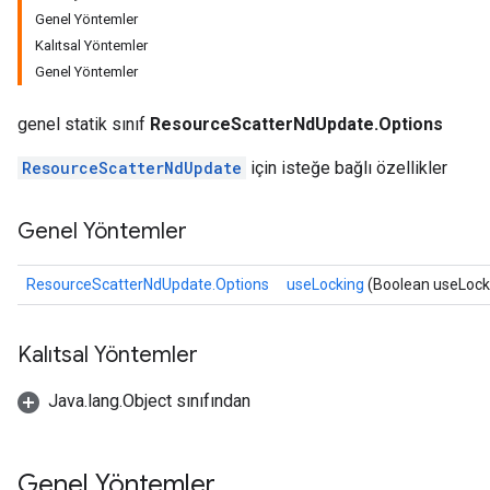
Genel Yöntemler
Kalıtsal Yöntemler
Genel Yöntemler
m
genel statik sınıf
ResourceScatterNdUpdate.Options
ResourceScatterNdUpdate
için isteğe bağlı özellikler
rs
Genel Yöntemler
eters
ntumParameters
ters
ResourceScatterNdUpdate.Options
useLocking
(Boolean useLock
ropParameters
s
Kalıtsal Yöntemler
atorParameters
ghtParameters
Java.lang.Object sınıfından
meters
adParameters
rameters
Genel Yöntemler
eters