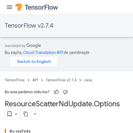
TensorFlow v2.7.4
Bu sayfa,
Cloud Translation API
ile çevrilmiştir.
TensorFlow
API
TensorFlow v2.7.4
Java
Bu size yardımcı oldu mu?
Resource
Scatter
Nd
Update
.
Options
Bu sayfada