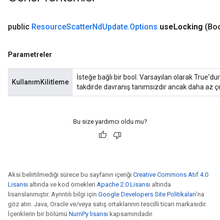
ientDescentParameters
public
Resource
Scatter
Nd
Update
.
Options
use
Locking
(Bo
Parametreler
İsteğe bağlı bir bool. Varsayılan olarak True'dur.
KullanımKilitleme
takdirde davranış tanımsızdır ancak daha az çe
Bu size yardımcı oldu mu?
Aksi belirtilmediği sürece bu sayfanın içeriği
Creative Commons Atıf 4.0
Lisansı
altında ve kod örnekleri
Apache 2.0 Lisansı
altında
lisanslanmıştır. Ayrıntılı bilgi için
Google Developers Site Politikaları
'na
göz atın. Java, Oracle ve/veya satış ortaklarının tescilli ticari markasıdır.
İçeriklerin bir bölümü
NumPy lisansı
kapsamındadır.