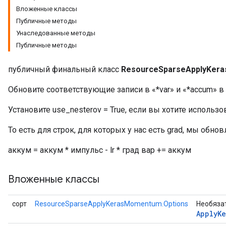
Вложенные классы
Публичные методы
Унаследованные методы
Публичные методы
rs
eters
публичный финальный класс
ResourceSparseApplyKer
ntumParameters
Обновите соответствующие записи в «*var» и «*accum» в
ters
ropParameters
Установите use_nesterov = True, если вы хотите использ
s
atorParameters
То есть для строк, для которых у нас есть grad, мы обн
ghtParameters
аккум = аккум * импульс - lr * град вар += аккум
meters
adParameters
Вложенные классы
rameters
eters
ientDescentParameters
сорт
ResourceSparseApplyKerasMomentum.Options
Необяза
Apply
Ke