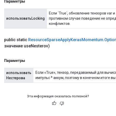
Параметры
Если `True`, обновление тензоров var
использоватьLocking
противном случае поведение не опре
конфликтов.
public static
Resource
Sparse
Apply
Keras
Momentum
.
Optio
значение use
Nesterov)
Параметры
Если «True», тензор, передаваемый для вычисл
использовать
импульс * аккум, поэтому в конечном итоге вы 
Нестерова
Эта информация оказалась полезной?