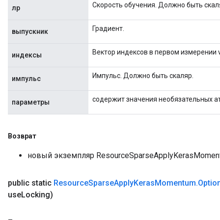
Скорость обучения. Должно быть скал
лр
Градиент.
выпускник
Вектор индексов в первом измерении v
индексы
Импульс. Должно быть скаляр.
импульс
содержит значения необязательных а
параметры
Возврат
новый экземпляр ResourceSparseApplyKerasMomen
public static
Resource
Sparse
Apply
Keras
Momentum
.
Optio
use
Locking)