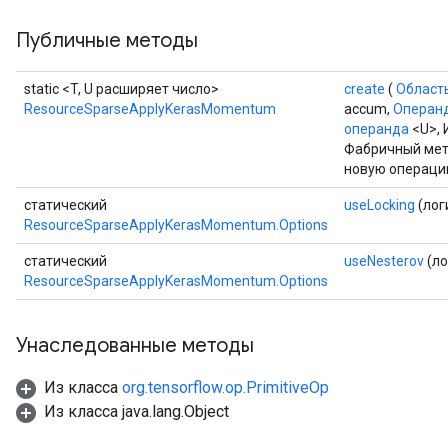
Публичные методы
static <T, U расширяет число>
create
(
Област
ResourceSparseApplyKerasMomentum
accum,
Операн
операнда
<U>,
Фабричный мет
новую операци
статический
useLocking
(лог
ResourceSparseApplyKerasMomentum.Options
статический
useNesterov
(ло
ResourceSparseApplyKerasMomentum.Options
Унаследованные методы
Из класса
org.tensorflow.op.PrimitiveOp
Из класса java.lang.Object