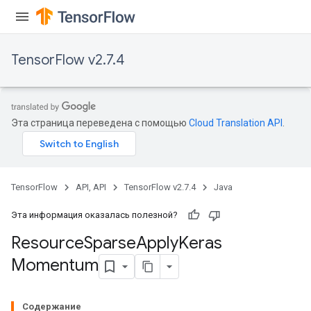
TensorFlow v2.7.4
Эта страница переведена с помощью
Cloud Translation API
.
TensorFlow
API, API
TensorFlow v2.7.4
Java
Эта информация оказалась полезной?
Resource
Sparse
Apply
Keras
Momentum
m
Содержание