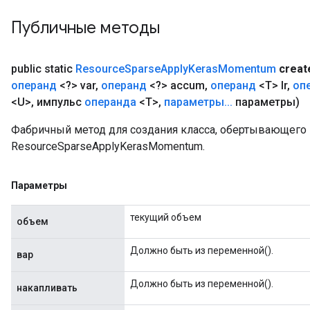
Публичные методы
public static
Resource
Sparse
Apply
Keras
Momentum
creat
операнд
<?> var
,
операнд
<?> accum
,
операнд
<T> lr
,
оп
<U>
,
импульс
операнда
<T>
,
параметры
.
.
.
параметры)
Фабричный метод для создания класса, обертывающег
ResourceSparseApplyKerasMomentum.
Параметры
текущий объем
объем
Должно быть из переменной().
вар
Должно быть из переменной().
накапливать