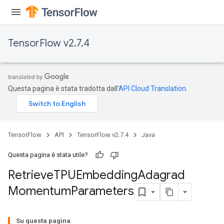
TensorFlow v2.7.4
Questa pagina è stata tradotta dall'
API Cloud Translation
.
TensorFlow
API
TensorFlow v2.7.4
Java
m
Questa pagina è stata utile?
Retrieve
TPUEmbedding
Adagrad
Momentum
Parameters
rs
eters
ntumParameters
Su questa pagina