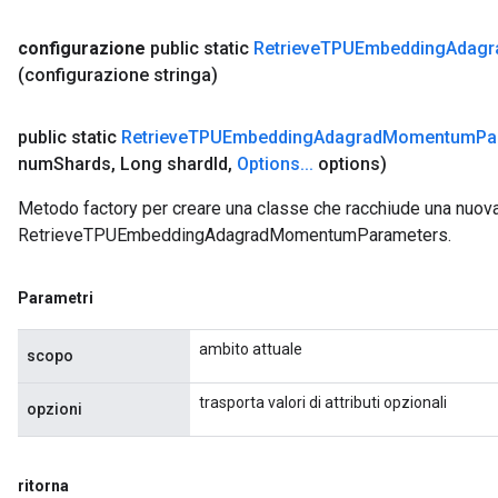
configurazione
public static
Retrieve
TPUEmbedding
Adagr
(configurazione stringa)
public static
Retrieve
TPUEmbedding
Adagrad
Momentum
Pa
num
Shards
,
Long shard
Id
,
Options
.
.
.
options)
Metodo factory per creare una classe che racchiude una nuov
RetrieveTPUEmbeddingAdagradMomentumParameters.
Parametri
ambito attuale
scopo
trasporta valori di attributi opzionali
opzioni
ritorna