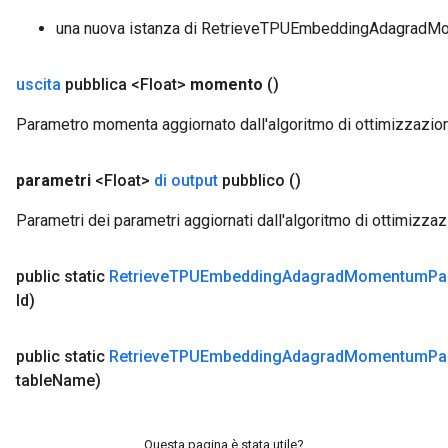
una nuova istanza di RetrieveTPUEmbeddingAdagrad
uscita
pubblica <Float>
momento
()
Parametro momenta aggiornato dall'algoritmo di ottimizzaz
parametri
<Float>
di output
pubblico
()
Parametri dei parametri aggiornati dall'algoritmo di ottimiz
public static
Retrieve
TPUEmbedding
Adagrad
Momentum
Pa
Id)
public static
Retrieve
TPUEmbedding
Adagrad
Momentum
Pa
table
Name)
Questa pagina è stata utile?