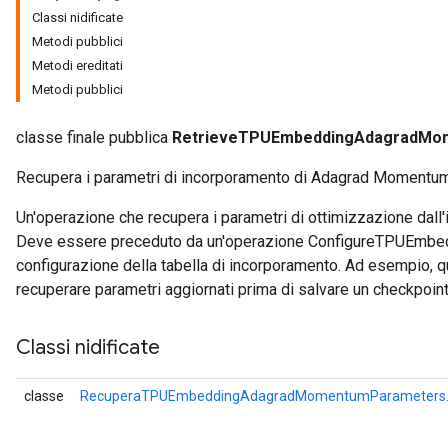
Classi nidificate
Metodi pubblici
ters
Metodi ereditati
ropParameters
Metodi pubblici
s
atorParameters
classe finale pubblica
RetrieveTPUEmbeddingAdagradMo
ghtParameters
meters
Recupera i parametri di incorporamento di Adagrad Momentum
adParameters
rameters
Un'operazione che recupera i parametri di ottimizzazione dall
eters
Deve essere preceduto da un'operazione ConfigureTPUEmbedd
ientDescentParameters
configurazione della tabella di incorporamento. Ad esempio, q
recuperare parametri aggiornati prima di salvare un checkpoint
Classi nidificate
classe
RecuperaTPUEmbeddingAdagradMomentumParameters.