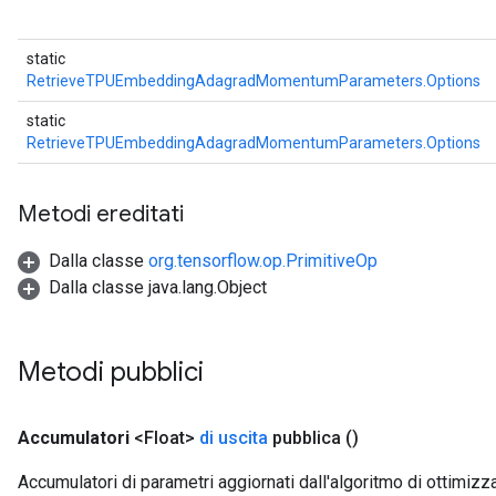
static
RetrieveTPUEmbeddingAdagradMomentumParameters.Options
static
RetrieveTPUEmbeddingAdagradMomentumParameters.Options
Metodi ereditati
Dalla classe
org.tensorflow.op.PrimitiveOp
Dalla classe java.lang.Object
Metodi pubblici
Accumulatori
<Float>
di uscita
pubblica
()
Accumulatori di parametri aggiornati dall'algoritmo di ottim