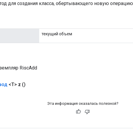
од для создания класса, обертывающего новую операцию 
текущий объем
земпляр RiscAdd
вод
<T>
z
()
Эта информация оказалась полезной?