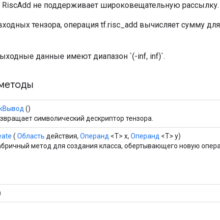
. RiscAdd не поддерживает широковещательную рассылку.
ходных тензора, операция tf.risc_add вычисляет сумму дл
ыходные данные имеют диапазон `(-inf, inf)`.
методы
кВывод
()
звращает символический дескриптор тензора.
eate
(
Область
действия,
Операнд
<T> x,
Операнд
<T> y)
бричный метод для создания класса, обертывающего новую опера
)