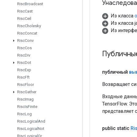
Унаследова
Risc
Broadcast
Risc
Cast
Из класса
o
Risc
Ceil
Из класса ja
Risc
Cholesky
Из интерф
Risc
Concat
Risc
Conv
Risc
Cos
Публичны
Risc
Div
Risc
Dot
Risc
Exp
публичный
вы
Risc
Fft
Возвращает си
Risc
Floor
Risc
Gather
Входные данны
Risc
Imag
TensorFlow. Эт
Risc
Is
Finite
представляет 
Risc
Log
Risc
Logical
And
public static
Ri
Risc
Logical
Not
Risc
Logical
Or