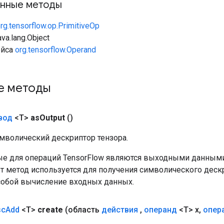
нные методы
rg.tensorflow.op.PrimitiveOp
va.lang.Object
ейса
org.tensorflow.Operand
е методы
вод
<T>
as
Output
()
мволический дескриптор тензора.
е для операций TensorFlow являются выходными данными
от метод используется для получения символического деск
собой вычисление входных данных.
sc
Add
<T>
create
(область
действия
,
операнд
<T> x
,
опер