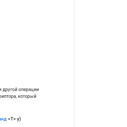
 другой операции
риптора, который
анд
<T> y)