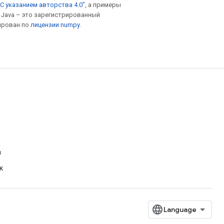
С указанием авторства 4.0"
, а примеры
. Java – это зарегистрированный
ирован по
лицензии numpy
.
а
к