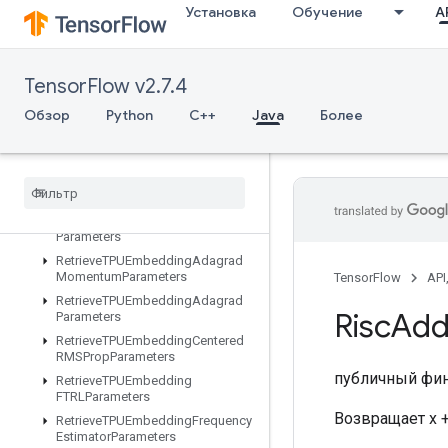
Установка
Обучение
AP
ResourceScatterSub
ResourceScatterUpdate
ResourceSparseApplyAdagradV2
TensorFlow v2.7.4
ResourceSparseApplyKerasMomentum
Обзор
Python
C++
Java
Более
ResourceStridedSliceAssign
Retrieve
All
TPUEmbedding
Parameters
Retrieve
TPUEmbedding
ADAMParameters
Retrieve
TPUEmbedding
Adadelta
Parameters
Retrieve
TPUEmbedding
Adagrad
Momentum
Parameters
TensorFlow
API
Retrieve
TPUEmbedding
Adagrad
Risc
Ad
Parameters
Retrieve
TPUEmbedding
Centered
RMSProp
Parameters
публичный фи
Retrieve
TPUEmbedding
FTRLParameters
Возвращает x +
Retrieve
TPUEmbedding
Frequency
Estimator
Parameters