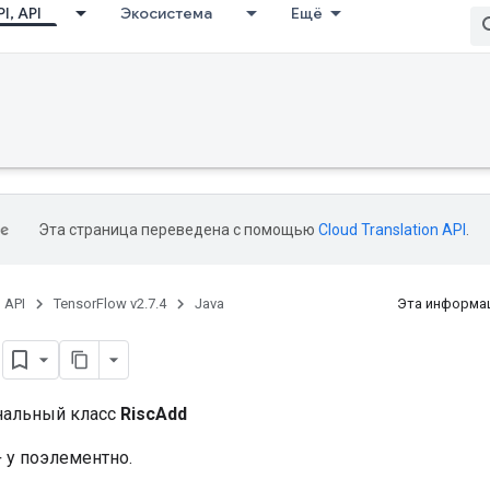
I, API
Экосистема
Ещё
Эта страница переведена с помощью
Cloud Translation API
.
, API
TensorFlow v2.7.4
Java
Эта информац
d
нальный класс
RiscAdd
 y поэлементно.