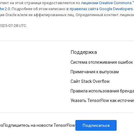
онтент на этой странице предоставляется по
лицензии Creative Commons "
he 2.0
. Подробнее об этом написано в
правилах сайта Google Developers
ии Oracle и/или ее аффилированных лиц. Определенный контент лиценз
025-07-28 UTC.
Поддержка
Система отслеживания ошибок
Примечания к выпускам
Сайт Stack Overflow
Правила использования бренд
Указать TensorFlow как источни
Подписаться
es
Подпишитесь на новости TensorFlow