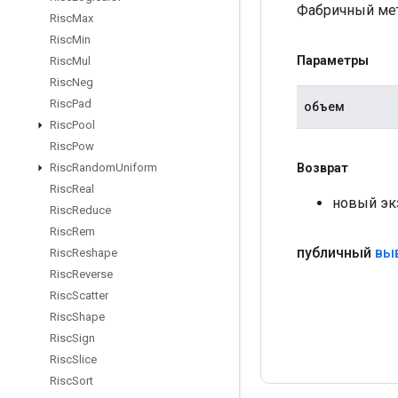
Фабричный мет
Risc
Max
Risc
Min
Параметры
Risc
Mul
Risc
Neg
Risc
Pad
объем
Risc
Pool
Risc
Pow
Возврат
Risc
Random
Uniform
Risc
Real
новый эк
Risc
Reduce
Risc
Rem
публичный
вы
Risc
Reshape
Risc
Reverse
Risc
Scatter
Risc
Shape
Risc
Sign
Risc
Slice
Risc
Sort