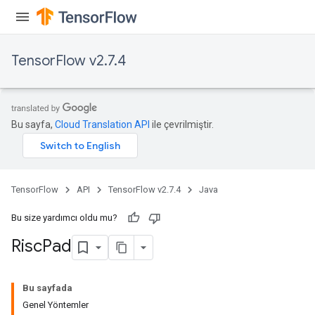
TensorFlow v2.7.4
Bu sayfa,
Cloud Translation API
ile çevrilmiştir.
TensorFlow
API
TensorFlow v2.7.4
Java
Bu size yardımcı oldu mu?
Risc
Pad
Bu sayfada
Genel Yöntemler