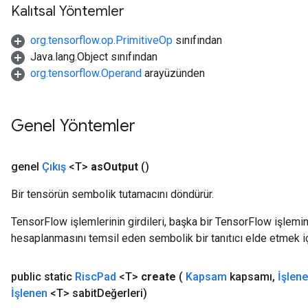
Kalıtsal Yöntemler
org.tensorflow.op.PrimitiveOp
sınıfından
Java.lang.Object sınıfından
org.tensorflow.Operand
arayüzünden
Genel Yöntemler
genel
Çıkış
<T>
as
Output
()
Bir tensörün sembolik tutamacını döndürür.
TensorFlow işlemlerinin girdileri, başka bir TensorFlow işleminin
hesaplanmasını temsil eden sembolik bir tanıtıcı elde etmek için
public static
Risc
Pad
<T>
create
(
Kapsam
kapsamı
,
İşlen
İşlenen
<T> sabit
Değerleri)