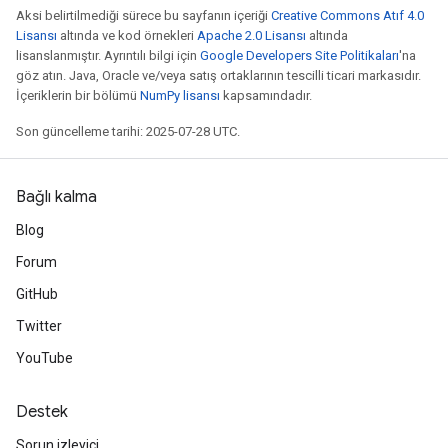
Aksi belirtilmediği sürece bu sayfanın içeriği
Creative Commons Atıf 4.0
Lisansı
altında ve kod örnekleri
Apache 2.0 Lisansı
altında
lisanslanmıştır. Ayrıntılı bilgi için
Google Developers Site Politikaları
'na
göz atın. Java, Oracle ve/veya satış ortaklarının tescilli ticari markasıdır.
İçeriklerin bir bölümü
NumPy lisansı
kapsamındadır.
Son güncelleme tarihi: 2025-07-28 UTC.
Bağlı kalma
Blog
Forum
GitHub
Twitter
YouTube
Destek
Sorun izleyici