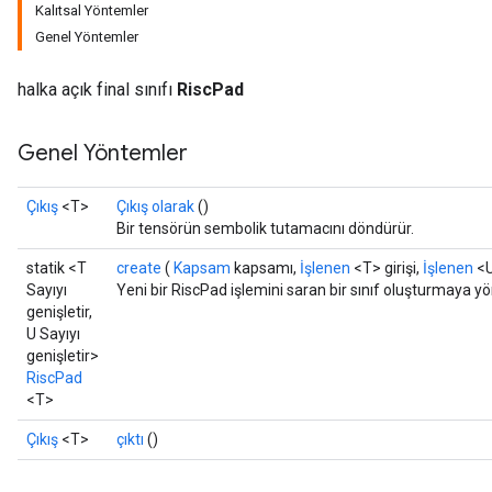
Kalıtsal Yöntemler
Genel Yöntemler
halka açık final sınıfı
RiscPad
Genel Yöntemler
Çıkış
<T>
Çıkış olarak
()
Bir tensörün sembolik tutamacını döndürür.
statik <T
create
(
Kapsam
kapsamı,
İşlenen
<T> girişi,
İşlenen
<U
Sayıyı
Yeni bir RiscPad işlemini saran bir sınıf oluşturmaya yö
genişletir,
U Sayıyı
genişletir>
RiscPad
<T>
Çıkış
<T>
çıktı
()