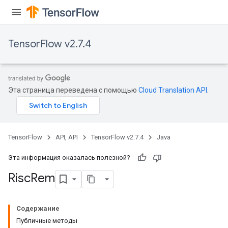
TensorFlow v2.7.4
Эта страница переведена с помощью
Cloud Translation API
.
TensorFlow
API, API
TensorFlow v2.7.4
Java
Эта информация оказалась полезной?
Risc
Rem
Содержание
Публичные методы