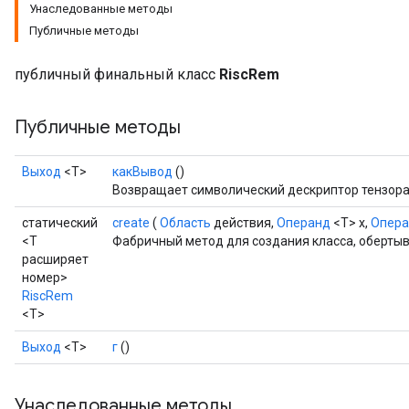
Унаследованные методы
Публичные методы
публичный финальный класс
RiscRem
Публичные методы
Выход
<Т>
какВывод
()
Возвращает символический дескриптор тензора
статический
create
(
Область
действия,
Операнд
<T> x,
Опер
<T
Фабричный метод для создания класса, оберты
расширяет
номер>
RiscRem
<T>
Выход
<Т>
г
()
Унаследованные методы