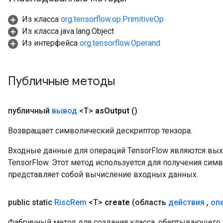
Из класса
org.tensorflow.op.PrimitiveOp
Из класса java.lang.Object
Из интерфейса
org.tensorflow.Operand
Публичные методы
публичный
вывод
<T>
as
Output
()
Возвращает символический дескриптор тензора.
Входные данные для операций TensorFlow являются вы
TensorFlow. Этот метод используется для получения сим
представляет собой вычисление входных данных.
public static
Risc
Rem
<T>
create
(область
действия
,
оп
Фабричный метод для создания класса, обертывающего