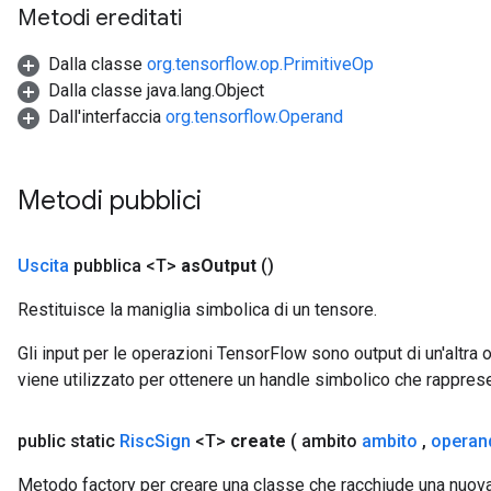
Metodi ereditati
Dalla classe
org.tensorflow.op.PrimitiveOp
Dalla classe java.lang.Object
Dall'interfaccia
org.tensorflow.Operand
Metodi pubblici
Uscita
pubblica <T>
as
Output
()
Restituisce la maniglia simbolica di un tensore.
Gli input per le operazioni TensorFlow sono output di un'alt
viene utilizzato per ottenere un handle simbolico che rappresent
public static
Risc
Sign
<T>
create
( ambito
ambito
,
operan
Metodo factory per creare una classe che racchiude una nuov