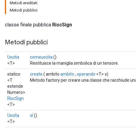
Metodi ereditati
Metodi pubblici
classe finale pubblica
RiscSign
Metodi pubblici
Uscita
comeuscita
()
<T>
Restituisce la maniglia simbolica di un tensore.
statico
create
( ambito
ambito
,
operando
<T> x)
<T
Metodo factory per creare una classe che racchiude un
estende
Numero>
RiscSign
<T>
Uscita
sì
()
<T>