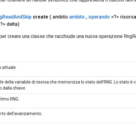
g
Read
And
Skip
create
( ambito
ambito
,
operando
<?> risors
?> delta)
per creare una classe che racchiude una nuova operazione Rng
 attuale
le della variabile di risorsa che memorizza lo stato dell'RNG. Lo stato è c
o dalla chiave.
ritmo RNG.
rto dell'avanzamento.