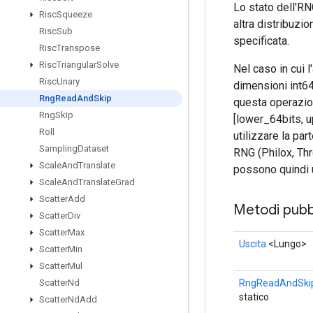
Lo stato dell'RN
Risc
Squeeze
altra distribuzi
Risc
Sub
specificata.
Risc
Transpose
Risc
Triangular
Solve
Nel caso in cui 
Risc
Unary
dimensioni int64
Rng
Read
And
Skip
questa operazion
Rng
Skip
[lower_64bits, u
Roll
utilizzare la par
Sampling
Dataset
RNG (Philox, Th
Scale
And
Translate
possono quindi u
Scale
And
Translate
Grad
Scatter
Add
Metodi pubbl
Scatter
Div
Scatter
Max
Uscita
<Lungo>
Scatter
Min
Scatter
Mul
RngReadAndSki
Scatter
Nd
statico
Scatter
Nd
Add