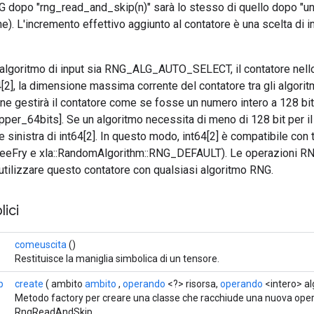
G dopo "rng_read_and_skip(n)" sarà lo stesso di quello dopo "uni
one). L'incremento effettivo aggiunto al contatore è una scelta d
l'algoritmo di input sia RNG_ALG_AUTO_SELECT, il contatore nell
[2], la dimensione massima corrente del contatore tra gli algorit
e gestirà il contatore come se fosse un numero intero a 128 bit
pper_64bits]. Se un algoritmo necessita di meno di 128 bit per i
te sinistra di int64[2]. In questo modo, int64[2] è compatibile con tu
reeFry e xla::RandomAlgorithm::RNG_DEFAULT). Le operazioni 
tilizzare questo contatore con qualsiasi algoritmo RNG.
ici
comeuscita
()
Restituisce la maniglia simbolica di un tensore.
p
create
( ambito
ambito
,
operando
<?> risorsa,
operando
<intero> al
Metodo factory per creare una classe che racchiude una nuova ope
RngReadAndSkip.