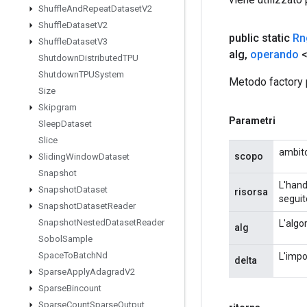
Shuffle
And
Repeat
Dataset
V2
Shuffle
Dataset
V2
public static
Rn
Shuffle
Dataset
V3
alg
,
operando
<
Shutdown
Distributed
TPU
Shutdown
TPUSystem
Metodo factory 
Size
Skipgram
Parametri
Sleep
Dataset
Slice
ambito
scopo
Sliding
Window
Dataset
Snapshot
L'hand
Snapshot
Dataset
risorsa
seguit
Snapshot
Dataset
Reader
Snapshot
Nested
Dataset
Reader
L'algo
alg
Sobol
Sample
Space
To
Batch
Nd
L'impo
delta
Sparse
Apply
Adagrad
V2
Sparse
Bincount
Sparse
Count
Sparse
Output