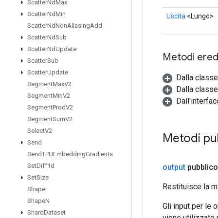
Scatter
Nd
Max
Scatter
Nd
Min
Uscita
<Lungo>
Scatter
Nd
Non
Aliasing
Add
Scatter
Nd
Sub
Scatter
Nd
Update
Metodi eredi
Scatter
Sub
Scatter
Update
Dalla class
Segment
Max
V2
Dalla classe
Segment
Min
V2
Dall'interfa
Segment
Prod
V2
Segment
Sum
V2
Select
V2
Metodi pu
Send
Send
TPUEmbedding
Gradients
Set
Diff1d
output
pubblic
Set
Size
Restituisce la m
Shape
Shape
N
Gli input per le
Shard
Dataset
viene utilizzato