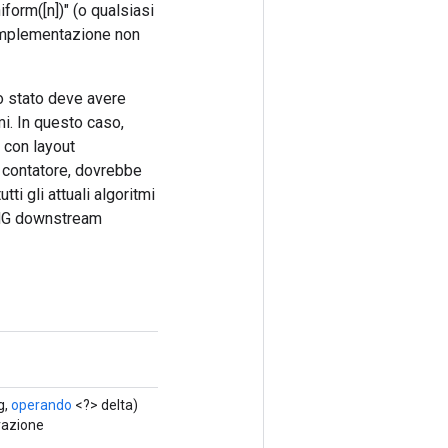
form([n])" (o qualsiasi
i implementazione non
o stato deve avere
mi. In questo caso,
 con layout
l contatore, dovrebbe
tti gli attuali algoritmi
RNG downstream
g,
operando
<?> delta)
razione