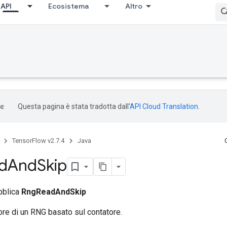
API
Ecosistema
Altro
Questa pagina è stata tradotta dall'
API Cloud Translation
.
TensorFlow v2.7.4
Java
d
And
Skip
bblica
RngReadAndSkip
ore di un RNG basato sul contatore.