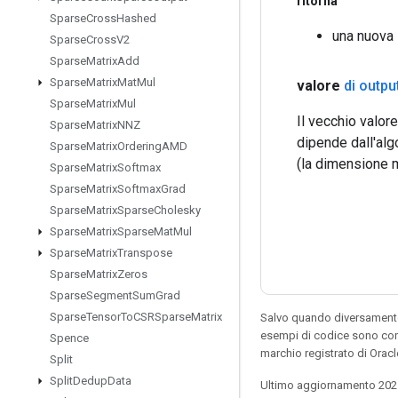
ritorna
Sparse
Cross
Hashed
una nuova
Sparse
Cross
V2
Sparse
Matrix
Add
Sparse
Matrix
Mat
Mul
valore
di outpu
Sparse
Matrix
Mul
Il vecchio valor
Sparse
Matrix
NNZ
dipende dall'alg
Sparse
Matrix
Ordering
AMD
(la dimensione m
Sparse
Matrix
Softmax
Sparse
Matrix
Softmax
Grad
Sparse
Matrix
Sparse
Cholesky
Sparse
Matrix
Sparse
Mat
Mul
Sparse
Matrix
Transpose
Sparse
Matrix
Zeros
Sparse
Segment
Sum
Grad
Sparse
Tensor
To
CSRSparse
Matrix
Salvo quando diversamente 
esempi di codice sono con
Spence
marchio registrato di Orac
Split
Split
Dedup
Data
Ultimo aggiornamento 202