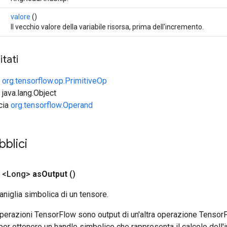
valore
()
Il vecchio valore della variabile risorsa, prima dell'incremento.
tati
e
org.tensorflow.op.PrimitiveOp
 java.lang.Object
ccia
org.tensorflow.Operand
bblici
o <Long>
as
Output
()
aniglia simbolica di un tensore.
 operazioni TensorFlow sono output di un'altra operazione Tenso
 per ottenere un handle simbolico che rappresenta il calcolo dell'i