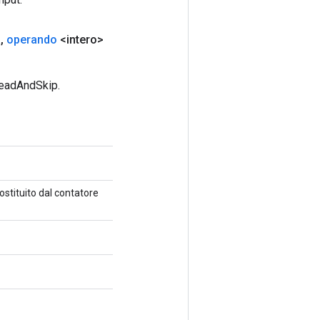
a
,
operando
<intero>
ReadAndSkip.
ostituito dal contatore