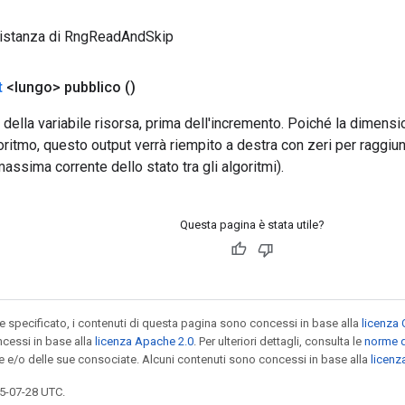
 istanza di RngReadAndSkip
t
<lungo> pubblico
()
e della variabile risorsa, prima dell'incremento. Poiché la dimensi
oritmo, questo output verrà riempito a destra con zeri per raggiun
assima corrente dello stato tra gli algoritmi).
Questa pagina è stata utile?
specificato, i contenuti di questa pagina sono concessi in base alla
licenza 
cessi in base alla
licenza Apache 2.0
. Per ulteriori dettagli, consulta le
norme d
le e/o delle sue consociate. Alcuni contenuti sono concessi in base alla
licen
5-07-28 UTC.