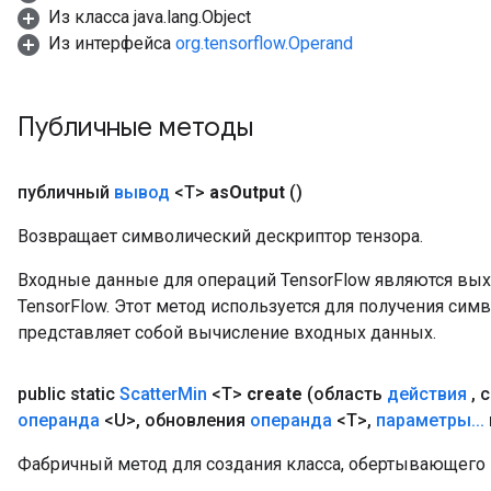
Из класса java.lang.Object
Из интерфейса
org.tensorflow.Operand
Публичные методы
публичный
вывод
<T>
as
Output
()
Возвращает символический дескриптор тензора.
Входные данные для операций TensorFlow являются вы
TensorFlow. Этот метод используется для получения сим
представляет собой вычисление входных данных.
public static
Scatter
Min
<T>
create
(область
действия
,
с
операнда
<U>
,
обновления
операнда
<T>
,
параметры
.
.
.
Фабричный метод для создания класса, обертывающего 