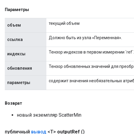
Параметры
текущий объем
объем
Должно быть из узла «Переменная».
ссылка
Тензор индексов в первом измерении `ref`
индексы
Тензор обновленных значений для преобра
обновления
содержит значения необязательных атри
параметры
Возврат
x
новый экземпляр ScatterMin
публичный
вывод
<T>
output
Ref
()