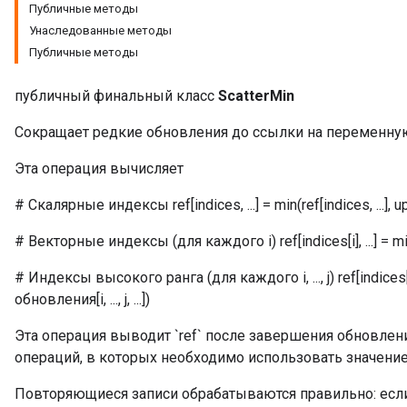
Публичные методы
Унаследованные методы
Публичные методы
публичный финальный класс
ScatterMin
Сокращает редкие обновления до ссылки на переменну
Эта операция вычисляет
# Скалярные индексы ref[indices, ...] = min(ref[indices, ...], upd
# Векторные индексы (для каждого i) ref[indices[i], ...] = min(ref[
# Индексы высокого ранга (для каждого i, ..., j) ref[indices[i, ..., j],
обновления[i, ..., j, ...])
Эта операция выводит `ref` после завершения обновлен
операций, в которых необходимо использовать значение
Повторяющиеся записи обрабатываются правильно: есл