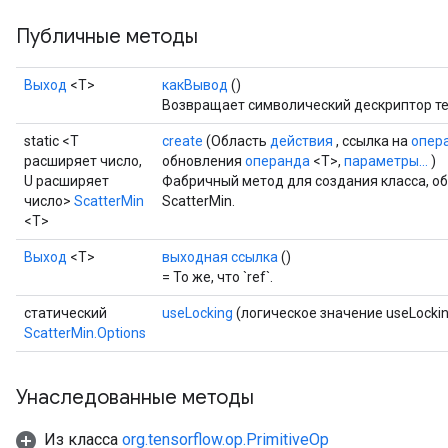
Публичные методы
Выход
<Т>
какВывод
()
Возвращает символический дескриптор те
static <T
create
(Область
действия
, ссылка на
опер
расширяет число,
обновления
операнда
<T>,
параметры...
)
U расширяет
Фабричный метод для создания класса, 
число>
ScatterMin
ScatterMin.
<T>
Выход
<Т>
выходная ссылка
()
= То же, что `ref`.
статический
useLocking
(логическое значение useLockin
ScatterMin.Options
Унаследованные методы
Из класса
org.tensorflow.op.PrimitiveOp