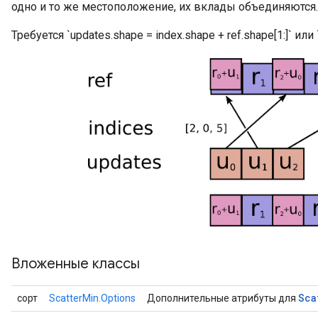
одно и то же местоположение, их вклады объединяются.
Требуется `updates.shape = index.shape + ref.shape[1:]` или `
Вложенные классы
Sca
сорт
ScatterMin.Options
Дополнительные атрибуты для