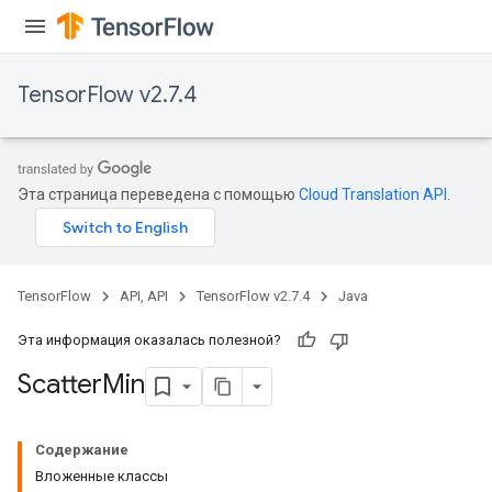
TensorFlow v2.7.4
Эта страница переведена с помощью
Cloud Translation API
.
TensorFlow
API, API
TensorFlow v2.7.4
Java
Эта информация оказалась полезной?
Scatter
Min
Содержание
Вложенные классы