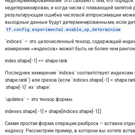
недетерминированными. Это связано с тем, что порядо
недетерминирован, и когда числа с плавающей запятой 
результирующая ошибка числовой аппроксимации может
выходные данные будут детерминированными, если де
tf.config.experimental.enable_op_determinism
.
`indices` — это целочисленный тензор, содержащий инд
измерение «индексов» может быть не более чем ранго
index.shape[-1] <= shape.rank
Последнее измерение `indices` соответствует индексам эл
shape.rank`) или срезов (если `indices.shape[-1] < shape.ra
.shape[-1]` из `shape`.
`updates` — это тензор формы:
indexes.shape[:-1] + shape[indices.shape[-1]:]
Самая простая форма операции разброса — вставка отде
индексу. Рассмотрим пример, в котором вы хотите вста