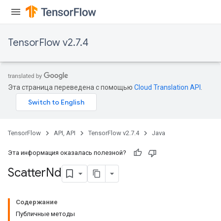
TensorFlow v2.7.4
Эта страница переведена с помощью
Cloud Translation API
.
TensorFlow
API, API
TensorFlow v2.7.4
Java
Эта информация оказалась полезной?
Scatter
Nd
Содержание
Публичные методы