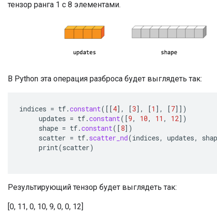
тензор ранга 1 с 8 элементами.
В Python эта операция разброса будет выглядеть так:
indices
=
tf
.
constant
(
[[
4
]
,
[
3
]
,
[
1
]
,
[
7
]]
)
updates
=
tf
.
constant
(
[
9
,
10
,
11
,
12
]
)
shape
=
tf
.
constant
(
[
8
]
)
scatter
=
tf
.
scatter_nd
(
indices
,
updates
,
sha
print
(
scatter
)
Результирующий тензор будет выглядеть так:
[0, 11, 0, 10, 9, 0, 0, 12]