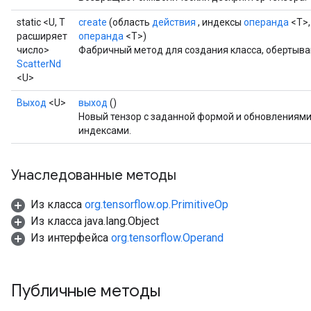
static <U, T
create
(область
действия
, индексы
операнда
<T>,
расширяет
операнда
<T>)
число>
Фабричный метод для создания класса, обертыва
ScatterNd
<U>
Выход
<U>
выход
()
Новый тензор с заданной формой и обновлениями
индексами.
Унаследованные методы
Из класса
org.tensorflow.op.PrimitiveOp
Из класса java.lang.Object
Из интерфейса
org.tensorflow.Operand
Публичные методы