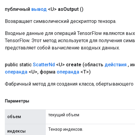
публичный
вывод
<U>
as
Output
()
Возвращает символический дескриптор тензора.
Входные данные для операций TensorFlow являются вы
TensorFlow. Этот метод используется для получения сим
представляет собой вычисление входных данных.
public static
Scatter
Nd
<U>
create
(область
действия
,
и
операнда
<U>
,
форма
операнда
<T>)
Фабричный метод для создания класса, обертывающего 
Параметры
текущий объем
объем
Тензор индексов.
индексы