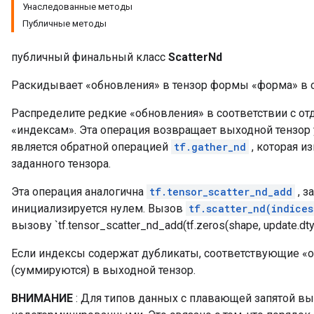
Унаследованные методы
Публичные методы
публичный финальный класс
ScatterNd
Раскидывает «обновления» в тензор формы «форма» в с
Распределите редкие «обновления» в соответствии с о
«индексам». Эта операция возвращает выходной тензор
является обратной операцией
tf.gather_nd
, которая и
заданного тензора.
Эта операция аналогична
tf.tensor_scatter_nd_add
, з
инициализируется нулем. Вызов
tf.scatter_nd(indice
вызову `tf.tensor_scatter_nd_add(tf.zeros(shape, update.dtyp
Если индексы содержат дубликаты, соответствующие «
(суммируются) в выходной тензор.
ВНИМАНИЕ
: Для типов данных с плавающей запятой в