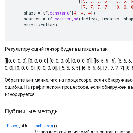
[[
5
,
5
,
5
,
5
]
,
[
6
,
6
,
6
[
7
,
7
,
7
,
7
]
,
[
8
,
8
,
8
shape
=
tf
.
constant
(
[
4
,
4
,
4
]
)
scatter
=
tf
.
scatter_nd
(
indices
,
updates
,
sha
print
(
scatter
)
Результирующий тензор будет выглядеть так:
[[[0, 0, 0, 0], [0, 0, 0, 0], [0, 0, 0, 0], [0, 0, 0, 0]], [[5, 5, 5 , 5], [6, 6, 6,
0, 0], [0, 0, 0, 0], [0, 0, 0, 0]], [[5, 5, 5, 5], [6, 6, 6, 6], [7 , 7, 7, 7], [8, 
Обратите внимание, что на процессоре, если обнаружив
ошибка. На графическом процессоре, если обнаружен в
x
игнорируется.
Публичные методы
Выход
<U>
какВывод
()
Возвращает символический дескриптор тензора.