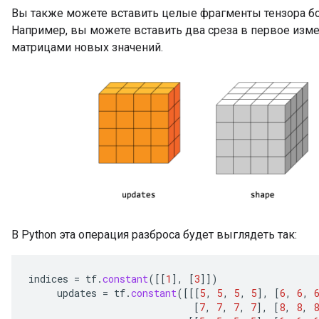
Вы также можете вставить целые фрагменты тензора б
Например, вы можете вставить два среза в первое изме
матрицами новых значений.
В Python эта операция разброса будет выглядеть так:
indices
=
tf
.
constant
(
[[
1
]
,
[
3
]]
)
updates
=
tf
.
constant
(
[[[
5
,
5
,
5
,
5
]
,
[
6
,
6
,
[
7
,
7
,
7
,
7
]
,
[
8
,
8
,
8