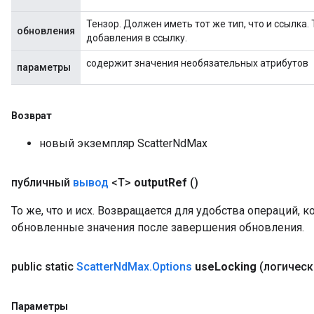
Тензор. Должен иметь тот же тип, что и ссылка
обновления
добавления в ссылку.
содержит значения необязательных атрибутов
параметры
Возврат
новый экземпляр ScatterNdMax
публичный
вывод
<T>
output
Ref
()
То же, что и исх. Возвращается для удобства операций, 
обновленные значения после завершения обновления.
public static
Scatter
Nd
Max
.
Options
use
Locking
(логическ
Параметры