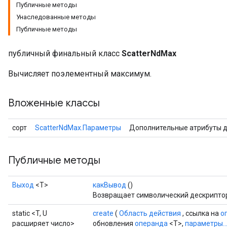
Публичные методы
Унаследованные методы
Публичные методы
публичный финальный класс
ScatterNdMax
Вычисляет поэлементный максимум.
Вложенные классы
сорт
ScatterNdMax.Параметры
Дополнительные атрибуты 
Публичные методы
Выход
<Т>
какВывод
()
Возвращает символический дескриптор
static <T, U
create
(
Область действия
, ссылка на
о
расширяет число>
обновления
операнда
<T>,
параметры..