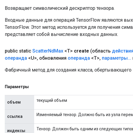
Возвращает символический дескриптор тензора.
Входные данные для операций TensorFlow являются вы
TensorFlow. Этот метод используется для получения сим
представляет собой вычисление входных данных.
public static
Scatter
Nd
Max
<T>
create
(область
действи
операнда
<U>
,
обновления
операнда
<T>
,
параметры
.
.
.
Фабричный метод для создания класса, обертывающего 
Параметры
текущий объем
объем
Изменяемый тензор. Должно быть из узла пере
ссылка
Тензор. Должен быть одним из следующих типов: i
индексы