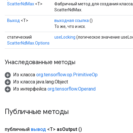
ScatterNdMax
<T>
Фабричный метод для создания класс
ScatterNdMax.
Выход
<Т>
выходная ссылка
()
То же, что и исх.
статический
useLocking
(логическое значение useLoc
ScatterNdMax.Options
Унаследованные методы
Из класса
org.tensorflow.op.PrimitiveOp
Из класса java.lang.Object
Из интерфейса
org.tensorflow.Operand
Публичные методы
публичный
вывод
<T>
as
Output
()