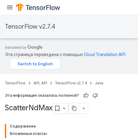
TensorFlow v2.7.4
Эта страница переведена с помощью
Cloud Translation API
.
TensorFlow
API, API
TensorFlow v2.7.4
Java
Эта информация оказалась полезной?
Scatter
Nd
Max
Содержание
Вложенные классы