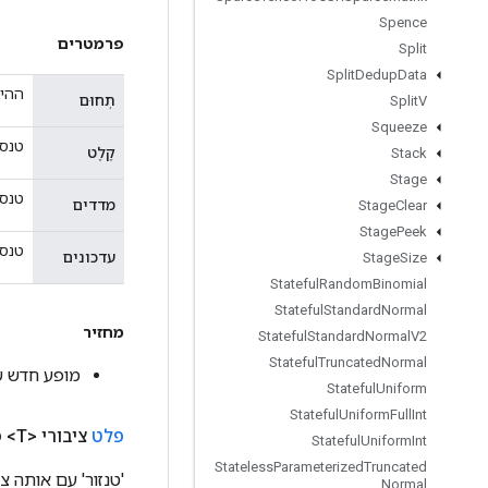
Spence
פרמטרים
Split
Split
Dedup
Data
ההיק
תְחוּם
Split
V
Squeeze
טנסו
קֶלֶט
Stack
Stage
טנסור. ח
מדדים
Stage
Clear
Stage
Peek
טנסור. חיי
עדכונים
Stage
Size
Stateful
Random
Binomial
Stateful
Standard
Normal
מחזיר
Stateful
Standard
Normal
V2
Stateful
Truncated
Normal
מופע חדש של NdNonAliasingAdd
Stateful
Uniform
Stateful
Uniform
Full
Int
פלט
ציבורי <T>
פ
Stateful
Uniform
Int
Stateless
Parameterized
Truncated
'טנזור' עם אותה צ
Normal