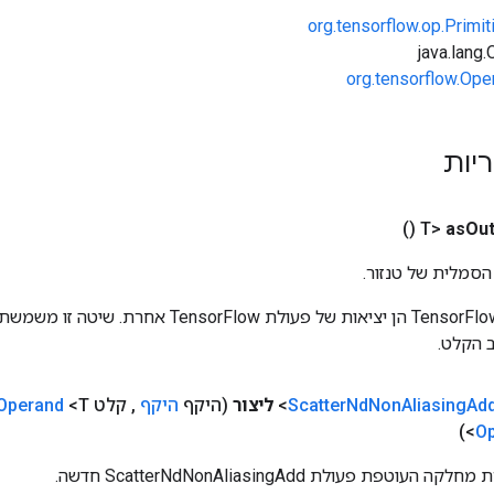
org.tensorflow.op.Primi
org.tensorflow.Ope
ריות
()
as
Out
הסמלית של טנזור.
כניסות לפעולות TensorFlow הן יציאות של פעולת rFlow
 הקלט.
Ad
Aliasing
Non
Nd
Scatter
ליצור
(היקף
היקף
,
קלט
<T>
Operand
O
טפת פעולת ScatterNdNonAliasingAdd חדשה.