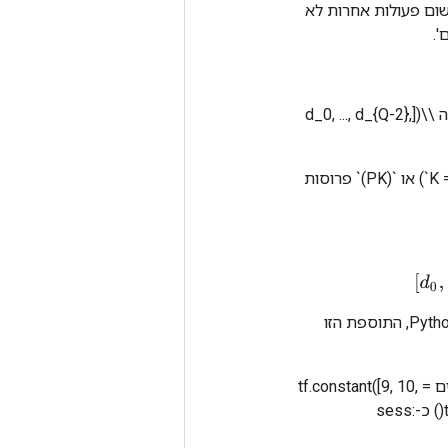
 שום פעולות אחרות לא
'.
'מדדים' חייב להיות טנזור של מספר שלם, המכיל אינדקסים לתוך 'קלט'. זה חייב להיות צורה \\([d_0, ..., d_{Q-2},
הממד הפנימי ביותר של `מדדים` (עם אורך `K`) מתאים למדדים לתוך אלמנטים (אם `K = P`) או `(PK)` פרוסות
לדוגמה, נניח שאנו רוצים להוסיף 4 אלמנטים מפוזרים לטנזור בדרגה 1 ל-8 אלמנטים. ב-Python, התוספת הזו
input = tf.constant([1, 2, 3, 4, 5, 6, 7, 8]) indexen = tf.constant([[4], [3], [1], [7]]) עדכונים = tf.constant([9, 10,
11, 12]) פלט = tf.scatter_nd_non_aliasing_add(קלט, מדדים, עדכונים) עם tf.Session() כ-sess: