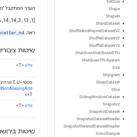
Set
Size
הערך המתקבל 'פלט
Shape
Shape
N
[1, 13, 3, 14, 14, 6, 7, 20]
Shard
Dataset
Shuffle
And
Repeat
Dataset
V2
ראה
scatter_nd
Shuffle
Dataset
V2
Shuffle
Dataset
V3
שיטות ציבוריו
Shutdown
Distributed
TPU
Shutdown
TPUSystem
פלט
<T>
Size
Skipgram
סטטי <T, U מרחיב מספר>
Sleep
Dataset
dNonAliasingAdd
Slice
<T>
Sliding
Window
Dataset
Snapshot
פלט
<T>
Snapshot
Dataset
Snapshot
Dataset
Reader
Snapshot
Nested
Dataset
Reader
שיטות בירושה
Sobol
Sample