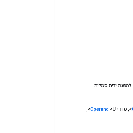
Tenso אחרת. שיטה זו משמשת להשגת ידית סמלית
,
מדדי
<U>
Operand
,