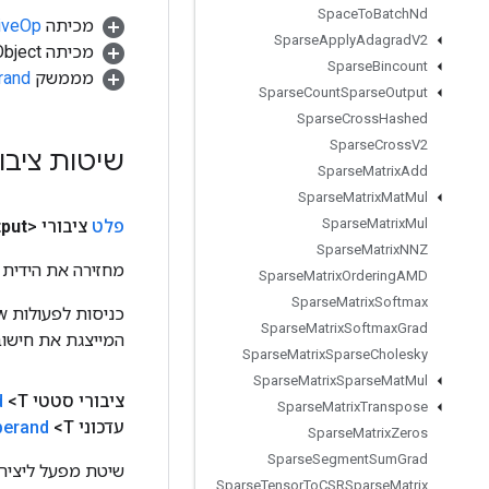
Space
To
Batch
Nd
מכיתה
tiveOp
Sparse
Apply
Adagrad
V2
מכיתה java.lang.Object
Sparse
Bincount
מממשק
rand
Sparse
Count
Sparse
Output
Sparse
Cross
Hashed
Sparse
Cross
V2
שיטות ציבו
Sparse
Matrix
Add
Sparse
Matrix
Mat
Mul
Sparse
Matrix
Mul
פלט
ציבורי <T>
put
Sparse
Matrix
NNZ
מחזירה את הידית 
Sparse
Matrix
Ordering
AMD
Sparse
Matrix
Softmax
Sparse
Matrix
Softmax
Grad
המייצגת את חישוב
Sparse
Matrix
Sparse
Cholesky
Sparse
Matrix
Sparse
Mat
Mul
ציבורי סטטי
<T>
d
Sparse
Matrix
Transpose
עדכוני
<T>)
perand
Sparse
Matrix
Zeros
Sparse
Segment
Sum
Grad
שיטת מפעל ליצירת מחלקה העו
Sparse
Tensor
To
CSRSparse
Matrix