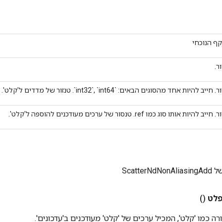
ף הנוכחי
ר.
ייב להיות אחד מהסוגים הבאים: `int32`, `int64`. טנזור של מדדים ל'קלט'.
ב להיות אותו סוג כמו ref. טנסור של ערכים מעודכנים להוספה ל'קלט'.
Scatter
לט
()
ורה כמו 'קלט', המכיל ערכים של 'קלט' מעודכנים ב'עדכונים'.