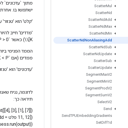
מתוך `עדכונים` לפ
Scatter
Mul
ישתמשו בו. אחרת, 
Scatter
Nd
Scatter
Nd
Add
'קלט' הוא 'טנזור' עם דרגה 'P' ו'מדדים' הוא
Scatter
Nd
Max
Scatter
Nd
Min
K]\\) כאשר `0 < K <= P`.
Scatter
Nd
Non
Aliasing
Add
Scatter
Nd
Sub
Scatter
Nd
Update
ממדים (אם `K < P`) לאורך `K`th ממד 'קלט'.
Scatter
Sub
Scatter
Update
'עדכונים' הוא 'טנזור' בדרגה 'K
Segment
Max
V2
Segment
Min
V2
Segment
Prod
V2
Segment
Sum
V2
תיראה כך:
Select
V2
Send
Send
TPUEmbedding
Gradients
Set
Diff1d
sess.run(output))