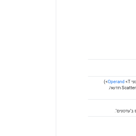
Operand
<T>)
ב'עדכונים'.