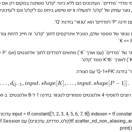
י מדדי `מדדים`. העדכונים הם ללא כינוי: 'קלט' משתנה במקום רק אם
נוצר עותק של 'קלט'. לפעולה זו יש שיפוע ביחס גם ל'קלט' וגם ל'עדכונים
 'טנזור' בדרגת 'Q'.
Q-1+P' עם הצורה:
[
d
0
,
.
.
.
,
d
Q
−
2
,
i
n
p
u
t
.
s
h
a
p
e
[
K
]
,
.
.
.
,
i
n
p
u
t
.
s
h
a
p
e
[
P
−
1
]
]
.
print(