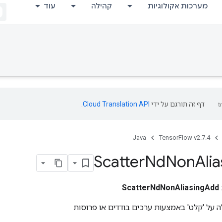
מערכות אקולוגיות
קהילה
עוד
דף זה תורגם על ידי
Cloud Translation API
.
Java
TensorFlow v2.7.4
Scatter
Nd
Non
Ali
ScatterNdNonAliasingAdd
 על 'קלט' באמצעות ערכים בודדים או פרוסות