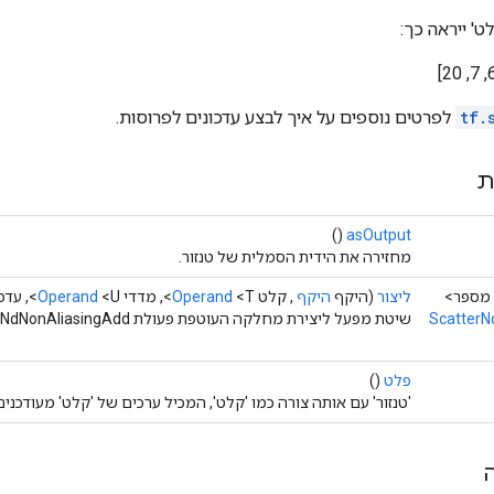
' ייראה כך:
tf.
לפרטים נוספים על איך לבצע עדכונים לפרוסות.
ת
()
asOutput
מחזירה את הידית הסמלית של טנזור.
ליצור
(היקף
היקף
, קלט
<T>, מדדי
Operand
<U>, עדכוני
Operand
ScatterN
שיטת מפעל ליצירת מחלקה העוטפת פעולת ScatterNdNonAliasingAdd חדשה.
פלט
()
'טנזור' עם אותה צורה כמו 'קלט', המכיל ערכים של 'קלט' מעודכנים 