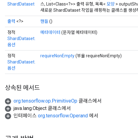
ShardDataset
스, List<Class<?>> 출력 유형, 목록<
모양
> outputSh
새로운 ShardDataset 작업을 래핑하는 클래스를 생
출력
<?>
핸들
()
정적
메타데이터
(문자열 메타데이터)
ShardDataset.
옵션
정적
requireNonEmpty
(부울 requireNonEmpty)
ShardDataset.
옵션
상속된 메서드
org.tensorflow.op.PrimitiveOp
클래스에서
java.lang.Object 클래스에서
인터페이스
org.tensorflow.Operand
에서