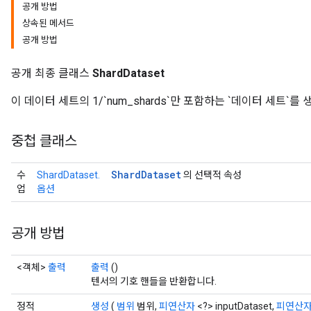
공개 방법
상속된 메서드
공개 방법
공개 최종 클래스
ShardDataset
이 데이터 세트의 1/`num_shards`만 포함하는 `데이터 세트`를
중첩 클래스
Shard
Dataset
수
ShardDataset.
의 선택적 속성
업
옵션
공개 방법
<객체>
출력
출력
()
텐서의 기호 핸들을 반환합니다.
정적
생성
(
범위
범위,
피연산자
<?> inputDataset,
피연산