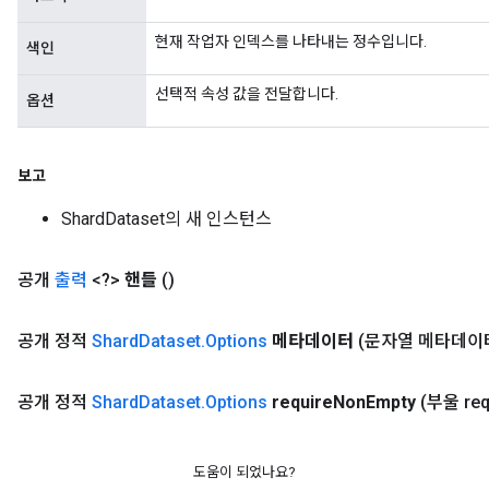
현재 작업자 인덱스를 나타내는 정수입니다.
색인
선택적 속성 값을 전달합니다.
옵션
보고
ShardDataset의 새 인스턴스
공개
출력
<?>
핸들
()
x
공개 정적
Shard
Dataset
.
Options
메타데이터
(문자열 메타데이
공개 정적
Shard
Dataset
.
Options
require
Non
Empty
(부울 req
도움이 되었나요?