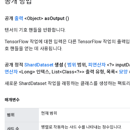
공개 방법
공개
출력
<Object>
as
Output
()
텐서의 기호 핸들을 반환합니다.
TensorFlow 작업에 대한 입력은 다른 TensorFlow 작업의 
호 핸들을 얻는 데 사용됩니다.
공개 정적
Shard
Dataset
생성
(
범위
범위
,
피연산자
<?> input
D
연산자
<Long> 인덱스
,
List<Class<?>> 출력 유형
,
목록<
모양
>
새로운 ShardDataset 작업을 래핑하는 클래스를 생성하는 팩토
매개변수
현재 범위
범위
병렬로 작동하는 샤드 수를 나타내는 정수입니다.
샤드 수