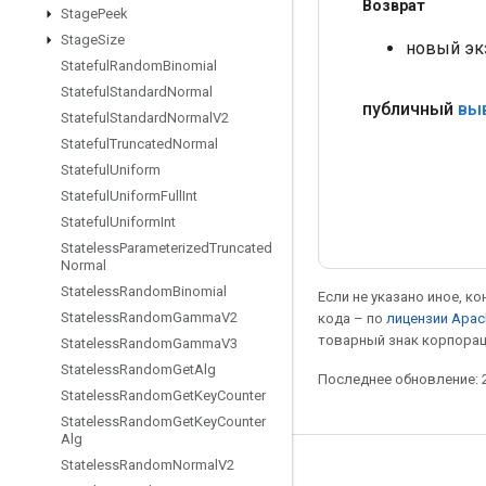
Возврат
Stage
Peek
Stage
Size
новый эк
Stateful
Random
Binomial
Stateful
Standard
Normal
публичный
вы
Stateful
Standard
Normal
V2
Stateful
Truncated
Normal
Stateful
Uniform
Stateful
Uniform
Full
Int
Stateful
Uniform
Int
Stateless
Parameterized
Truncated
Normal
Stateless
Random
Binomial
Если не указано иное, к
Stateless
Random
Gamma
V2
кода – по
лицензии Apac
товарный знак корпорац
Stateless
Random
Gamma
V3
Stateless
Random
Get
Alg
Последнее обновление: 2
Stateless
Random
Get
Key
Counter
Stateless
Random
Get
Key
Counter
Alg
Stateless
Random
Normal
V2
Мы в социальных сетях