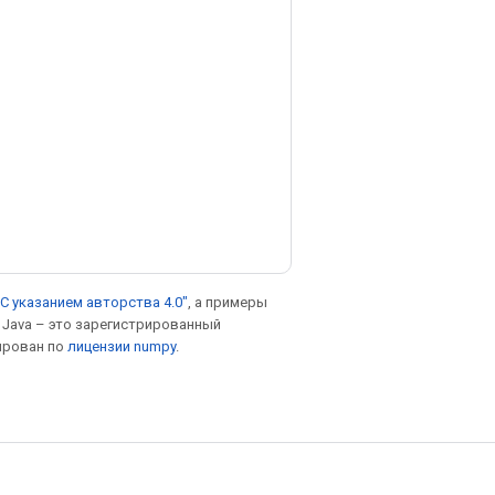
С указанием авторства 4.0"
, а примеры
. Java – это зарегистрированный
ирован по
лицензии numpy
.