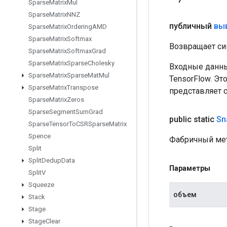
Sparse
Matrix
Mul
Sparse
Matrix
NNZ
публичный
вы
Sparse
Matrix
Ordering
AMD
Sparse
Matrix
Softmax
Возвращает си
Sparse
Matrix
Softmax
Grad
Sparse
Matrix
Sparse
Cholesky
Входные данны
Sparse
Matrix
Sparse
Mat
Mul
TensorFlow. Эт
Sparse
Matrix
Transpose
представляет 
Sparse
Matrix
Zeros
Sparse
Segment
Sum
Grad
public static
Sn
Sparse
Tensor
To
CSRSparse
Matrix
Spence
Фабричный мет
Split
Split
Dedup
Data
Параметры
Split
V
Squeeze
объем
Stack
Stage
Stage
Clear