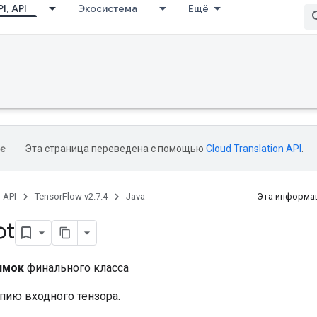
I, API
Экосистема
Ещё
Эта страница переведена с помощью
Cloud Translation API
.
, API
TensorFlow v2.7.4
Java
Эта информац
ot
имок
финального класса
пию входного тензора.