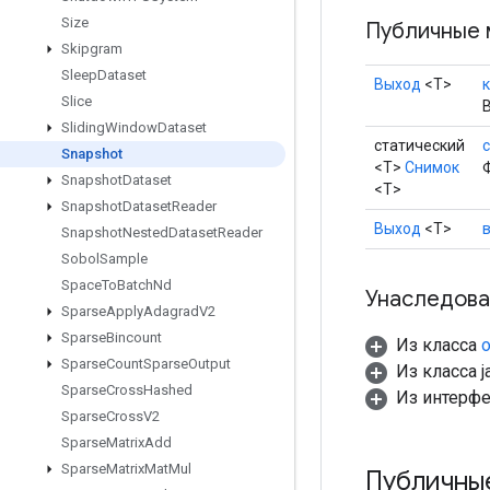
Size
Публичные 
Skipgram
Sleep
Dataset
Выход
<Т>
Slice
Sliding
Window
Dataset
статический
c
Snapshot
<T>
Снимок
Snapshot
Dataset
<T>
Snapshot
Dataset
Reader
Выход
<Т>
Snapshot
Nested
Dataset
Reader
Sobol
Sample
Space
To
Batch
Nd
Унаследова
Sparse
Apply
Adagrad
V2
Sparse
Bincount
Из класса
o
Sparse
Count
Sparse
Output
Из класса ja
Sparse
Cross
Hashed
Из интерф
Sparse
Cross
V2
Sparse
Matrix
Add
Sparse
Matrix
Mat
Mul
Публичны