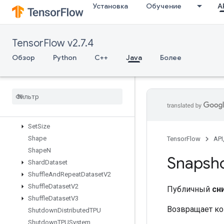
Установка
Обучение
AP
ScatterSub
ScatterUpdate
SegmentMaxV2
TensorFlow v2.7.4
SegmentMinV2
SegmentProdV2
Обзор
Python
C++
Java
Более
SegmentSumV2
Select
V2
Send
Send
TPUEmbedding
Gradients
Set
Diff1d
Set
Size
Shape
TensorFlow
API
Shape
N
Snapsh
Shard
Dataset
Shuffle
And
Repeat
Dataset
V2
Shuffle
Dataset
V2
Публичный
сн
Shuffle
Dataset
V3
Возвращает ко
Shutdown
Distributed
TPU
Shutdown
TPUSystem